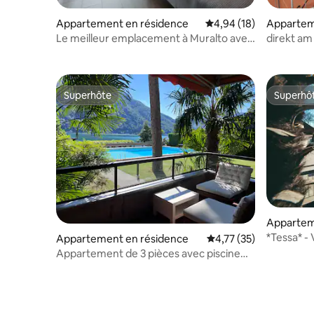
Appartement en résidence
Évaluation moyenne su
4,94 (18)
Appartem
Le meilleur emplacement à Muralto avec
direkt am
une vue fantastique sur le lac
top Lage
Superhôte
Superhô
Superhôte
Superhô
Appartem
*Tessa* - V
Appartement en résidence
Évaluation moyenne su
4,77 (35)
parking e
Appartement de 3 pièces avec piscine
sur le lac de Lugano