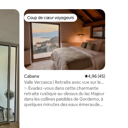
Loft
Coup de cœur voyageurs
Superhô
Coup de cœur voyageurs
Superhô
Loft à Lo
lac
Imaginez
détendre 
admirant 
Majeur et
seulemen
Locarno,
finement
terrasse
salon ou
taires : 4,95 sur 5
Cabane
Évaluation moyenne su
4,96 (45)
raffinée 
Idéal pour
Valle Verzasca | Retraite avec vue sur le
recherch
lac | Piscine et forêt
✨ Évadez-vous dans cette charmante
d'intimité. Petits chiens acceptés ;
retraite rustique au-dessus du lac Majeur
les chien
dans les collines paisibles de Gordemo, à
veuillez 
quelques minutes des eaux émeraude
de la Valle Verzasca 💚 Réveillez-vous
dans un studio confortable avec lit king
size et vue sur le lac qui rend les matins
magiques 🌅 Détendez-vous au bord de