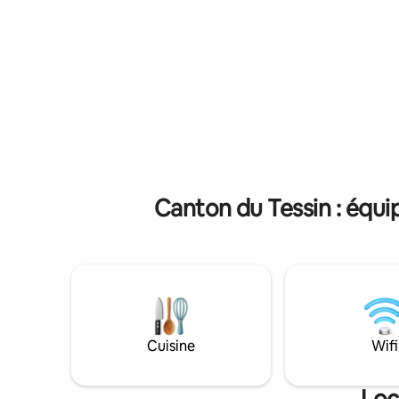
utilisation GRATUITE de tous les
nom à la 
transports en commun dans le canton du
m2 au 2èm
Tessin pendant tout votre séjour.
spacieux 
L'utilisation gratuite de la piscine dans le
confort. L
jardin, un petit-déjeuner buffet copieux
dispositio
de 6h30 à 10h30 est inclus et un parking
bains ens
est disponible sur place moyennant des
uniques.
frais.
Canton du Tessin : équi
Cuisine
Wifi
Loc