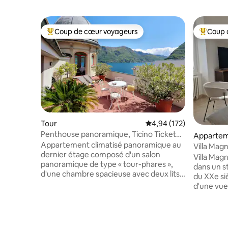
Coup de cœur voyageurs
Coup 
Coups de cœur voyageurs les plus appréciés
Coups de
Tour
Évaluation moyenne sur
4,94 (172)
Penthouse panoramique, Ticino Ticket
Appartem
gratuit inclus
Appartement climatisé panoramique au
Villa Mag
dernier étage composé d'un salon
Villa Magn
panoramique de type « tour-phares »,
dans un st
d'une chambre spacieuse avec deux lits
du XXe siè
jumeaux, d'une chambre simple, de
d'une vue
2 salles de bain, d'une kitchenette et
un grand 
d'une grande terrasse ensoleillée. Nous
une faune
sommes l'une des rares annonces
arbre anc
incluant le « TICINO TICKET » pour une
magnolia 