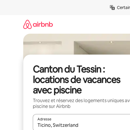
Aller
Certai
directement
au
contenu
Canton du Tessin :
locations de vacances
avec piscine
Trouvez et réservez des logements uniques a
piscine sur Airbnb
Adresse
Lorsque les résultats s'affichent, utilisez les flèc