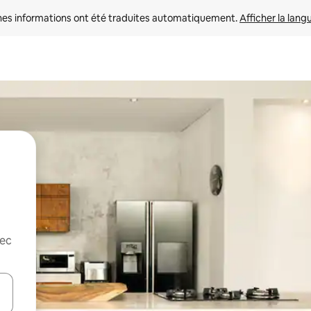
nes informations ont été traduites automatiquement. 
Afficher la lang
vec
hes vers le haut et vers le bas pour les parcourir ou en appuyant et en fai