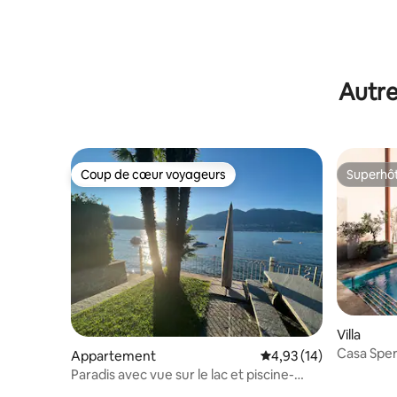
Autre
Coup de cœur voyageurs
Superhô
Coup de cœur voyageurs
Superhô
Villa
Casa Spe
Appartement
Évaluation moyenne su
4,93 (14)
Paradis avec vue sur le lac et piscine-
Lago Maggiore Apt.2