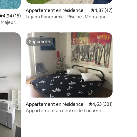
ntaires : 4,98 sur 5
Appartement en résidence
Évaluation moyenne su
4,87 (47)
Évaluation moyenne sur la base de 16 commentaires : 4,94 sur 5
4,94 (16)
lugano Panoramic - Piscine -Montagne-
c Majeur
vue Lac
Superhôte
lus appréciés
Superhôte
ntaires : 4,82 sur 5
Appartement en résidence
Évaluation moyenne sur
4,63 (301)
Appartement au centre de Locarno-
Muralto