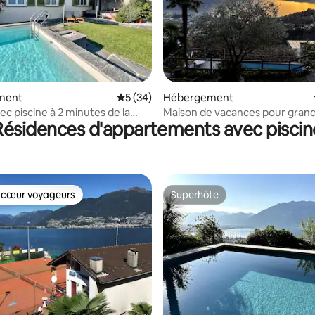
ur la base de 3 commentaires : 4,67 sur 5
ment
Évaluation moyenne sur la base de 34 co
5 (34)
Hébergement
ec piscine à 2 minutes de la
Maison de vacances pour gran
Résidences d'appartements avec piscin
groupes
 cœur voyageurs
Superhôte
 cœur voyageurs
Superhôte