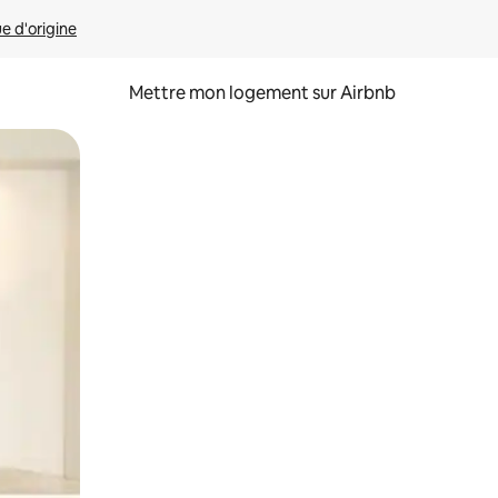
ue d'origine
Mettre mon logement sur Airbnb
sant glisser.