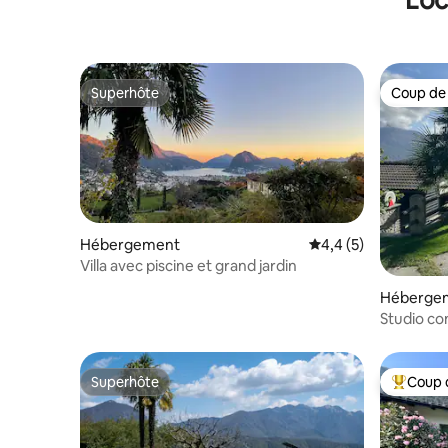
Superhôte
Coup de
Superhôte
Coup de
Hébergement
Évaluation moyenne 
4,4 (5)
Villa avec piscine et grand jardin
Héberge
Studio co
piscine et
Superhôte
Coup 
Superhôte
Coups de