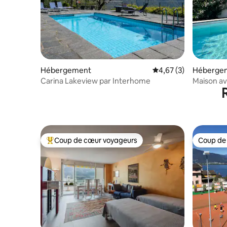
Hébergement
Évaluation moyenne s
4,67 (3)
Héberge
Carina Lakeview par Interhome
Maison av
gare
Coup de cœur voyageurs
Coup de
Coups de cœur voyageurs les plus appréciés
Coup de