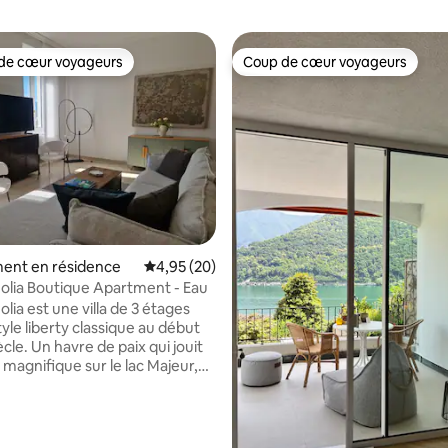
de cœur voyageurs
Coup de cœur voyageurs
 cœur voyageurs les plus appréciés
Coup de cœur voyageurs
 la base de 172 commentaires : 4,94 sur 5
ent en résidence
Évaluation moyenne sur la base de 20 commen
4,95 (20)
nolia Boutique Apartment - Eau
olia est une villa de 3 étages
yle liberty classique au début
cle. Un havre de paix qui jouit
 magnifique sur le lac Majeur,
parc de 1’600m2 avec piscine et
 variée avec des palmiers, un
ien de plus de 450 ans et un
haut de 12m qui donne son