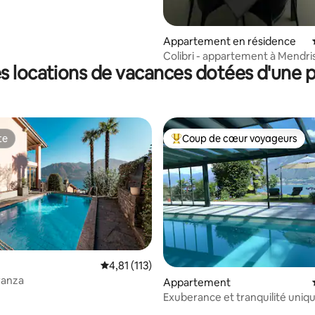
Appartement en résidence
Colibri - appartement à Mendri
s locations de vacances dotées d'une p
te
Coup de cœur voyageurs
te
Coups de cœur voyageurs les p
Évaluation moyenne sur la base de 113 comme
4,81 (113)
ranza
r la base de 14 commentaires : 4,93 sur 5
Appartement
Exuberance et tranquilité uniq
Suisse!