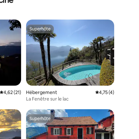
Superhôte
Superhôte
taires : 4,92 sur 5
Évaluation moyenne sur la base de 21 commentaires : 4,62 sur 5
4,62 (21)
Hébergement
Évaluation moyenne s
4,75 (4)
La Fenêtre sur le lac
Superhôte
Superhôte