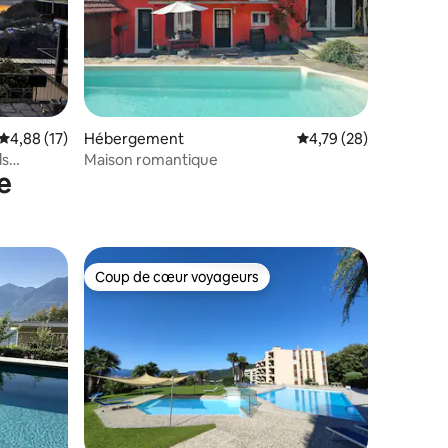
mmentaires : 5 sur 5
Évaluation moyenne sur la base de 17 commentaires : 4,88 sur 5
4,88 (17)
Hébergement
Évaluation moyenne su
4,79 (28)
ds
Maison romantique
e
Coup de cœur voyageurs
Coup de cœur voyageurs