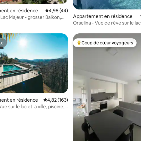
r la base de 18 commentaires : 4,94 sur 5
ent en résidence
Évaluation moyenne sur la base de 44 comme
4,98 (44)
Appartement en résidence
 Lac Majeur - grosser Balkon,
Orselina - Vue de rêve sur le la
avec piscine
te
Coup de cœur voyageurs
te
Coups de cœur voyageurs les p
ent en résidence
Évaluation moyenne sur la base de 163 comme
4,82 (163)
ue sur le lac et la ville, piscine,
r la base de 35 commentaires : 4,77 sur 5
t balcon