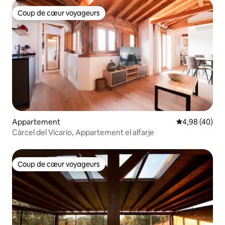
Coup de cœur voyageurs
Coup de cœur voyageurs
Appartement
Évaluation mo
4,98 (40)
Cárcel del Vicario, Appartement el alfarje
Coup de cœur voyageurs
Coup de cœur voyageurs