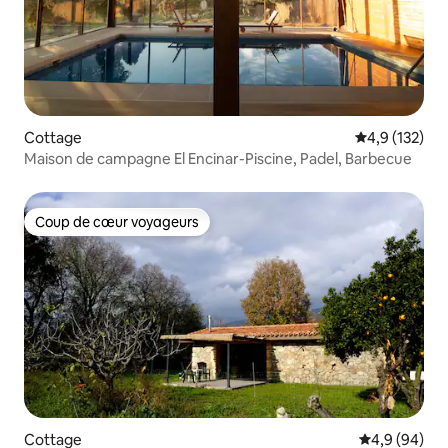
Cottage
Évaluation mo
4,9 (132)
Maison de campagne El Encinar-Piscine, Padel, Barbecue
Coup de cœur voyageurs
Coup de cœur voyageurs
Cottage
Évaluation m
4,9 (94)