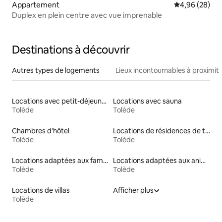
Appartement
Évaluation mo
4,96 (28)
Duplex en plein centre avec vue imprenable
Destinations à découvrir
Autres types de logements
Lieux incontournables à proximit
Locations avec petit-déjeuner
Locations avec sauna
Tolède
Tolède
Chambres d'hôtel
Locations de résidences de tourisme
Tolède
Tolède
Locations adaptées aux familles
Locations adaptées aux animaux
Tolède
Tolède
Locations de villas
Afficher plus
Tolède