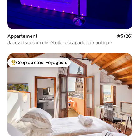
Appartement
Évaluation
5 (26)
Jacuzzi sous un ciel étoilé, escapade romantique
Coup de cœur voyageurs
Coups de cœur voyageurs les plus appréciés