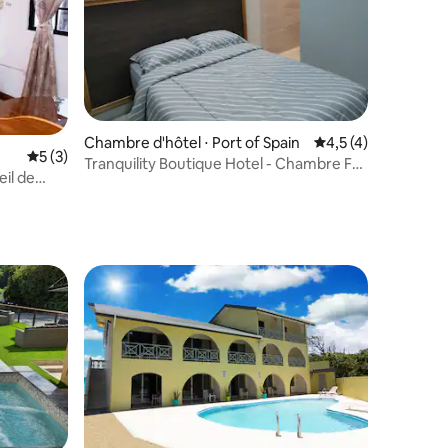
Chambre d'hôtel ⋅ Port of Spain
Évaluation moyenne 
4,5 (4)
Évaluation moyenne sur la base de 3 commentaires : 5 sur 5
5 (3)
Tranquility Boutique Hotel - Chambre F
eil de
avec salle de bain privée
 Tobago