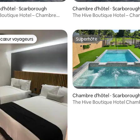
'hôtel ⋅ Scarborough
Chambre d'hôtel ⋅ Scarboroug
Boutique Hotel – Chambre
The Hive Boutique Hotel – Ch
ec lit Queen Size 110
double avec lit Queen Size 109
 cœur voyageurs
Superhôte
 cœur voyageurs
Superhôte
r la base de 9 commentaires : 4,89 sur 5
Chambre d'hôtel ⋅ Scarboroug
The Hive Boutique Hotel Cham
105