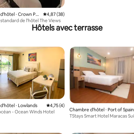
'hôtel ⋅ Crown Poi
Évaluation moyenne sur la base de 38 commen
4,87 (38)
tandard de l'hôtel The Views
Hôtels avec terrasse
'hôtel ⋅ Lowlands
Évaluation moyenne sur la base de 4 comme
4,75 (4)
Chambre d'hôtel ⋅ Port of Spain
'océan - Ocean Winds Hotel
TStays Smart Hotel Maracas Sui
Arrivée autonome