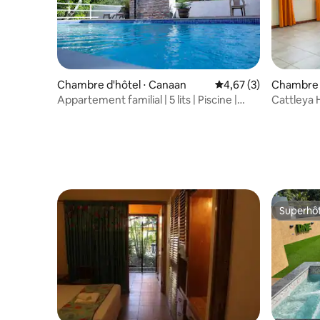
Chambre d'hôtel ⋅ Canaan
Évaluation moyenne s
4,67 (3)
Chambre 
Appartement familial | 5 lits | Piscine |
Cattleya H
Canaan Tobago
chaque sé
Superhô
Superhô