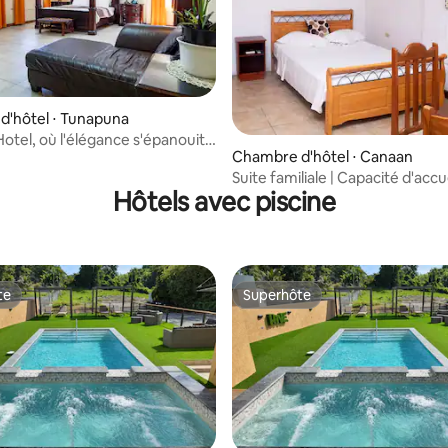
ur la base de 3 commentaires : 4,67 sur 5
d'hôtel ⋅ Tunapuna
otel, où l'élégance s'épanouit à
Chambre d'hôtel ⋅ Canaan
jour
Suite familiale | Capacité d'accu
Hôtels avec piscine
4 personnes | Piscine | Canaan
te
Superhôte
te
Superhôte