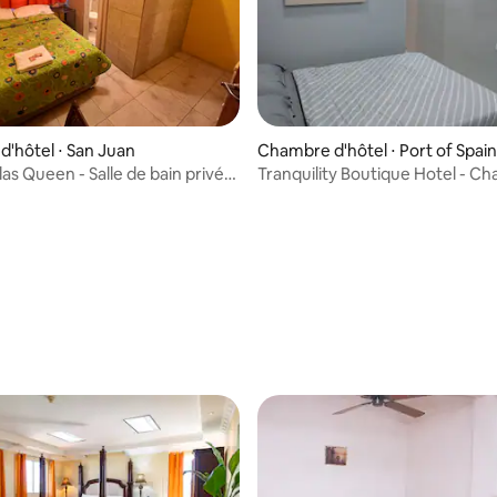
r la base de 21 commentaires : 4,67 sur 5
'hôtel ⋅ San Juan
Chambre d'hôtel ⋅ Port of Spain
las Queen - Salle de bain privée
Tranquility Boutique Hotel - C
hambre 1
avec salle de bain privée