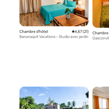
Chambre d'hôtel
Évaluation moyenne su
4,67 (21)
Chambre d
Bananaquit Vacations – Studio avec jardin
Gasconvil
dans la c