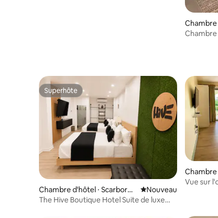
Chambre d
nt
Chambre s
Superhôte
Superhôte
Chambre d
Vue sur l
Chambre d'hôtel ⋅ Scarborou
Nouvel hébergement
Nouveau
gh
The Hive Boutique Hotel Suite de luxe
108 avec piscine