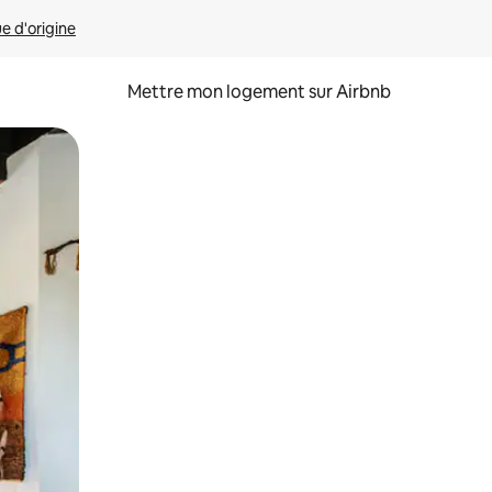
ue d'origine
Mettre mon logement sur Airbnb
sant glisser.