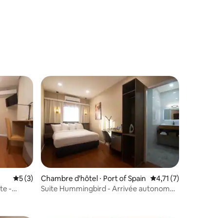
taires : 4,87 sur 5
ntaires : 4,75 sur 5
Évaluation moyenne sur la base de 3 commentaires : 5 sur 5
5 (3)
Chambre d'hôtel ⋅ Port of Spain
Évaluation moyenne 
4,71 (7)
te -
Suite Hummingbird - Arrivée autonome -
Hôtel intelligent