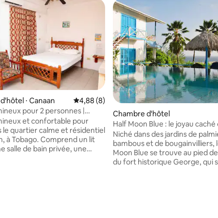
'hôtel ⋅ Canaan
Évaluation moyenne sur la base de 8 commen
4,88 (8)
mineux pour 2 personnes |
Chambre d'hôtel
 Canaan Tobago
mineux et confortable pour
Half Moon Blue : le joyau caché
le quartier calme et résidentiel
Tobago à Bacolet
Niché dans des jardins de palmi
, à Tobago. Comprend un lit
bambous et de bougainvilliers, l
e salle de bain privée, une
Moon Blue se trouve au pied de 
te (réfrigérateur, micro-ondes
du fort historique George, qui
les de cuisine de base – pas de
la baie de l'hôtel. À seulement 
ni de four), la climatisation, le
en voiture du centre de Scarboro
ion. Piscine commune et
décoration des chambres spaci
e sur la base de 3 commentaires : 5 sur 5
nclus. Explorez Tobago
de son penthouse spectaculair
implicité : 🏖 Pigeon Point –
met dans l'ambiance pour des 
voiture 🏖 Store Bay – 10 min
sereines et paresseuses et des 