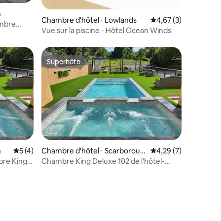
h
Chambre d'hôtel ⋅ Lowlands
Évaluation moyenne s
4,67 (3)
ambre
Vue sur la piscine - Hôtel Ocean Winds
Superhôte
Superhôte
h
Évaluation moyenne sur la base de 4 commentaires : 5 sur 5
5 (4)
Chambre d'hôtel ⋅ Scarboroug
Évaluation moyenne s
4,29 (7)
h
bre King
Chambre King Deluxe 102 de l'hôtel-
boutique The Hive