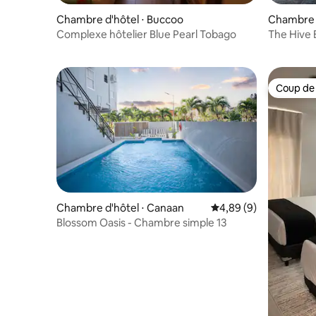
Chambre d'hôtel ⋅ Buccoo
Chambre d
Complexe hôtelier Blue Pearl Tobago
The Hive 
double av
Coup de
Coup de
Chambre d'hôtel ⋅ Canaan
Évaluation moyenne su
4,89 (9)
Blossom Oasis - Chambre simple 13