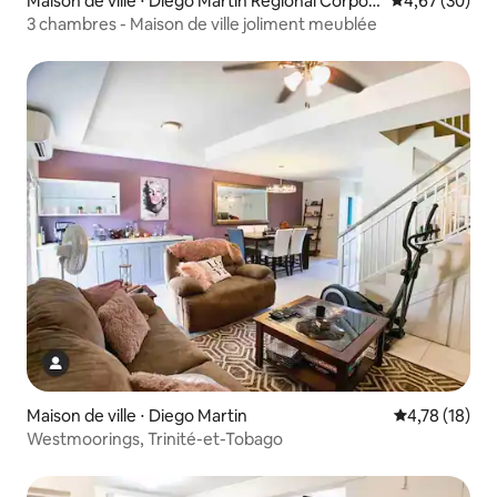
Maison de ville ⋅ Diego Martin Regional Corpor
Évaluation mo
4,67 (30)
ation
3 chambres - Maison de ville joliment meublée
Maison de ville ⋅ Diego Martin
Évaluation mo
4,78 (18)
Westmoorings, Trinité-et-Tobago