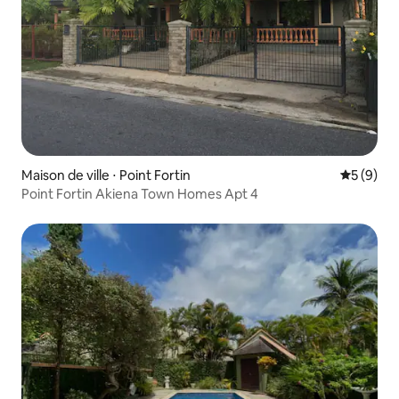
Maison de ville ⋅ Point Fortin
Évaluatio
5 (9)
Point Fortin Akiena Town Homes Apt 4