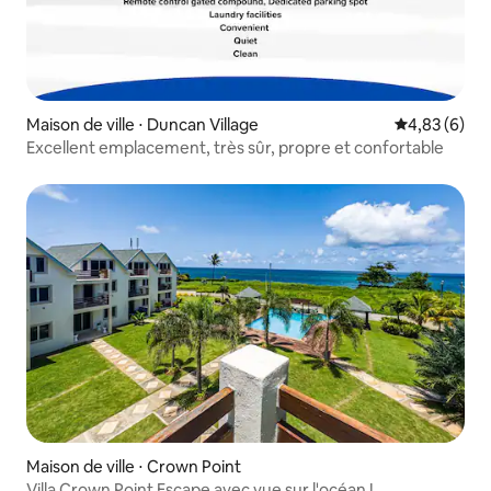
Maison de ville ⋅ Duncan Village
Évaluation m
4,83 (6)
Excellent emplacement, très sûr, propre et confortable
Maison de ville ⋅ Crown Point
Villa Crown Point Escape avec vue sur l'océan !