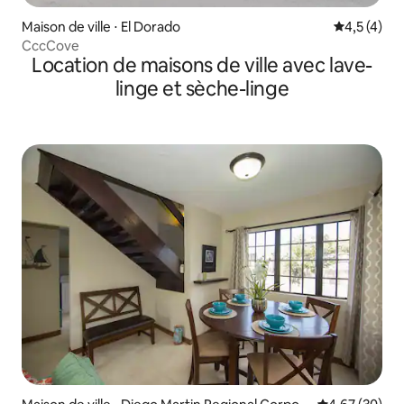
Maison de ville ⋅ El Dorado
Évaluation 
4,5 (4)
CccCove
Location de maisons de ville avec lave-
linge et sèche-linge