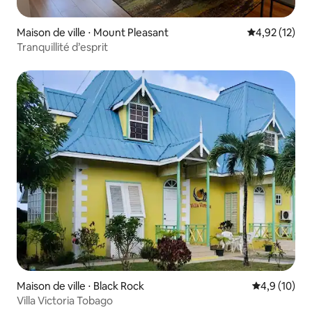
Maison de ville ⋅ Mount Pleasant
Évaluation mo
4,92 (12)
Tranquillité d’esprit
Maison de ville ⋅ Black Rock
Évaluation m
4,9 (10)
Villa Victoria Tobago