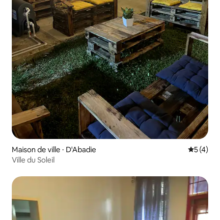
Maison de ville ⋅ D'Abadie
Évaluatio
5 (4)
Ville du Soleil