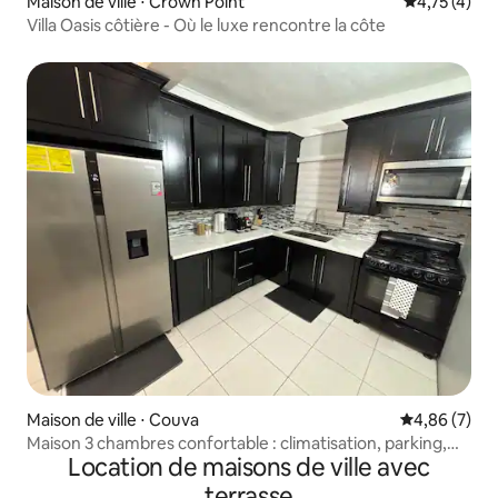
Maison de ville ⋅ Crown Point
Évaluation m
4,75 (4)
Villa Oasis côtière - Où le luxe rencontre la côte
Maison de ville ⋅ Couva
Évaluation m
4,86 (7)
Maison 3 chambres confortable : climatisation, parking,
Location de maisons de ville avec
Wi-Fi
terrasse