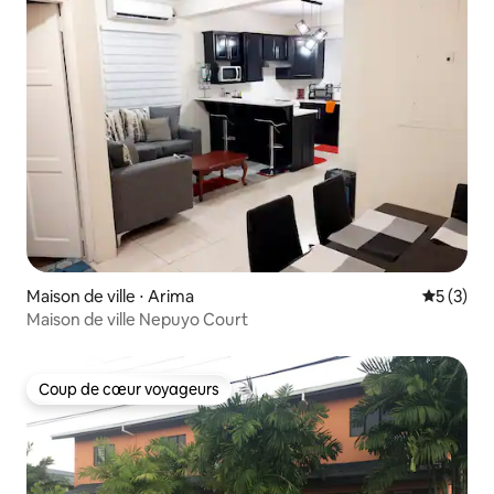
Maison de ville ⋅ Arima
Évaluatio
5 (3)
Maison de ville Nepuyo Court
Coup de cœur voyageurs
Coup de cœur voyageurs