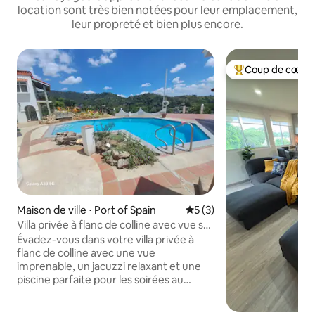
location sont très bien notées pour leur emplacement,
leur propreté et bien plus encore.
Coup de cœur 
Coups de cœur vo
Maison de ville ⋅ Port of Spain
Évaluation moyenne sur la 
5 (3)
Villa privée à flanc de colline avec vue sur
la mer + jacuzzi + piscine
Évadez-vous dans votre villa privée à
flanc de colline avec une vue
imprenable, un jacuzzi relaxant et une
piscine parfaite pour les soirées au
coucher du soleil. Tarifs récemment
réduits pour une durée limitée. Profitez