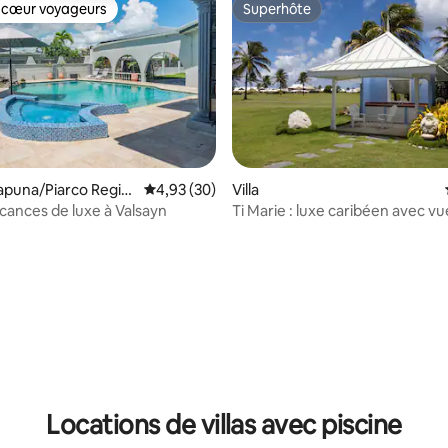
 cœur voyageurs
Superhôte
 cœur voyageurs
Superhôte
unapuna/Piarco Regio
Évaluation moyenne sur la base de 30 commen
4,93 (30)
Villa
ration
acances de luxe à Valsayn
Ti Marie : luxe caribéen avec vu
terrain de golf
ur la base de 7 commentaires : 4,86 sur 5
Locations de villas avec piscine