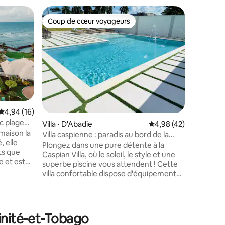
Villa ⋅ L
Coup de cœur voyageurs
Superhô
Coup de cœur voyageurs
Superhô
Villa Yem
Nommée d
de la mer
en bord d
prestigi
Tobago. L'architecture de style colonial
de la vill
tropical 
d'inspirat
Évaluation moyenne sur la base de 16 commentaires : 4,94 sur 5
4,94 (16)
propriét
ec plage
Villa ⋅ D'Abadie
Évaluation moyenne su
4,98 (42)
avec salle
avec lit 
Villa caspienne : paradis au bord de la
 elle
personnel
piscine
Plongez dans une pure détente à la
ts que
confortable
Caspian Villa, où le soleil, le style et une
entaires : 4,8 sur 5
e et est
spacieux 
superbe piscine vous attendent ! Cette
couper le
piscine 
villa confortable dispose d'équipements
e crique
chauffé e
modernes, d'une cuisine entièrement
de et la
équipée et d'un espace extérieur serein
avec une piscine rafraîchissante parfaite
ivative et
pour les familles. Idéal pour les couples
rinité-et-Tobago
 peuvent
ou les voyageurs seuls, profitez des