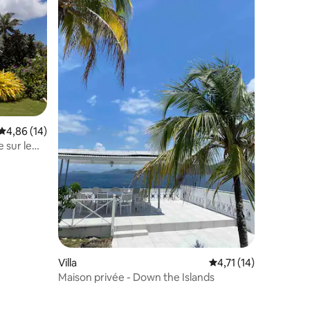
taires : 4,93 sur 5
Évaluation moyenne sur la base de 14 commentaires : 4,86 sur 5
4,86 (14)
e sur le
Villa
Évaluation moyenne s
4,71 (14)
Maison privée - Down the Islands