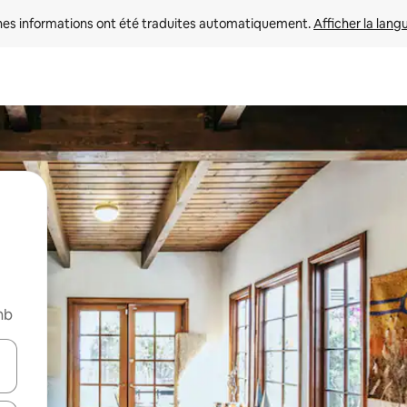
nes informations ont été traduites automatiquement. 
Afficher la lang
nb
hes vers le haut et vers le bas pour les parcourir ou en appuyant et en fai