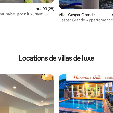
Évaluation moyenne sur la base de 28 commen
4,93 (28)
eau salée, jardin luxuriant, 5-
Villa ⋅ Gaspar Grande
pied des plages
Gaspar Grande Appartement d
chambres, Gasparee
r la base de 75 commentaires : 4,91 sur 5
Locations de villas de luxe