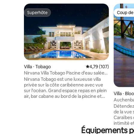
Superhôte
Coup de
Superhôte
Coup de
Villa ⋅ Tobago
Évaluation moyenne sur
4,79 (107)
Nirvana Villa Tobago Piscine d'eau salée
et vue sur l'océan
Nirvana Tobago est une luxueuse villa
privée sur la côte caribéenne avec vue
sur l'océan. Grand espace repas en plein
Villa ⋅ Bl
air, bar cabane au bord de la piscine et
Auchenbag
piscine d'eau salée. La résidence de plus
panorami
Détendez-
de 4000 pieds carrés est ornée de
de la vue 
plafonds de 12 pieds et de puits de
Caraïbes d
lumière. Les intérieurs disposent d'une
intimité e
cuisine de chef et de chambres bien
Équipements pop
vous devan
aménagées avec salle de bain attenante,