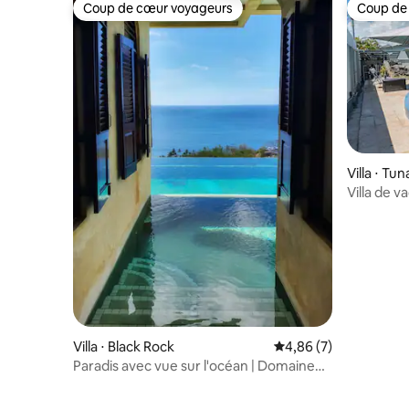
Coup de cœur voyageurs
Coup de
Coup de cœur voyageurs
Coup de
Villa ⋅ T
nal Corpo
Villa de v
Villa ⋅ Black Rock
Évaluation moyenne s
4,86 (7)
Paradis avec vue sur l'océan | Domaine
privé à Grafton