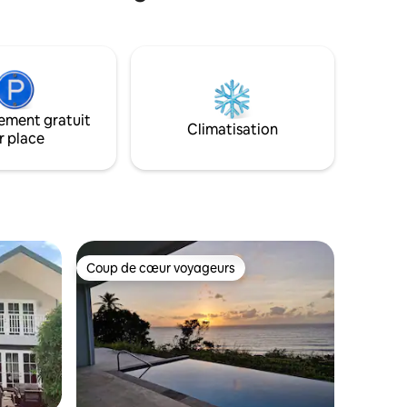
t les
restaurants locaux à proximité et de la
ement
culture dynamique. Détendez-vous avec
Mesh pour
style avec une literie moelleuse et une
nnexion
vue imprenable. Créez des souvenirs
inoubliables dans ce mélange parfait de
 terrain
détente et d'aventure. Réservez votre
séjour aujourd'hui !
ement gratuit
Climatisation
r place
Coup de cœur voyageurs
Coup de cœur voyageurs