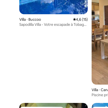
Villa ⋅ Buccoo
Évaluation moyenne s
4,6 (15)
Sapodilla Villa - Votre escapade à Tobago
à flanc de falaise
Villa ⋅ Ca
Piscine p
Près des 