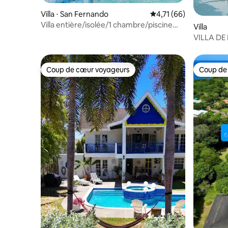
Villa ⋅ San Fernando
Évaluation moyenne su
4,71 (66)
Villa entière/isolée/1 chambre/piscine
Villa
privée
VILLA DE
Coup de cœur voyageurs
Coup de
Coup de cœur voyageurs
Coup de