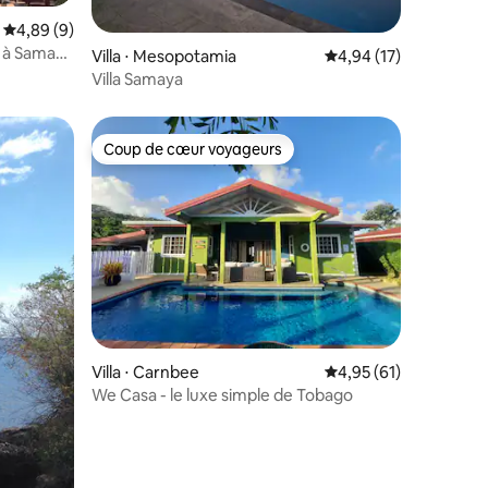
Évaluation moyenne sur la base de 9 commentaires : 4,89 sur 5
4,89 (9)
s à Samaan
Villa ⋅ Mesopotamia
Évaluation moyenne su
4,94 (17)
ntaires : 4,67 sur 5
Villa Samaya
Coup de cœur voyageurs
Coup de cœur voyageurs
Villa ⋅ Carnbee
Évaluation moyenne su
4,95 (61)
We Casa - le luxe simple de Tobago