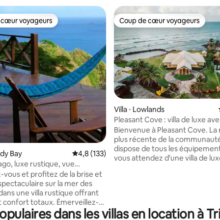
 cœur voyageurs
Coup de cœur voyageurs
 cœur voyageurs
Coup de cœur voyageurs
 la base de 107 commentaires : 4,79 sur 5
Villa ⋅ Lowlands
Pleasant Cove : villa de luxe av
privée
Bienvenue à Pleasant Cove. La maison la
plus récente de la communauté,
dispose de tous les équipemen
oody Bay
Évaluation moyenne sur la base de 133 comm
4,8 (133)
vous attendez d'une villa de lux
o, luxe rustique, vue
située dans un emplacement à 
que imprenable
vous et profitez de la brise et
souffle en bord de mer avec un
spectaculaire sur la mer des
privée et abritée pour la baigna
ans une villa rustique offrant
plongée en apnée. Les 4 grandes
t confort totaux. Émerveillez-
chambres avec salle de bains pr
ulaires dans les villas en location à T
t les sites de nidification des
loft ouvert avec lit queen size