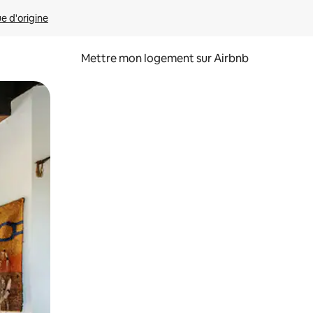
ue d'origine
Mettre mon logement sur Airbnb
sant glisser.