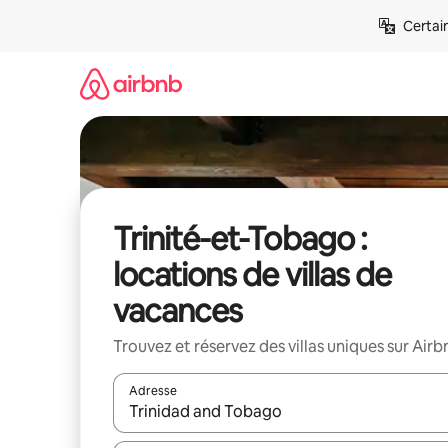
Aller
Certai
directement
au
contenu
Trinité-et-Tobago :
locations de villas de
vacances
Trouvez et réservez des villas uniques sur Airb
Adresse
Lorsque les résultats s'affichent, utilisez les flèc