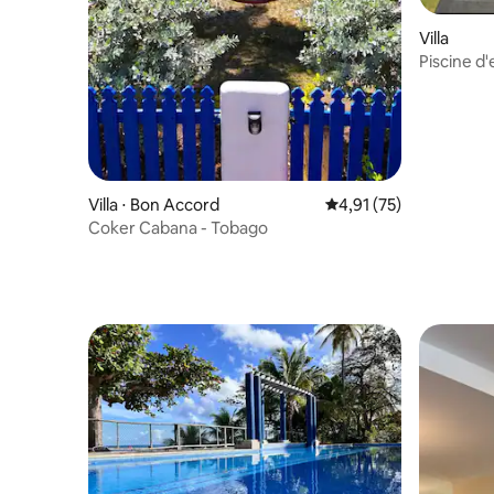
Villa
Piscine d'
10 min à 
Villa ⋅ Bon Accord
Évaluation moyenne su
4,91 (75)
Coker Cabana - Tobago