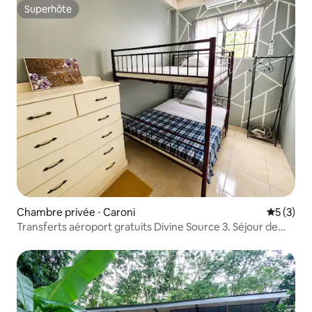
Superhôte
Superhôte
Chambre privée ⋅ Caroni
Évaluatio
5 (3)
Transferts aéroport gratuits Divine Source 3. Séjour de
qualité