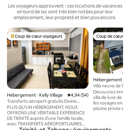
Les voyageurs approuvent : ces locations de vacances
en bord de lac sont très bien notées pour leur
emplacement, leur propreté et bien plus encore.
Coup de cœur voyageurs
Coup de cœur vo
Coups de cœur voyageurs les plus appréciés
Coup de cœur vo
Hébergement ⋅ L
Villa neuve de 5 c
Cinéma • Salle de s
Découvrez Immac
Hébergement ⋅ Kelly Village
Évaluation moyenne sur la base
4,94 (54)
villa de luxe de 5
Transferts aéroport gratuits Divine
les voyages en gr
Source 1 : appartement entier
PLUS QU'UN HÉBERGEMENT, NOUS
piscine privée et d
OFFRONS UNE VÉRITABLE EXPÉRIENCE
d'options de chef,
DE TRINITÉ auprès d'une famille locale,
extérieur, d'équip
avec TRANSFERTS AÉROPORTUAIRES
d'un design modern
GRATUITS, cuisine locale, visites de l'île