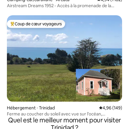
Airstream Dreams 1952 - Accès à la promenade de la
plage
Coup de cœur voyageurs
Coups de cœur voyageurs les plus appréciés
Hébergement ⋅ Trinidad
Évaluation moy
4,96 (149)
Ferme au coucher du soleil avec vue sur l’océan,
Quel est le meilleur moment pour visiter
emplacement idéal !
Trinidad ?