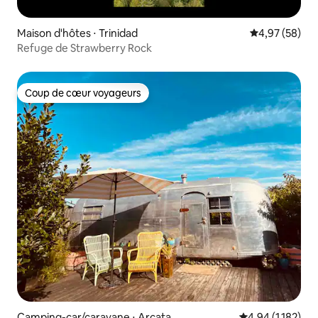
Maison d'hôtes ⋅ Trinidad
Évaluation mo
4,97 (58)
Refuge de Strawberry Rock
Coup de cœur voyageurs
Coup de cœur voyageurs
Camping-car/caravane ⋅ Arcata
Évaluation moye
4,94 (1 182)