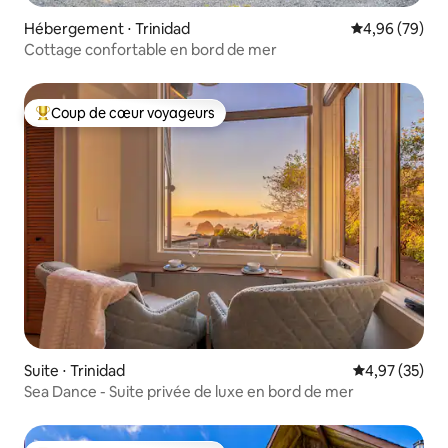
Hébergement ⋅ Trinidad
Évaluation mo
4,96 (79)
Cottage confortable en bord de mer
Coup de cœur voyageurs
Coups de cœur voyageurs les plus appréciés
Suite ⋅ Trinidad
Évaluation mo
4,97 (35)
Sea Dance - Suite privée de luxe en bord de mer