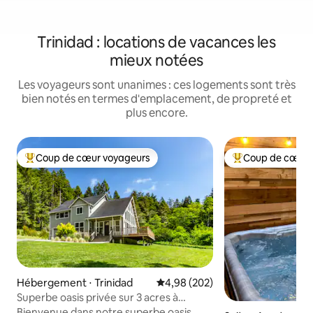
Trinidad : locations de vacances les
mieux notées
Les voyageurs sont unanimes : ces logements sont très
bien notés en termes d'emplacement, de propreté et
plus encore.
Coup de cœur voyageurs
Coup de cœur 
Coups de cœur voyageurs les plus appréciés
Coups de cœur vo
Hébergement ⋅ Trinidad
Évaluation moyenne sur la base 
4,98 (202)
Superbe oasis privée sur 3 acres à
Trinidad !
Bienvenue dans notre superbe oasis