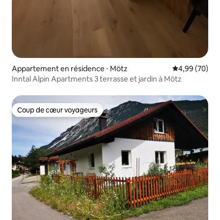
Appartement en résidence ⋅ Mötz
Évaluation mo
4,99 (70)
Inntal Alpin Apartments 3 terrasse et jardin à Mötz
Coup de cœur voyageurs
Coup de cœur voyageurs