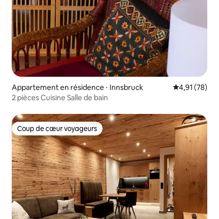
Appartement en résidence ⋅ Innsbruck
Évaluation mo
4,91 (78)
2 pièces Cuisine Salle de bain
Coup de cœur voyageurs
Coup de cœur voyageurs