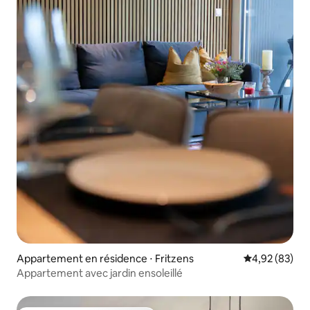
Appartement en résidence ⋅ Fritzens
Évaluation mo
4,92 (83)
Appartement avec jardin ensoleillé