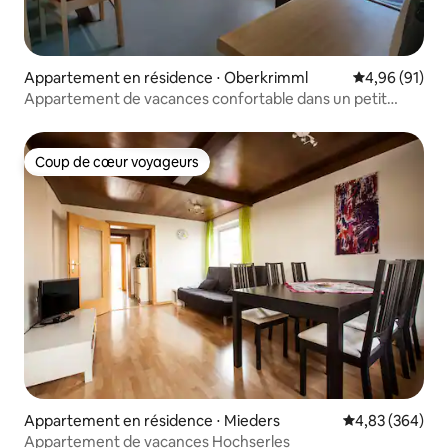
Appartement en résidence ⋅ Oberkrimml
Évaluation mo
4,96 (91)
Appartement de vacances confortable dans un petit
village de montagne
Coup de cœur voyageurs
Coup de cœur voyageurs
Appartement en résidence ⋅ Mieders
Évaluation moy
4,83 (364)
Appartement de vacances Hochserles