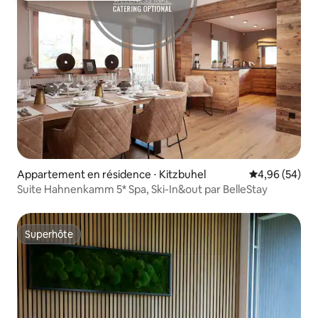
Appartement en résidence ⋅ Kitzbuhel
Évaluation mo
4,96 (54)
Suite Hahnenkamm 5* Spa, Ski-In&out par BelleStay
Superhôte
Superhôte