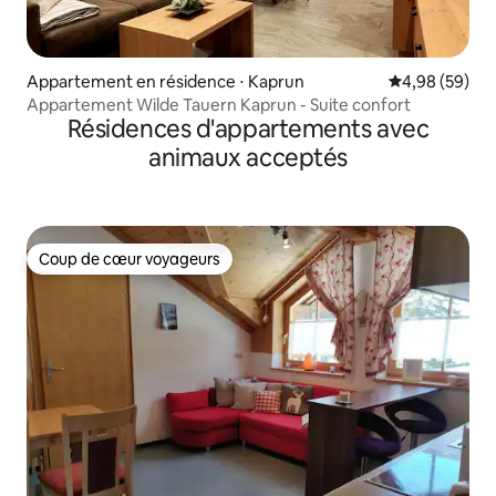
Appartement en résidence ⋅ Kaprun
Évaluation mo
4,98 (59)
Appartement Wilde Tauern Kaprun - Suite confort
Résidences d'appartements avec
animaux acceptés
Coup de cœur voyageurs
Coup de cœur voyageurs