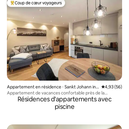
Coup de cœur voyageurs
Coups de cœur voyageurs les plus appréciés
Appartement en résidence ⋅ Sankt Johann in
Évaluation mo
4,93 (56)
Tirol
Appartement de vacances confortable près de la
Résidences d'appartements avec
remontée mécanique de St. Johann
piscine