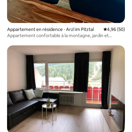
Appartement en résidence ⋅ Arzl im Pitztal
Évaluation mo
4,96 (50)
Appartement confortable à la montagne, jardin et
recharge électrique