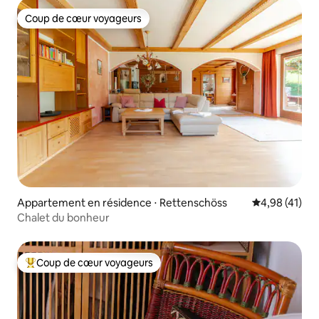
Coup de cœur voyageurs
Coup de cœur voyageurs
Appartement en résidence ⋅ Rettenschöss
Évaluation mo
4,98 (41)
Chalet du bonheur
Coup de cœur voyageurs
Coups de cœur voyageurs les plus appréciés