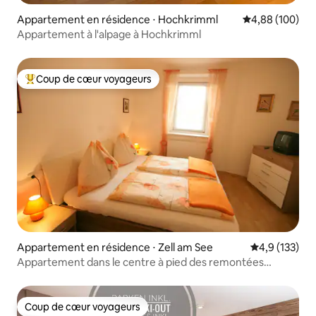
Appartement en résidence ⋅ Hochkrimml
Évaluation moy
4,88 (100)
Appartement à l'alpage à Hochkrimml
Coup de cœur voyageurs
Coups de cœur voyageurs les plus appréciés
Appartement en résidence ⋅ Zell am See
Évaluation mo
4,9 (133)
Appartement dans le centre à pied des remontées
mécaniques/bus (A)
Coup de cœur voyageurs
Coup de cœur voyageurs