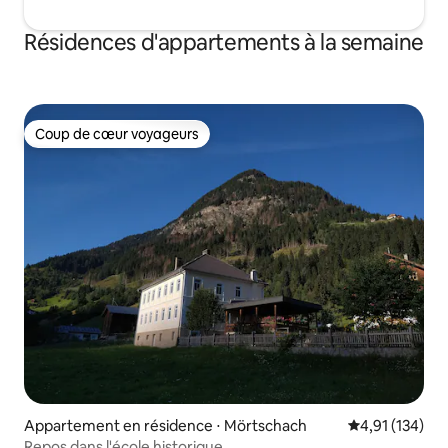
Résidences d'appartements à la semaine
Coup de cœur voyageurs
Coup de cœur voyageurs
Appartement en résidence ⋅ Mörtschach
Évaluation moy
4,91 (134)
Repos dans l'école historique