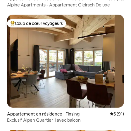
Alpine Apartments - Appartement Gleirsch Deluxe
Coup de cœur voyageurs
Coups de cœur voyageurs les plus appréciés
Appartement en résidence ⋅ Finsing
Évaluation
5 (91)
Exclusif Alpen Quartier 1 avec balcon