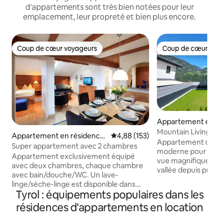
d'appartements sont très bien notées pour leur
emplacement, leur propreté et bien plus encore.
Coup de cœur voyageurs
Coup de cœur vo
Coup de cœur voyageurs
Coup de cœur vo
Appartement en r
Sautens
Mountain Living Ötz
Appartement en résidence
Évaluation moyenne sur la base 
4,88 (153)
emplacement, neu
Appartement de v
⋅ Westendorf
Super appartement avec 2 chambres
moderne pour 2 à
Appartement exclusivement équipé
vue magnifique su
avec deux chambres, chaque chambre
vallée depuis pres
avec bain/douche/WC. Un lave-
fenêtres ! Le doma
linge/sèche-linge est disponible dans
Hochoetz est à 10 
Tyrol : équipements populaires dans les
une salle de bain. Cuisine moderne et
et une piste de lug
bien équipée, grand coin repas
résidences d'appartements en location
maison. Outre les
confortable et salon avec balcon d'où
confortables avec