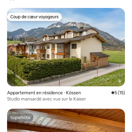
Coup de cœur voyageurs
Coup de cœur voyageurs
Appartement en résidence ⋅ Kössen
Évaluation
5 (15)
Studio mansardé avec vue sur le Kaiser
Superhôte
Superhôte