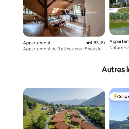
Apparte
Appartement
Évaluation moyenne s
4,83 (6)
Nature-calme-d
Appartement de 3 pièces pour 5 sous le
bord du l
toit
Autres 
Coup 
Coups de