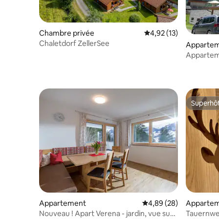
Chambre privée
Évaluation moyenne su
4,92 (13)
Chaletdorf ZellerSee
Apparte
Appartem
avec balco
Superhô
Superhô
Appartement
Évaluation moyenne sur
4,89 (28)
Apparte
Nouveau ! Apart Verena - jardin, vue sur
Tauernwe