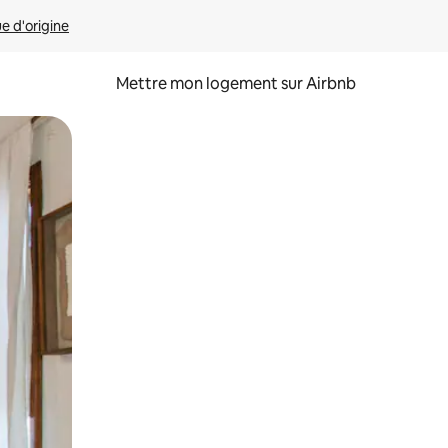
ue d'origine
Mettre mon logement sur Airbnb
sant glisser.