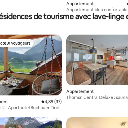
Appartement
Appartement bleu confortable 
ésidences de tourisme avec lave-linge 
 cœur voyageurs
 cœur voyageurs
Appartement
Thomsn Central Deluxe : sauna,
ur la base de 46 commentaires : 4,8 sur 5
ment
Évaluation moyenne sur la base de 37 commen
4,89 (37)
bien-être et piscine
e 2 - Aparthotel Buchauer Tirol