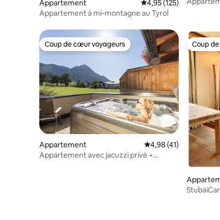
Apparteme
Appartement
Évaluation moyenne sur
4,95 (125)
Appartement à mi-montagne au Tyrol
Coup de cœur voyageurs
Coup de
Coup de cœur voyageurs
Coup de
Appartement
Évaluation moyenne su
4,98 (41)
Appartement avec jacuzzi privé +
terrasse #1
Apparte
StubaiCar
vacances 