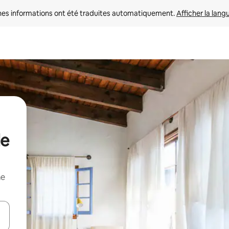
nes informations ont été traduites automatiquement. 
Afficher la lang
de
me
hes vers le haut et vers le bas pour les parcourir ou en appuyant et en fai