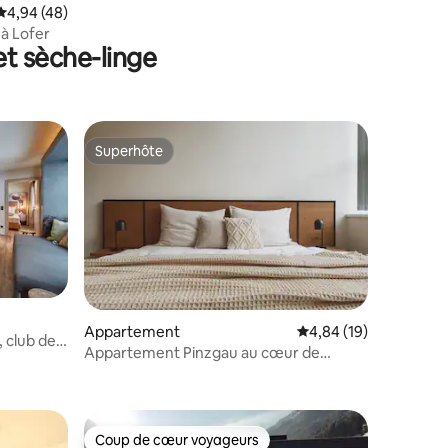
Évaluation moyenne sur la base de 48 commentaires : 4,94 sur 5
4,94 (48)
à Lofer
et sèche-linge
Superhôte
Superhôte
Appartement
Évaluation moyenne su
4,84 (19)
 club de
Appartement Pinzgau au cœur de
taires : 4,89 sur 5
Kaprun
Coup de cœur voyageurs