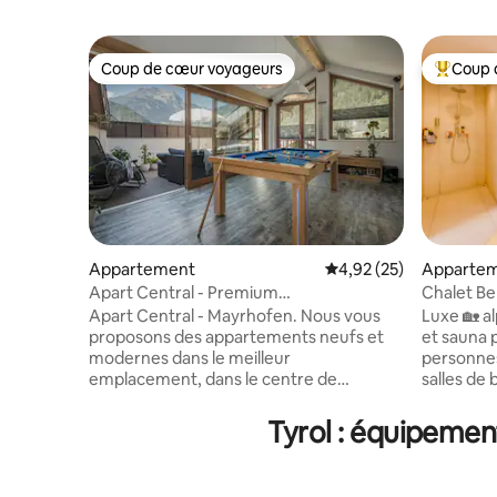
Coup de cœur voyageurs
Coup 
Coup de cœur voyageurs
Coups de
Appartement
Évaluation moyenne su
4,92 (25)
Apparte
Apart Central - Premium
Chalet Ber
MountainGarden Saphir 150
piscine de
Apart Central - Mayrhofen. Nous vous
Luxe 🏡 a
proposons des appartements neufs et
et sauna p
modernes dans le meilleur
personnes
emplacement, dans le centre de
salles de
Mayrhofen. La remontée mécanique
chaleureu
Penkenbahn est située à seulement
baignoire
Tyrol : équipemen
30 m, à côté de nous. La rue
Cuisine 
commerçante principale, avec un
Bulthaup 
supermarché et de nombreux
Emplaceme