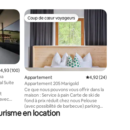
Apparte
Coup de cœur voyageurs
Coup
Coup de cœur voyageurs
Coups d
Appart M
Le style 
atmosphè
Dans un 
un magnif
magnifiqu
trouve n
En quelq
atteignez
ntaires : 4,98 sur 5
valuation moyenne sur la base de 100 commentaires : 4,93 sur 5
4,93 (100)
ski de l'
na
Appartement
Évaluation moyenne su
4,92 (24)
Venet- Zams Hoch- Ötz à
l Suite
Sölden, I
Appartement 205 Marigold
Ladis dan
Ce que nous pouvons vous offrir dans la
t
différente
maison : Service à pain Carte de ski de
 avec
environs 
fond à prix réduit chez nous Pelouse
n salon-
Alpincoa
(avec possibilité de barbecue) parking
artement
urisme en location
gratuit Linge de lit et serviettes Cuisine
ne
commune entièrement équipée lors de
alles de
la réservation de la chambre Cuisine
entièrement équipée dans chacun de