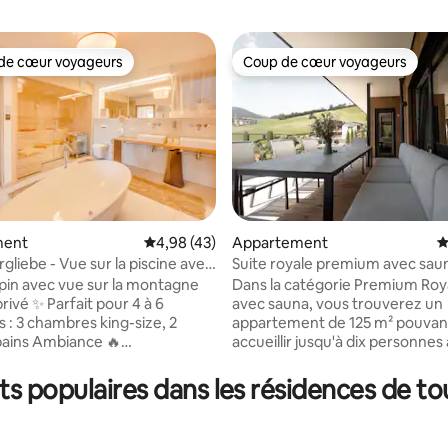
de cœur voyageurs
Coup de cœur voyageurs
 cœur voyageurs les plus appréciés
Coup de cœur voyageurs
r la base de 25 commentaires : 4,92 sur 5
ment
Évaluation moyenne sur la base de 43 comme
4,98 (43)
Appartement
É
gliebe - Vue sur la piscine avec
Suite royale premium avec sau
 l'hôtel et sauna
lpin avec vue sur la montagne
Dans la catégorie Premium Roya
rivé ✨ Parfait pour 4 à 6
avec sauna, vous trouverez un
 : 3 chambres king-size, 2
appartement de 125 m² pouvan
 bains Ambiance 🔥
accueillir jusqu'à dix personnes
se : cheminée ouverte,
quatre chambres séparées et u
 sur pieds, sauna spacieux
salle à manger spacieux. L'app
ts populaires dans les résidences de to
 haut de gamme : cuisine
dispose également d'une cuisi
avec appareils Gaggenau 🏔
entièrement équipée, de deux s
nt privilégié à Seefeld : rue
bains avec des douches