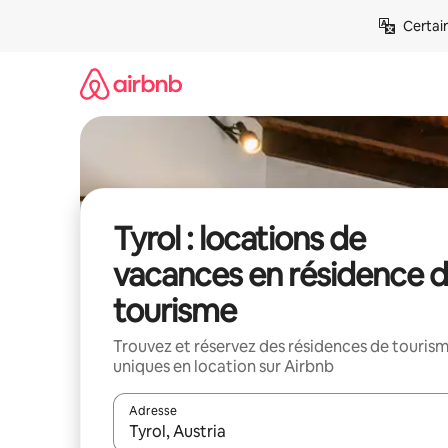
Aller
Certai
directement
au
contenu
Tyrol : locations de
vacances en résidence 
tourisme
Trouvez et réservez des résidences de touris
uniques en location sur Airbnb
Adresse
Lorsque les résultats s'affichent, utilisez les flèc