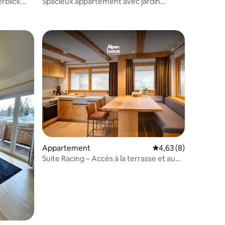
rblick
Spacieux appartement avec jardin
récemment rénové, 4p+1
supplémentaire
Appartement
Évaluation moyenne s
4,63 (8)
Suite Racing – Accès à la terrasse et au
sauna
mmentaires : 5 sur 5