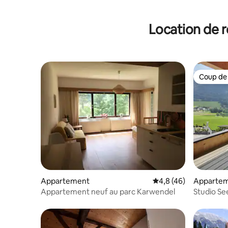
Location de r
Coup de
Coup de
Appartement
Évaluation moyenne s
4,8 (46)
Apparte
Appartement neuf au parc Karwendel
Studio Se