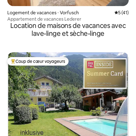
Logement de vacances ⋅ Vorfusch
Évaluation
5 (41)
Appartement de vacances Lederer
Location de maisons de vacances avec
lave-linge et sèche-linge
Coup de cœur voyageurs
Coups de cœur voyageurs les plus appréciés