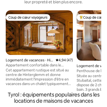
leur propreté et bien plus encore.
Coup de cœur voyageurs
Coup de cœur 
Coup de cœur voyageurs
Coups de cœur vo
Logement de vacances ⋅ Hin
Évaluation moyenne sur la base
4,94 (47)
terglemm
Appartement confortable dans le
Logement de vaca
centre de Hinterglemm
Cet appartement rustique est situé au
stift im Stubaital
Penthouse de lux
centre de Hinterglemm et donne
pour 4 personnes
Située au centre de
immédiatement l'impression d'être en
Stubaital, cette p
vacances dans un chalet typiquement
dispose de 2 chamb
autrichien. L'appartement est idéal pour
bain. 3 grands bal
les familles et peut accueillir 6 personnes
Tyrol : équipements populaires dans les
imprenable sur la v
(jusqu'à 8 personnes avec canapé-lit et
montagnes enviro
locations de maisons de vacances
beaucoup de proximité). Sur les 60 m²
gastronomique en
confortables, on trouve toutes les