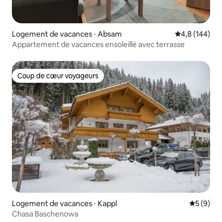
Logement de vacances ⋅ Absam
Évaluation mo
4,8 (144)
Appartement de vacances ensoleillé avec terrasse
Coup de cœur voyageurs
Coup de cœur voyageurs
Logement de vacances ⋅ Kappl
Évaluatio
5 (9)
Chasa Baschenowa