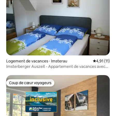
Logement de vacances ⋅ Imsterau
Évaluation m
4,91 (11)
Imsterberger Auszeit - Appartement de vacances avec
balcon
Coup de cœur voyageurs
Coup de cœur voyageurs