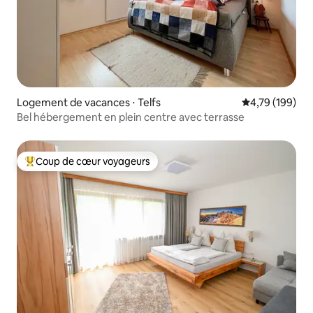
Logement de vacances ⋅ Telfs
Évaluation moy
4,79 (199)
Bel hébergement en plein centre avec terrasse
Coup de cœur voyageurs
Coups de cœur voyageurs les plus appréciés