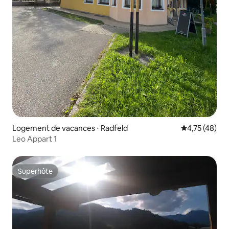
Logement de vacances ⋅ Radfeld
Évaluation mo
4,75 (48)
Leo Appart 1
Superhôte
Superhôte