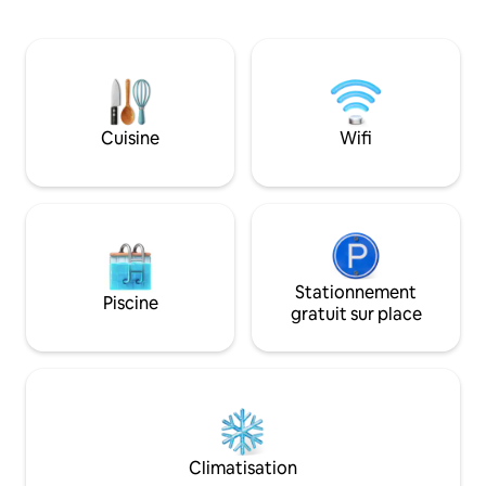
une salle de bain o
commodités, y compris un jacuzzi, une
que l'on peut imag
baignoire et une cabine infrarouge. Les
stationnement est
remontées mécaniques les plus
Un local à skis et à
populaires sont à seulement 5 minutes à
Tous les commerce
pied. Il y a une stricte INTERDICTION DE
accessibles à pied,
FAIRE LA FÊTE et un REPOS NOCTURNE à
divertissements en 
Cuisine
Wifi
partir de 22 h 00 (surveillance du bruit).
Consultez mon pro
annonces.
Stationnement
Piscine
gratuit sur place
Climatisation