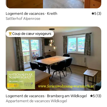
Logement de vacances ⋅ Kreith
Évaluatio
5 (3)
Sattlerhof Alpenrose
Coup de cœur voyageurs
Coups de cœur voyageurs les plus appréciés
Logement de vacances ⋅ Bramberg am Wildkogel
Évaluation
5 (13)
Appartement de vacances Wildkogel