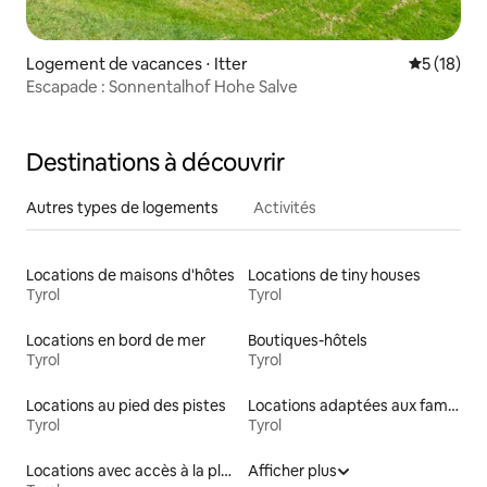
Logement de vacances ⋅ Itter
Évaluation
5 (18)
Escapade : Sonnentalhof Hohe Salve
Destinations à découvrir
Autres types de logements
Activités
Locations de maisons d'hôtes
Locations de tiny houses
Tyrol
Tyrol
Locations en bord de mer
Boutiques-hôtels
Tyrol
Tyrol
Locations au pied des pistes
Locations adaptées aux familles
Tyrol
Tyrol
Locations avec accès à la plage
Afficher plus