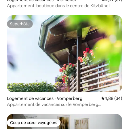
Appartement-boutique dans le centre de Kitzbühel
Superhôte
Superhôte
Logement de vacances ⋅ Vomperberg
Évaluation mo
4,88 (34)
Appartement de vacances sur le Vomperberg
"Bärenkopf"
Coup de cœur voyageurs
Coup de cœur voyageurs