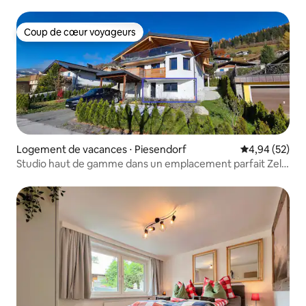
Coup de cœur voyageurs
Coup de cœur voyageurs
Logement de vacances ⋅ Piesendorf
Évaluation mo
4,94 (52)
Studio haut de gamme dans un emplacement parfait Zell
am See/Kaprun