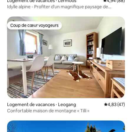
Logement de vacances ⋅ Lermoos
Évaluation mo
4,94 (88)
Idylle alpine - Profiter d'un magnifique paysage de
montagne 2
Coup de cœur voyageurs
Coup de cœur voyageurs
Logement de vacances ⋅ Leogang
Évaluation mo
4,83 (47)
Confortable maison de montagne « Tilli »