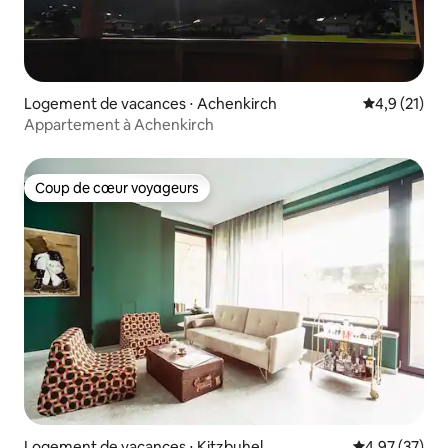
Logement de vacances ⋅ Achenkirch
Évaluation m
4,9 (21)
Appartement à Achenkirch
Coup de cœur voyageurs
Coup de cœur voyageurs
Logement de vacances ⋅ Kitzbuhel
Évaluation mo
4,97 (37)