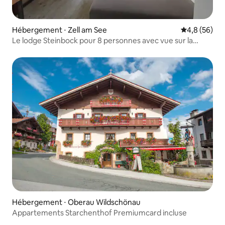
Hébergement ⋅ Zell am See
Évaluation m
4,8 (56)
Le lodge Steinbock pour 8 personnes avec vue sur la
montagne
Hébergement ⋅ Oberau Wildschönau
Appartements Starchenthof Premiumcard incluse