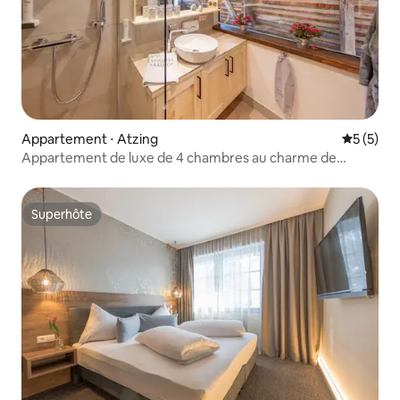
Appartement ⋅ Atzing
Évaluatio
5 (5)
Appartement de luxe de 4 chambres au charme de
château
Superhôte
Superhôte