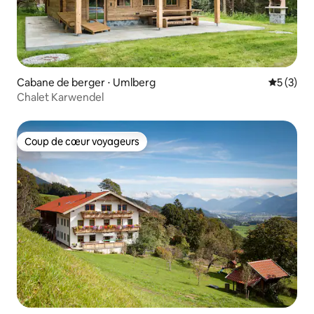
Cabane de berger ⋅ Umlberg
Évaluatio
5 (3)
Chalet Karwendel
Coup de cœur voyageurs
Coup de cœur voyageurs