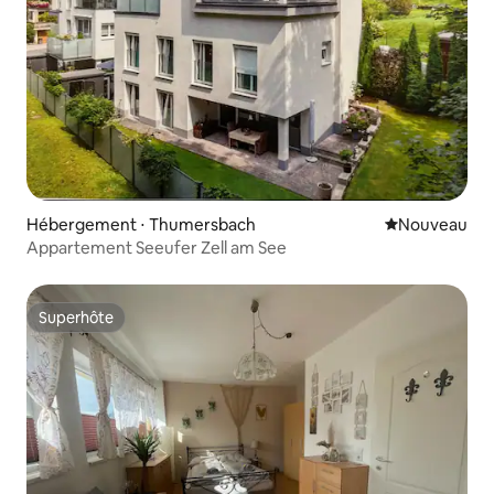
Hébergement ⋅ Thumersbach
Nouvel hébe
Nouveau
Appartement Seeufer Zell am See
Superhôte
Superhôte