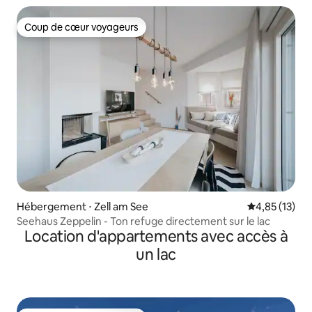
Coup de cœur voyageurs
Coup de cœur voyageurs
Hébergement ⋅ Zell am See
Évaluation mo
4,85 (13)
Seehaus Zeppelin - Ton refuge directement sur le lac
Location d'appartements avec accès à
un lac