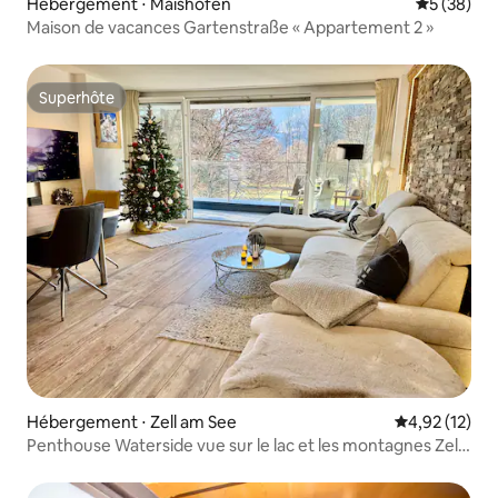
Hébergement ⋅ Maishofen
Évaluation
5 (38)
Maison de vacances Gartenstraße « Appartement 2 »
Superhôte
Superhôte
Hébergement ⋅ Zell am See
Évaluation mo
4,92 (12)
Penthouse Waterside vue sur le lac et les montagnes Zell
am See