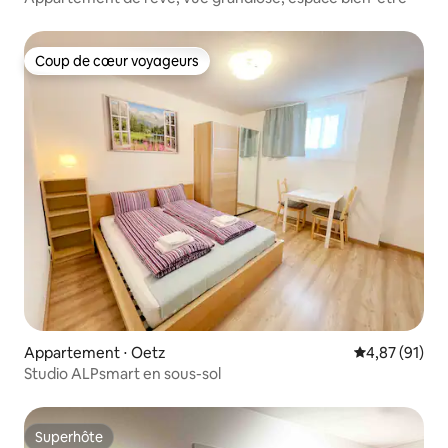
Coup de cœur voyageurs
Coup de cœur voyageurs
Appartement ⋅ Oetz
Évaluation mo
4,87 (91)
Studio ALPsmart en sous-sol
Superhôte
Superhôte