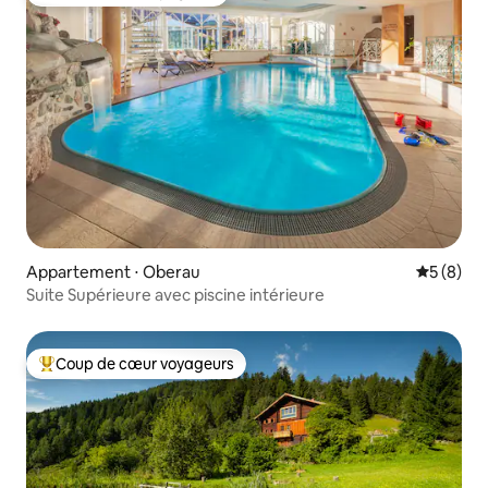
Coup de cœur voyageurs
Appartement ⋅ Oberau
Évaluatio
5 (8)
Suite Supérieure avec piscine intérieure
Coup de cœur voyageurs
Coups de cœur voyageurs les plus appréciés