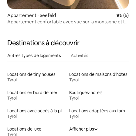
Appartement ⋅ Seefeld
Évaluatio
5 (5)
Appartement confortable avec vue sur la montagne et le
lac
Destinations à découvrir
Autres types de logements
Activités
Locations de tiny houses
Locations de maisons d'hôtes
Tyrol
Tyrol
Locations en bord de mer
Boutiques-hôtels
Tyrol
Tyrol
Locations avec accès à la plage
Locations adaptées aux familles
Tyrol
Tyrol
Locations de luxe
Afficher plus
Tyrol