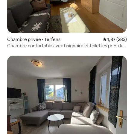
Chambre privée ⋅ Terfens
Évaluation moy
4,87 (283)
Chambre confortable avec baignoire et toilettes près du
lac de baignade