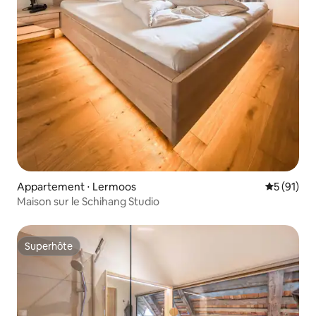
Appartement ⋅ Lermoos
Évaluation
5 (91)
Maison sur le Schihang Studio
Superhôte
Superhôte