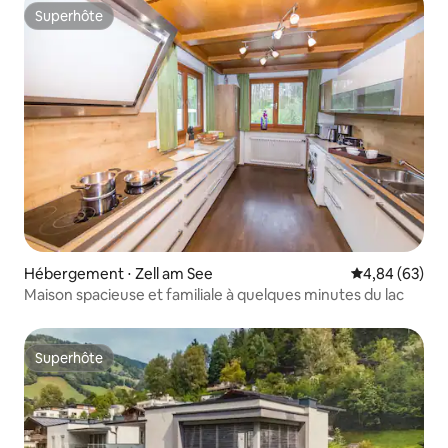
Superhôte
Superhôte
Hébergement ⋅ Zell am See
Évaluation mo
4,84 (63)
Maison spacieuse et familiale à quelques minutes du lac
Superhôte
Superhôte