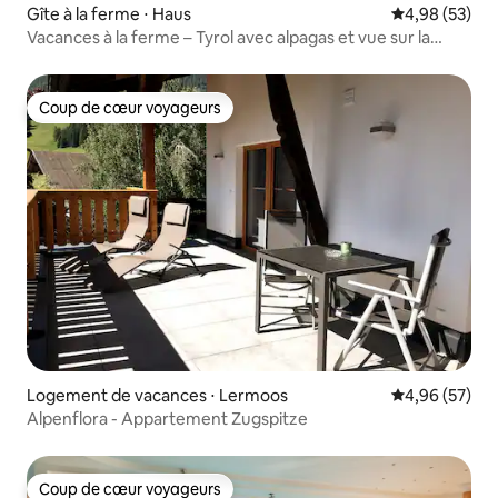
Gîte à la ferme ⋅ Haus
Évaluation mo
4,98 (53)
Vacances à la ferme – Tyrol avec alpagas et vue sur la
nature
Coup de cœur voyageurs
Coup de cœur voyageurs
Logement de vacances ⋅ Lermoos
Évaluation mo
4,96 (57)
Alpenflora - Appartement Zugspitze
Coup de cœur voyageurs