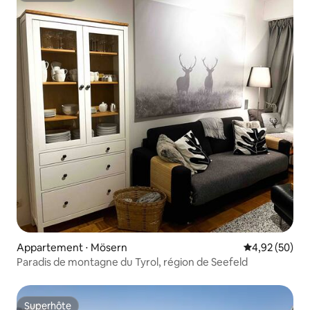
Appartement ⋅ Mösern
Évaluation mo
4,92 (50)
Paradis de montagne du Tyrol, région de Seefeld
Superhôte