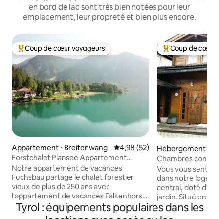
en bord de lac sont très bien notées pour leur
emplacement, leur propreté et bien plus encore.
Coup de cœur voyageurs
Coup de cœur 
Coups de cœur voyageurs les plus appréciés
Coups de cœur vo
Appartement ⋅ Breitenwang
Évaluation moyenne sur la base
4,98 (52)
Hébergement ⋅ Kir
n Tirol
Forstchalet Plansee Appartement
Chambres confort
Fuchsbau
situées, petit déje
Notre appartement de vacances
Vous vous sentir
Fuchsbau partage le chalet forestier
dans notre logem
vieux de plus de 250 ans avec
central, doté d'un
l'appartement de vacances Falkenhorst.
jardin. Situé en bo
Tyrol : équipements populaires dans les
À 976 m d'altitude, tu n'es qu'à quelques
pouvez partir en 
mètres du bord du lac. L'exposition sud
directement depui