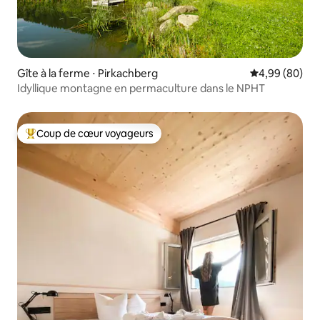
Gîte à la ferme ⋅ Pirkachberg
Évaluation mo
4,99 (80)
Idyllique montagne en permaculture dans le NPHT
Coup de cœur voyageurs
Coups de cœur voyageurs les plus appréciés