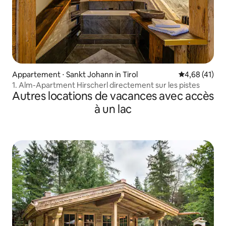
Appartement ⋅ Sankt Johann in Tirol
Évaluation mo
4,68 (41)
1. Alm-Apartment Hirscherl directement sur les pistes
Autres locations de vacances avec accès
à un lac