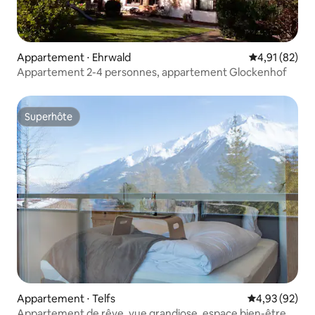
Appartement ⋅ Ehrwald
Évaluation mo
4,91 (82)
Appartement 2-4 personnes, appartement Glockenhof
Superhôte
Superhôte
Appartement ⋅ Telfs
Évaluation mo
4,93 (92)
Appartement de rêve, vue grandiose, espace bien-être