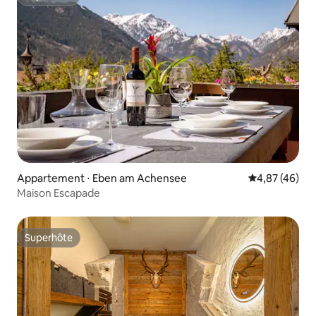
Superhôte
Appartement ⋅ Eben am Achensee
Évaluation mo
4,87 (46)
Maison Escapade
Superhôte
Superhôte