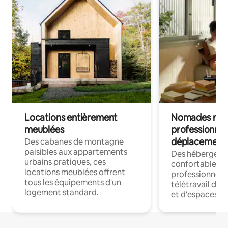
Locations entièrement
Nomades num
meublées
professionnel
déplacement
Des cabanes de montagne
paisibles aux appartements
Des hébergem
urbains pratiques, ces
confortables p
locations meublées offrent
professionnels
tous les équipements d'un
télétravail dis
logement standard.
et d'espaces de