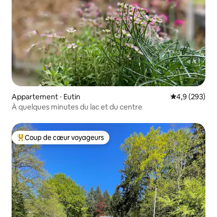
Appartement ⋅ Eutin
Évaluation mo
4,9 (293)
À quelques minutes du lac et du centre
Coup de cœur voyageurs
Coups de cœur voyageurs les plus appréciés