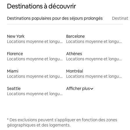
Destinations à découvrir
Destinations populaires pour des séjours prolongés
Destinati
New York
Barcelone
Locations moyenne et longue durée
Locations moyenne et longue durée
Florence
Athènes
Locations moyenne et longue durée
Locations moyenne et longue durée
Miami
Montréal
Locations moyenne et longue durée
Locations moyenne et longue durée
Seattle
Afficher plus
Locations moyenne et longue durée
* Des exclusions peuvent s'appliquer en fonction des zones
géographiques et des logements.