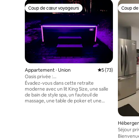
Coup de cœur voyageurs
Coup de
Coup de cœur voyageurs
Coup de
Appartement ⋅ Union
Évaluation moyenne
5 (73)
Oasis privée :
jacuzzi + barbecue + arcade + EWR/NYC
Évadez-vous dans cette retraite
à 10 min
moderne avec un lit King Size, une salle
de bain de style spa, un fauteuil de
massage, une table de poker et une
télévision. Profitez de Pacman, du
flipper, des fléchettes, des jeux de
société, de la cuisine avec îlot et d'un bar
Hébergem
à café de luxe. Détendez-vous dans le
Séjour pri
jacuzzi dans votre jardin 100 % PRIVÉ,
NJ + accè
pour votre usage exclusif
Bienvenue