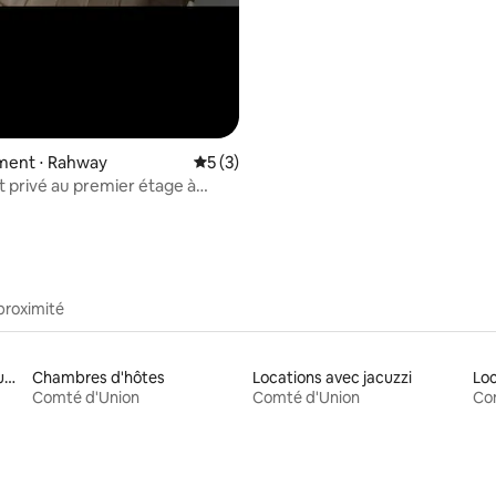
ent ⋅ Rahway
Évaluation moyenne sur la base de 3 co
5 (3)
privé au premier étage à
proximité
Locations avec petit-déjeuner
Chambres d'hôtes
Locations avec jacuzzi
Loc
Comté d'Union
Comté d'Union
Co