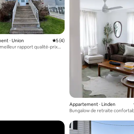
r la base de 34 commentaires : 4,91 sur 5
ent ⋅ Union
Évaluation moyenne sur la base de 4 co
5 (4)
meilleur rapport qualité-prix
ew York, EWR et MetLife
Appartement ⋅ Linden
Bungalow de retraite confortab