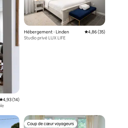
Hébergement ⋅ Linden
Évaluation moyenne su
4,86 (35)
Studio privé LUX LIFE
mmentaires : 5 sur 5
Évaluation moyenne sur la base de 14 commentaires : 4,93 sur 5
4,93 (14)
le
Coup de cœur voyageurs
Coup de cœur voyageurs