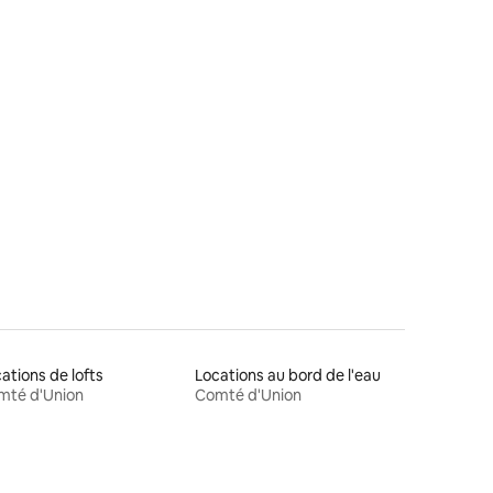
mmentaires : 5 sur 5
ations de lofts
Locations au bord de l'eau
mté d'Union
Comté d'Union