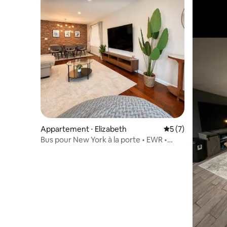
Appartement ⋅ Elizabeth
Évaluation moyenn
5 (7)
Bus pour New York à la porte • EWR •
Magasin d'usine • MetLife • Parking