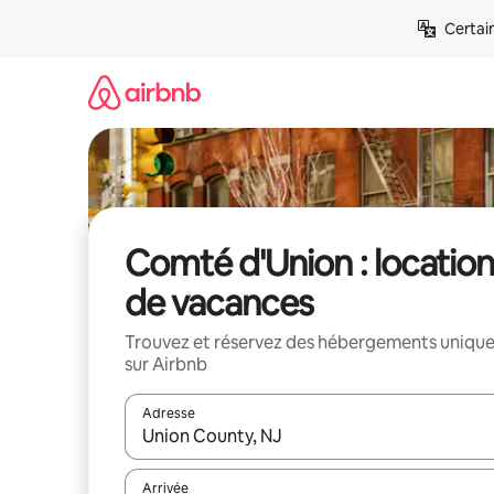
Aller
Certai
directement
au
contenu
Comté d'Union : locatio
de vacances
Trouvez et réservez des hébergements uniqu
sur Airbnb
Adresse
Lorsque les résultats s'affichent, utilisez les flèc
Arrivée