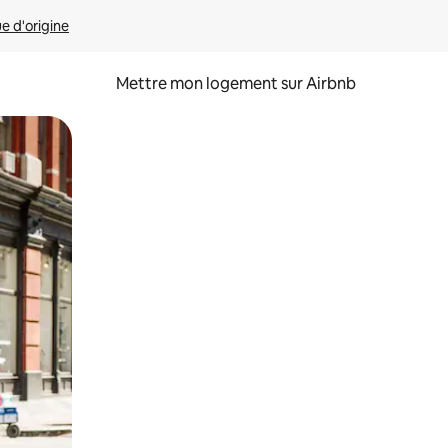
ue d'origine
Mettre mon logement sur Airbnb
sant glisser.