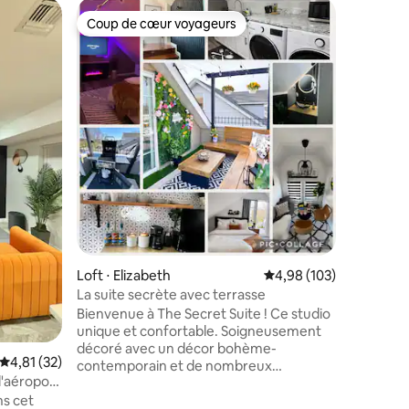
Appartem
Coup de cœur voyageurs
Coup de
Coup de cœur voyageurs
Coup de
Magnifiqu
Appartem
magnifi
privilégié ! Appartement au sous
propre e
quartier 
entrée pr
autonome 
complète
Stationne
compteur 
nettoyage de 
emplacement : • À 7 mil
de Newark • À 1,5 miles de 
Loft ⋅ Elizabeth
Évaluation moyenne sur
4,98 (103)
d'Elizabet
La suite secrète avec terrasse
distance 
Bienvenue à The Secret Suite ! Ce studio
Réservez
unique et confortable. Soigneusement
et la com
décoré avec un décor bohème-
taires : 4,88 sur 5
Évaluation moyenne sur la base de 32 commentaires : 4,81 sur 5
4,81 (32)
contemporain et de nombreux
l'aéroport
équipements modernes comme une
ing
ns cet
cheminée, une pièce d'ambiance avec