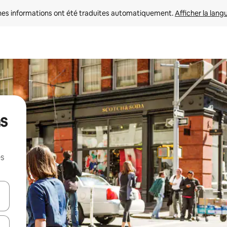
nes informations ont été traduites automatiquement. 
Afficher la lang
ns
es
hes vers le haut et vers le bas pour les parcourir ou en appuyant et en fai