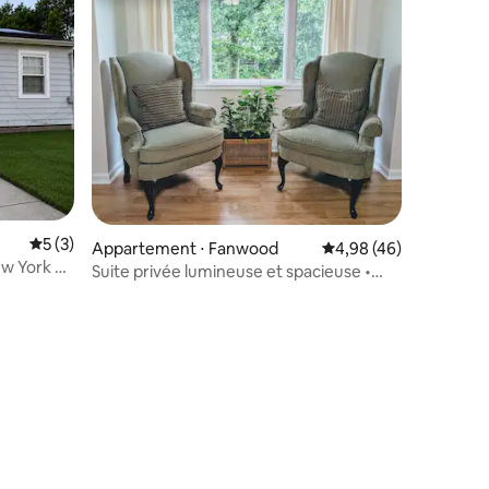
Évaluation moyenne sur la base de 3 commentaires : 5 sur 5
5 (3)
Appartement ⋅ Fanwood
Évaluation moyenne su
4,98 (46)
ew York et
Suite privée lumineuse et spacieuse •
Train accessible à pied