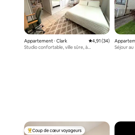
Appartement ⋅ Clark
Évaluation moyenne su
4,91 (34)
Appartem
Studio confortable, ville sûre, à
Séjour au 
15 minutes de l'aéroport international
près de N
d'EWR
Stadium
Coup de cœur voyageurs
Coups de cœur voyageurs les plus appréciés