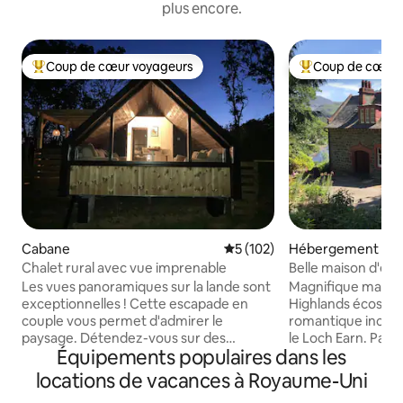
plus encore.
Coup de cœur voyageurs
Coup de cœur 
Coups de cœur voyageurs les plus appréciés
Coups de cœur vo
Cabane
Évaluation moyenne sur la ba
5 (102)
Hébergement
Chalet rural avec vue imprenable
Belle maison d'épo
magnifique
Les vues panoramiques sur la lande sont
Magnifique maison
exceptionnelles ! Cette escapade en
Highlands écossais
couple vous permet d'admirer le
romantique incroy
paysage. Détendez-vous sur des
le Loch Earn. Parfait pour de longues
Équipements populaires dans les
canapés confortables en regardant par
vacances ou une c
la fenêtre ou détendez-vous dans le
ou entre amis, une
locations de vacances à Royaume-Uni
jacuzzi avec le foyer. Rencontrez nos
ou même une lune de