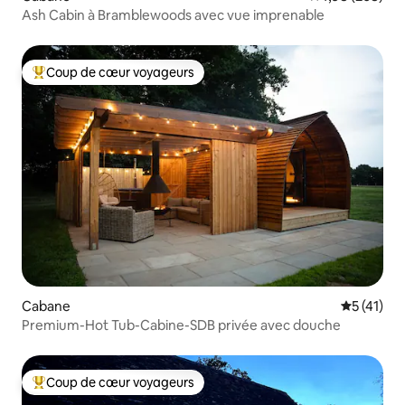
Ash Cabin à Bramblewoods avec vue imprenable
Coup de cœur voyageurs
Coups de cœur voyageurs les plus appréciés
Cabane
Évaluation
5 (41)
Premium-Hot Tub-Cabine-SDB privée avec douche
Coup de cœur voyageurs
Coups de cœur voyageurs les plus appréciés