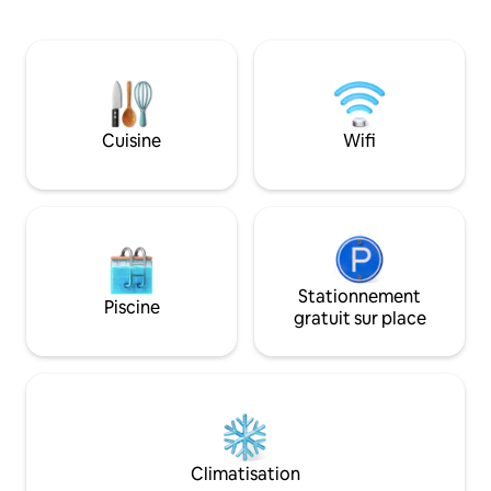
alpagas Plages exceptionnelles du North
simplement pour p
Devon à 40 minutes. Parc national
paysages. Idéal pour explorer - des
d'Exmoor à votre porte. Magasin et pub
excursions d'une j
de North Molton Village. Ville de marché
directions. Facile d'accès - 75 minutes
primée South Molton à 10 min en voiture
d'Édimbourg. Agréable toute l'année :
pour les magasins, les plats à emporter
en été, soleil et re
et les restaurants. Zone d'observation
hiver, promenade
Cuisine
Wifi
des étoiles sous un ciel nocturne.
coin du feu de bois. Des vu
Observez des cerfs, des milans royaux
magnifiques, comm
et d'autres animaux sauvages.
Stationnement
Piscine
gratuit sur place
Climatisation