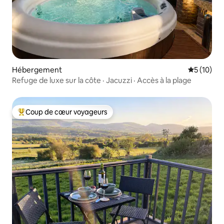
Hébergement
Évaluation
5 (10)
Refuge de luxe sur la côte · Jacuzzi · Accès à la plage
Coup de cœur voyageurs
Coups de cœur voyageurs les plus appréciés