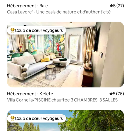
Hébergement ⋅ Bale
Évaluation
5 (27)
Casa Lavere' - Une oasis de nature et d’authenticité
Coup de cœur voyageurs
Coups de cœur voyageurs les plus appréciés
Hébergement ⋅ Kršete
Évaluation
5 (76)
Villa Cornelia/PISCINE chauffée 3 CHAMBRES, 3 SALLES DE
BAIN
Coup de cœur voyageurs
Coups de cœur voyageurs les plus appréciés