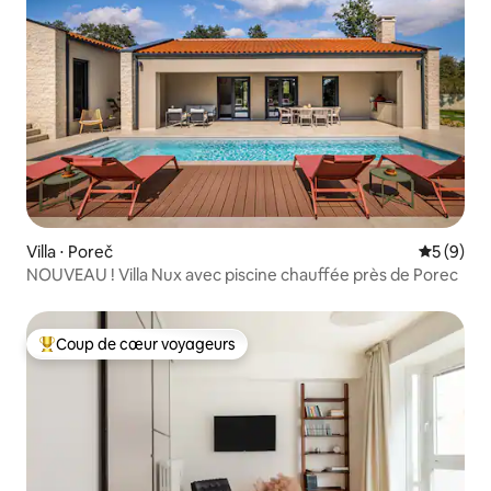
Villa ⋅ Poreč
Évaluatio
5 (9)
NOUVEAU ! Villa Nux avec piscine chauffée près de Porec
Coup de cœur voyageurs
Coups de cœur voyageurs les plus appréciés