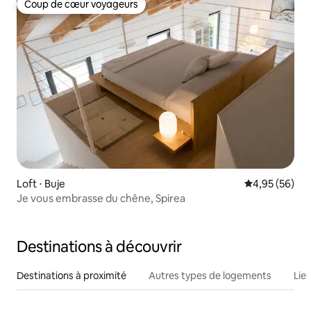
Coup de cœur voyageurs
Coup de cœur voyageurs
Loft ⋅ Buje
Évaluation mo
4,95 (56)
Je vous embrasse du chêne, Spirea
Destinations à découvrir
Destinations à proximité
Autres types de logements
Lie