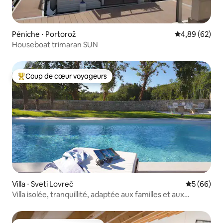
Péniche ⋅ Portorož
Évaluation mo
4,89 (62)
Houseboat trimaran SUN
Coup de cœur voyageurs
Coups de cœur voyageurs les plus appréciés
Villa ⋅ Sveti Lovreč
Évaluation
5 (66)
Villa isolée, tranquillité, adaptée aux familles et aux
animaux de compagnie