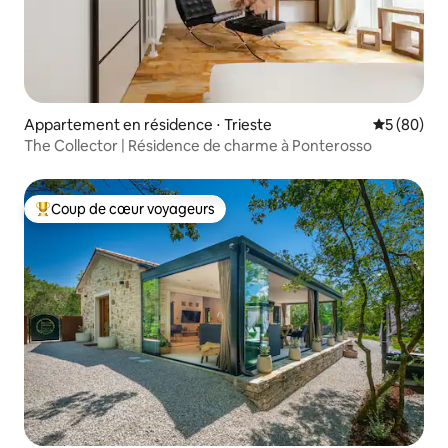
Appartement en résidence ⋅ Trieste
Évaluation
5 (80)
The Collector | Résidence de charme à Ponterosso
Coup de cœur voyageurs
Coups de cœur voyageurs les plus appréciés