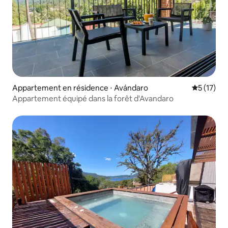
Appartement en résidence ⋅ Avándaro
Évaluation
5 (17)
Appartement équipé dans la forêt d'Avandaro