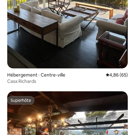
Hébergement ⋅ Centre-ville
Évaluation mo
4,86 (65)
Casa Richards
Superhôte
Superhôte