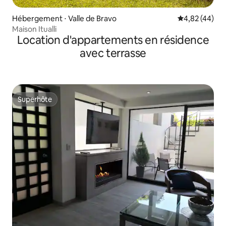
Hébergement ⋅ Valle de Bravo
Évaluation mo
4,82 (44)
Maison Itualli
Location d'appartements en résidence
avec terrasse
Superhôte
Superhôte