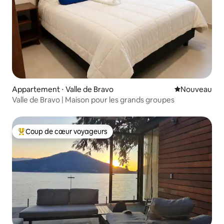
Appartement ⋅ Valle de Bravo
Nouvel hébe
Nouveau
Valle de Bravo | Maison pour les grands groupes
Coup de cœur voyageurs
Coups de cœur voyageurs les plus appréciés