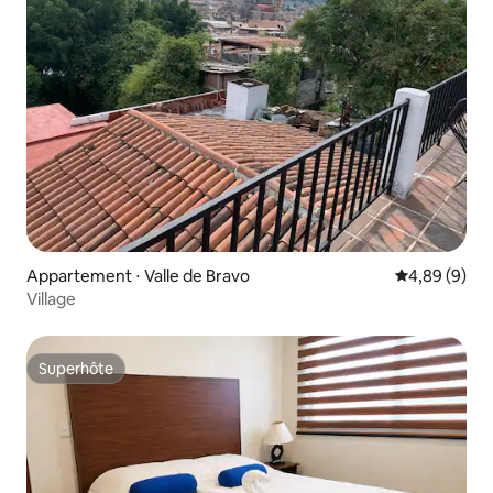
Appartement ⋅ Valle de Bravo
Évaluation m
4,89 (9)
Village
Superhôte
Superhôte