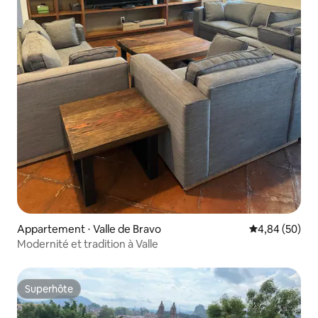
Appartement ⋅ Valle de Bravo
Évaluation mo
4,84 (50)
Modernité et tradition à Valle
Superhôte
Superhôte