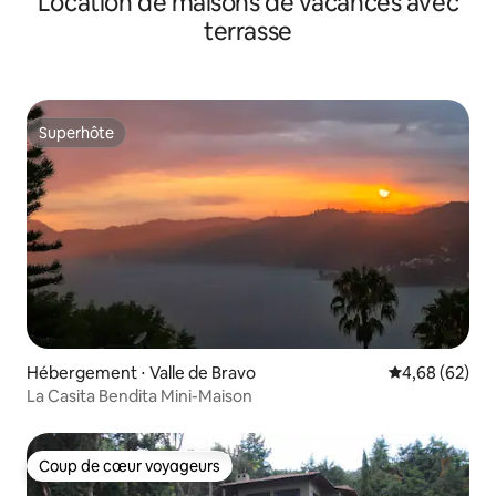
Location de maisons de vacances avec
terrasse
Superhôte
Superhôte
Hébergement ⋅ Valle de Bravo
Évaluation mo
4,68 (62)
La Casita Bendita Mini-Maison
Coup de cœur voyageurs
Coup de cœur voyageurs