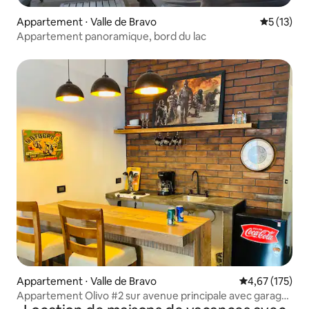
Appartement ⋅ Valle de Bravo
Évaluation
5 (13)
Appartement panoramique, bord du lac
Appartement ⋅ Valle de Bravo
Évaluation moy
4,67 (175)
Appartement Olivo #2 sur avenue principale avec garage
et balcon