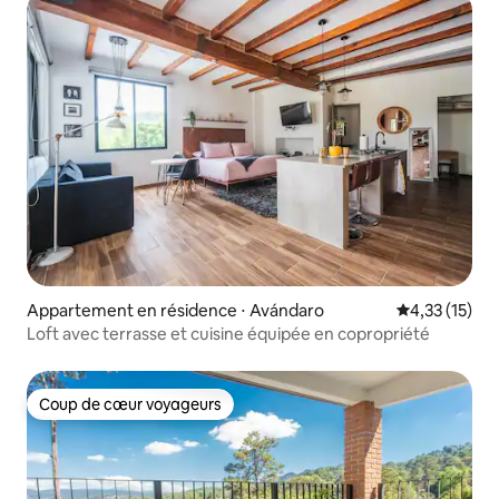
Appartement en résidence ⋅ Avándaro
Évaluation mo
4,33 (15)
Loft avec terrasse et cuisine équipée en copropriété
Coup de cœur voyageurs
Coup de cœur voyageurs