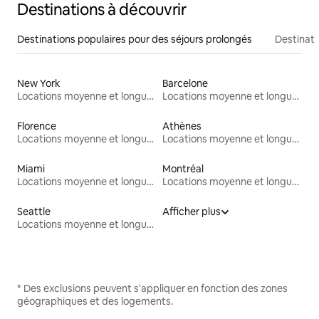
Destinations à découvrir
Destinations populaires pour des séjours prolongés
Destinati
New York
Barcelone
Locations moyenne et longue durée
Locations moyenne et longue durée
Florence
Athènes
Locations moyenne et longue durée
Locations moyenne et longue durée
Miami
Montréal
Locations moyenne et longue durée
Locations moyenne et longue durée
Seattle
Afficher plus
Locations moyenne et longue durée
* Des exclusions peuvent s'appliquer en fonction des zones
géographiques et des logements.