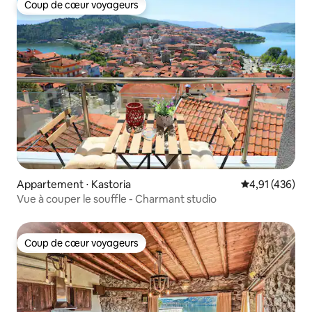
Coup de cœur voyageurs
Coup de cœur voyageurs
Appartement ⋅ Kastoria
Évaluation moy
4,91 (436)
Vue à couper le souffle - Charmant studio
Coup de cœur voyageurs
Coup de cœur voyageurs