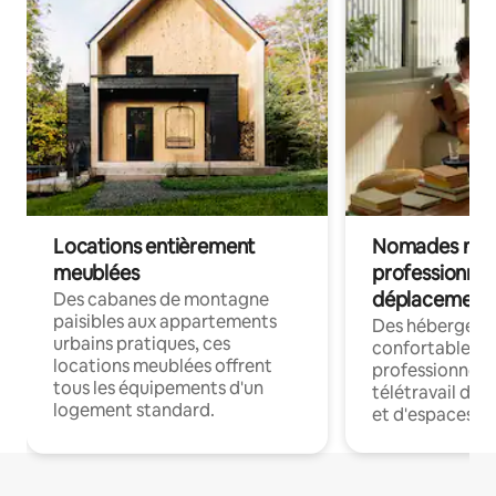
Locations entièrement
Nomades num
meublées
professionnel
déplacement
Des cabanes de montagne
paisibles aux appartements
Des hébergem
urbains pratiques, ces
confortables p
locations meublées offrent
professionnels
tous les équipements d'un
télétravail dis
logement standard.
et d'espaces de