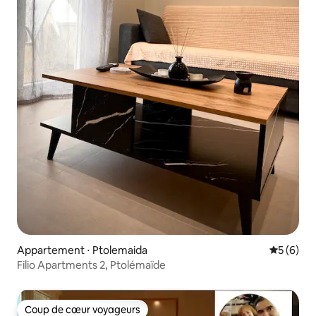
Appartement ⋅ Ptolemaida
Évaluatio
5 (6)
Filio Apartments 2, Ptolémaïde
Coup de cœur voyageurs
Coup de cœur voyageurs