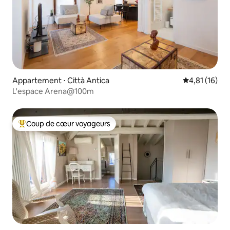
Appartement ⋅ Città Antica
Évaluation mo
4,81 (16)
L'espace Arena@100m
Coup de cœur voyageurs
Coups de cœur voyageurs les plus appréciés