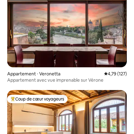
Appartement ⋅ Veronetta
Évaluation moy
4,79 (127)
Appartement avec vue imprenable sur Vérone
Coup de cœur voyageurs
Coups de cœur voyageurs les plus appréciés