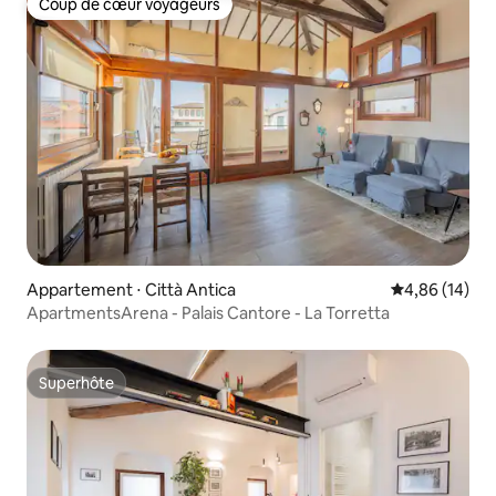
Coup de cœur voyageurs
Coup de cœur voyageurs
Appartement ⋅ Città Antica
Évaluation mo
4,86 (14)
ApartmentsArena - Palais Cantore - La Torretta
Superhôte
Superhôte