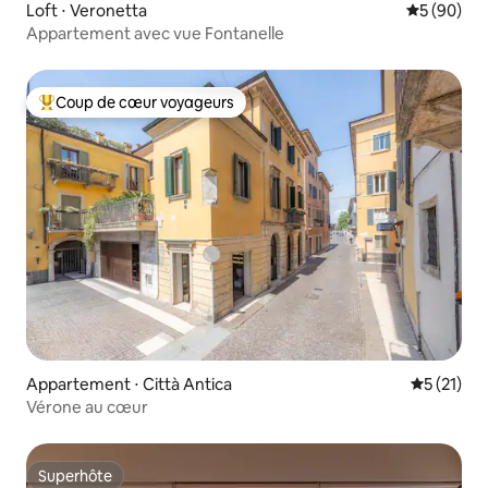
Loft ⋅ Veronetta
Évaluation
5 (90)
Appartement avec vue Fontanelle
Coup de cœur voyageurs
Coups de cœur voyageurs les plus appréciés
Appartement ⋅ Città Antica
Évaluation
5 (21)
Vérone au cœur
Superhôte
Superhôte