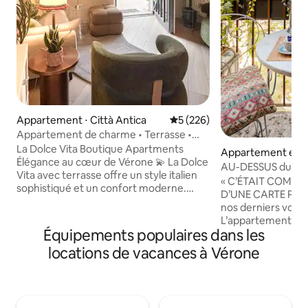
Appartement ⋅ Città Antica
Évaluation moyenne sur la ba
5 (226)
Appartement de charme • Terrasse •
Ponte Pietra
La Dolce Vita Boutique Apartments
Appartement en r
Élégance au cœur de Vérone 💫 La Dolce
⋅ Città Antica
AU-DESSUS du Pont
Vita avec terrasse offre un style italien
romain de 2 000 a
« C’ÉTAIT COMME 
sophistiqué et un confort moderne.
D’UNE CARTE POSTA
Sélectionné pour les voyageurs qui
nos derniers voyag
apprécient la qualité et un emplacement
L’appartement offr
privilégié. * Repos premium : 2 chambres
Équipements populaires dans les
théâtre romain et 
avec surmatelas en mousse à mémoire
Pierre. Les grande
locations de vacances à Vérone
de forme de 5 cm (une avec balcon
le regard du salon 
privé). * Intimité : 2 salles de bain et une
salle de bain, ave
cuisine entièrement équipée. * Accès :
ligne de mire. Depuis le balcon, on peut
en dehors de la zone à trafic limité (ZTL) ;
admirer la vue la
parking public gratuit à 150 m. Frais (en