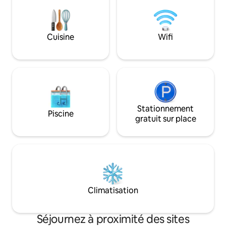
la ville. Ce n’est pas un hasard si certains
espèces au départ) : * Nettoyage : 55 €
clients ont choisi
* Taxe de séjour : 3,50 €/personne/nuit,
pour des moments 
pour les 4 premières nuits.
des demandes en 
Cuisine
Wifi
voyages de noces. 
pour découvrir Vé
Stationnement
Piscine
gratuit sur place
Climatisation
Séjournez à proximité des sites