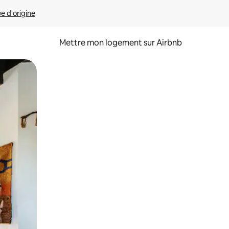
ue d'origine
Mettre mon logement sur Airbnb
sant glisser.