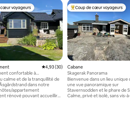
 cœur voyageurs
Coup de cœur voyageurs
 cœur voyageurs
Coups de cœur voyageurs les p
ment
Évaluation moyenne sur la base de 30 commen
4,93 (30)
Cabane
ent confortable à
Skagerak Panorama
rand
u calme et de la tranquillité de
Bienvenue dans un lieu unique 
e Åsgårdstrand dans notre
une vue panoramique sur
'hôtes/appartement
Stavernsodden et le phare de 
nt rénové pouvant accueillir
Calme, privé et isolé, sans vis-à-
s. Chambre 1 : lit double 160.
propriété, avec de beaux espa
: lit superposé. Salon.
extérieurs, de grandes terrasse
lle de bain neuve. Cuisine :
espaces pour s'asseoir qui suive
 la base de 90 commentaires : 4,97 sur 5
teur, micro-ondes/four à
soleil du matin au soir. Abri pou
urnante, cafetière, bouilloire,
avec chargeur de voiture élect
cuisson, grille-pain, lave-
Très haut niveau de qualité, cui