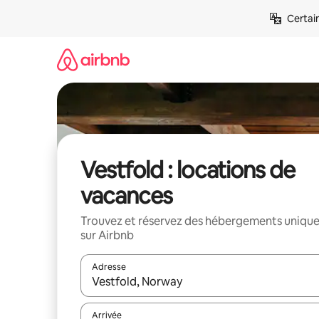
Aller
Certai
directement
au
contenu
Vestfold : locations de
vacances
Trouvez et réservez des hébergements uniqu
sur Airbnb
Adresse
Lorsque les résultats s'affichent, utilisez les flèc
Arrivée