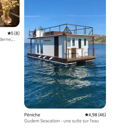
Évaluation moyenne sur la base de 8 commentaires : 5 sur 5
5 (8)
derne,
ntaires : 4,94 sur 5
Péniche
Évaluation moyenne su
4,98 (46)
Gudem Seacation - une suite sur l'eau