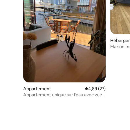
Héberge
Maison m
près de la
Appartement
Évaluation moyenne sur
4,89 (27)
Appartement unique sur l'eau avec vue
sur le lac et la mer