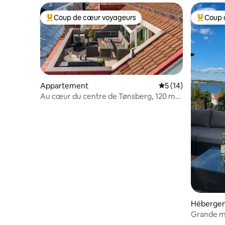
Coup de cœur voyageurs
Coup 
Coups de cœur voyageurs les plus appréciés
Coups de
Appartement
Évaluation moyenne
5 (14)
Au cœur du centre de Tønsberg, 120 m²
avec parking
Héberge
Grande m
sur la mer