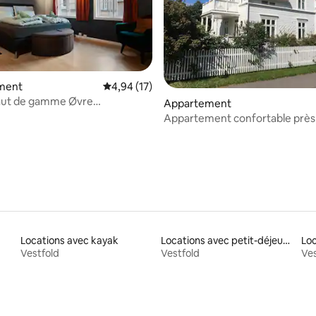
e sur la base de 8 commentaires : 5 sur 5
ment
Évaluation moyenne sur la base de 17 comme
4,94 (17)
aut de gamme Øvre
Appartement
 27
Appartement confortable près
centre
Locations avec kayak
Locations avec petit-déjeuner
Loc
Vestfold
Vestfold
Ves