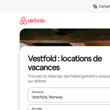
Aller
Certai
directement
au
contenu
Vestfold : locations de
vacances
Trouvez et réservez des hébergements uniqu
sur Airbnb
Adresse
Lorsque les résultats s'affichent, utilisez les flèc
Arrivée