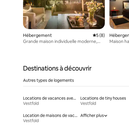
Hébergement
Évaluation moyenn
5 (8)
Héberge
Grande maison individuelle moderne,
Maison h
idéale pour les familles !
Langgate
Destinations à découvrir
Autres types de logements
Locations de vacances avec piscine
Locations de tiny houses
Vestfold
Vestfold
Location de maisons de vacances
Afficher plus
Vestfold