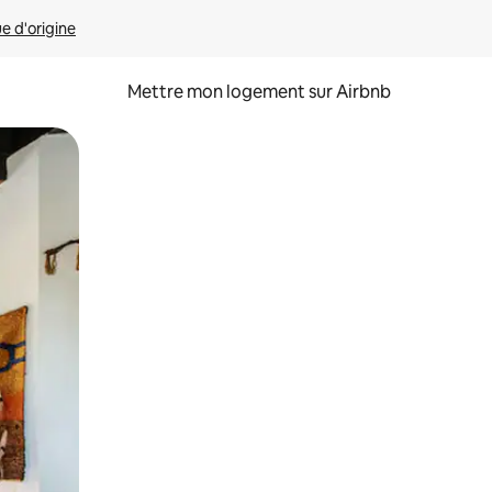
ue d'origine
Mettre mon logement sur Airbnb
sant glisser.