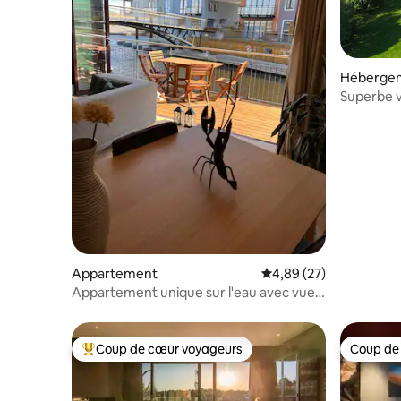
Héberge
Superbe v
Appartement
Évaluation moyenne sur
4,89 (27)
Appartement unique sur l'eau avec vue
sur le lac et la mer
Coup de cœur voyageurs
Coup de
Coups de cœur voyageurs les plus appréciés
Coup de