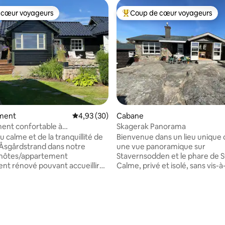
 cœur voyageurs
Coup de cœur voyageurs
 cœur voyageurs
Coups de cœur voyageurs les p
ment
Évaluation moyenne sur la base de 30 commen
4,93 (30)
Cabane
ent confortable à
Skagerak Panorama
rand
u calme et de la tranquillité de
Bienvenue dans un lieu unique 
e Åsgårdstrand dans notre
une vue panoramique sur
'hôtes/appartement
Stavernsodden et le phare de 
nt rénové pouvant accueillir
Calme, privé et isolé, sans vis-à-
s. Chambre 1 : lit double 160.
propriété, avec de beaux espa
: lit superposé. Salon.
extérieurs, de grandes terrasse
lle de bain neuve. Cuisine :
espaces pour s'asseoir qui suive
 la base de 90 commentaires : 4,97 sur 5
teur, micro-ondes/four à
soleil du matin au soir. Abri pou
urnante, cafetière, bouilloire,
avec chargeur de voiture élect
cuisson, grille-pain, lave-
Très haut niveau de qualité, cui