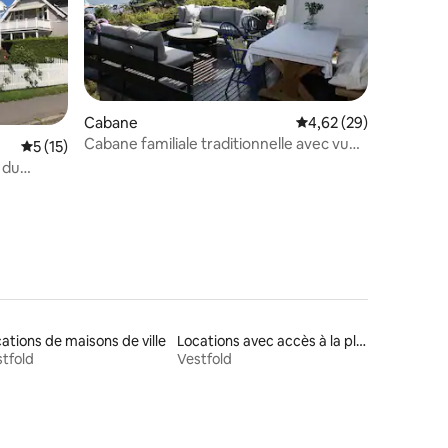
ntaires : 4,94 sur 5
Cabane
Évaluation moyenne su
4,62 (29)
Cabane familiale traditionnelle avec vue
Évaluation moyenne sur la base de 15 commentaires : 5 sur 5
5 (15)
sur la mer et soleil toute la journée
 du
ations de maisons de ville
Locations avec accès à la plage
tfold
Vestfold