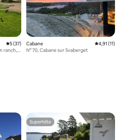
ntaires : 4,95 sur 5
Évaluation moyenne sur la base de 37 commentaires : 5 sur 5
5 (37)
Cabane
Évaluation moyenne s
4,91 (11)
n ranch,
N° 70, Cabane sur Svaberget
Superhôte
lus appréciés
Superhôte