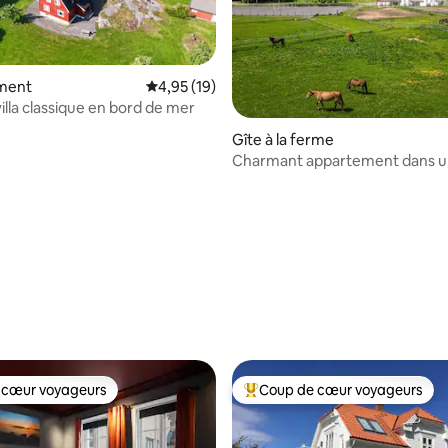
ment
Évaluation moyenne sur la base de 19 comme
4,95 (19)
illa classique en bord de mer
Gîte à la ferme
Charmant appartement dans u
Tjøme
 la base de 27 commentaires : 4,89 sur 5
 cœur voyageurs
Coup de cœur voyageurs
 cœur voyageurs
Coups de cœur voyageurs les p