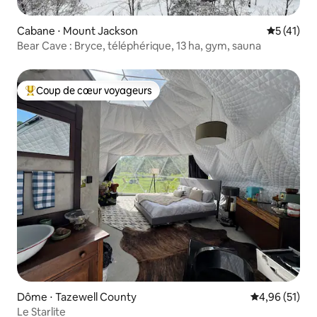
Cabane ⋅ Mount Jackson
Évaluation
5 (41)
Bear Cave : Bryce, téléphérique, 13 ha, gym, sauna
Coup de cœur voyageurs
Coups de cœur voyageurs les plus appréciés
Dôme ⋅ Tazewell County
Évaluation mo
4,96 (51)
Le Starlite