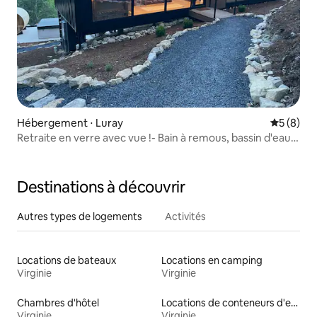
Hébergement ⋅ Luray
Évaluatio
5 (8)
Retraite en verre avec vue !- Bain à remous, bassin d'eau
froide, sauna
Destinations à découvrir
Autres types de logements
Activités
Locations de bateaux
Locations en camping
Virginie
Virginie
Chambres d'hôtel
Locations de conteneurs d'expédition
Virginie
Virginie