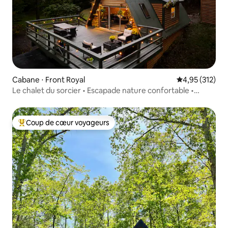
Cabane ⋅ Front Royal
Évaluation moy
4,95 (312)
Le chalet du sorcier • Escapade nature confortable •
Jacuzzi
Coup de cœur voyageurs
Coups de cœur voyageurs les plus appréciés