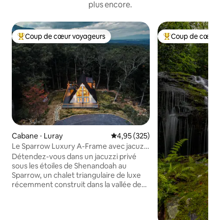
plus encore.
Coup de cœur voyageurs
Coup de cœur 
Coups de cœur voyageurs les plus appréciés
Coups de cœur vo
Cabane ⋅ Luray
Évaluation moyenne sur la base 
4,95 (325)
Le Sparrow Luxury A-Frame avec jacuzzi
à Shenandoah
Détendez-vous dans un jacuzzi privé
sous les étoiles de Shenandoah au
Sparrow, un chalet triangulaire de luxe
récemment construit dans la vallée de
Shenandoah en Virginie, à une courte
distance en voiture de Washington, DC.
Ce lieu de repos d'inspiration africaine