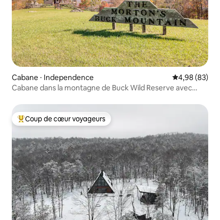
Cabane ⋅ Independence
Évaluation mo
4,98 (83)
Cabane dans la montagne de Buck Wild Reserve avec
VUE, 4x4 nécessaire
Coup de cœur voyageurs
Coups de cœur voyageurs les plus appréciés