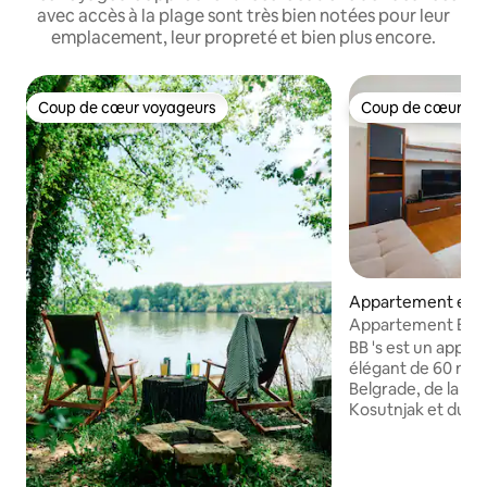
avec accès à la plage sont très bien notées pour leur
emplacement, leur propreté et bien plus encore.
Coup de cœur voyageurs
Coup de cœur vo
Coup de cœur voyageurs
Coup de cœur vo
Appartement en r
⋅ Belgrade
Appartement BB 
et parking gratuit
BB 's est un appa
élégant de 60 m2, 
Belgrade, de la me
Kosutnjak et du c
à 5 km du centre-v
Belgrade. Il dispose d'un grand salon
avec un très gran