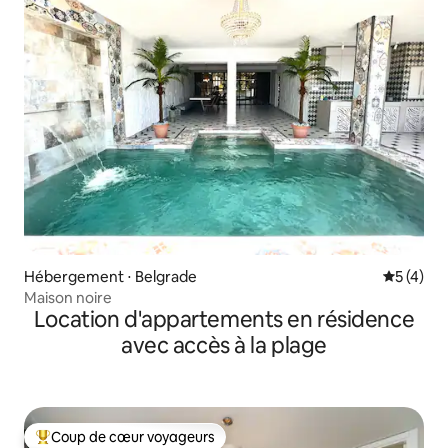
Hébergement ⋅ Belgrade
Évaluatio
5 (4)
Maison noire
Location d'appartements en résidence
avec accès à la plage
Coup de cœur voyageurs
Coups de cœur voyageurs les plus appréciés