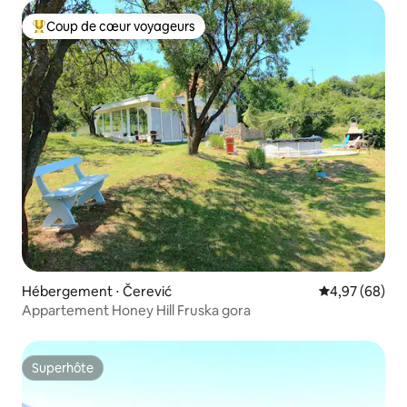
Coup de cœur voyageurs
Coups de cœur voyageurs les plus appréciés
Hébergement ⋅ Čerević
Évaluation mo
4,97 (68)
Appartement Honey Hill Fruska gora
Superhôte
Superhôte