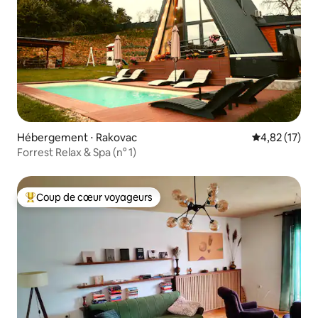
Hébergement ⋅ Rakovac
Évaluation mo
4,82 (17)
Forrest Relax & Spa (n° 1)
Coup de cœur voyageurs
Coups de cœur voyageurs les plus appréciés