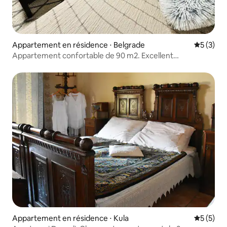
Appartement en résidence ⋅ Belgrade
Évaluatio
5 (3)
Appartement confortable de 90 m2. Excellent
emplacement, stationnement gratuit
Appartement en résidence ⋅ Kula
Évaluatio
5 (5)