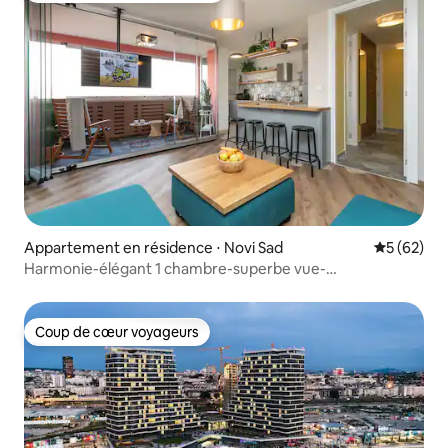
Appartement en résidence ⋅ Novi Sad
Évaluation
5 (62)
Harmonie-élégant 1 chambre-superbe vue-
stationnement dans la rue
Coup de cœur voyageurs
Coup de cœur voyageurs