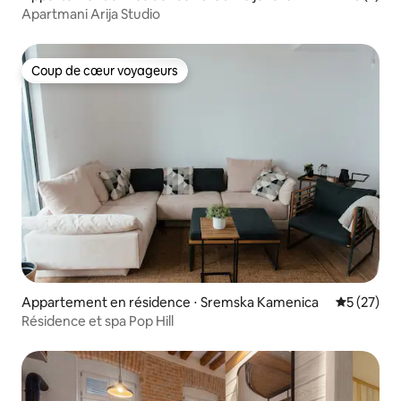
Apartmani Arija Studio
Coup de cœur voyageurs
Coup de cœur voyageurs
Appartement en résidence ⋅ Sremska Kamenica
Évaluation
5 (27)
Résidence et spa Pop Hill