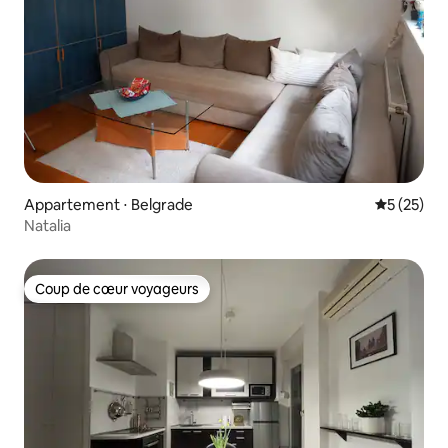
Appartement ⋅ Belgrade
Évaluation
5 (25)
Natalia
Coup de cœur voyageurs
Coup de cœur voyageurs