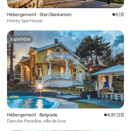
Hébergement ⋅ Stari Slankamen
Évaluatio
5 (3)
Honey Spa House
Superhôte
Superhôte
Hébergement ⋅ Belgrade
Évaluation mo
4,91 (23)
Danube Paradise, villa de luxe