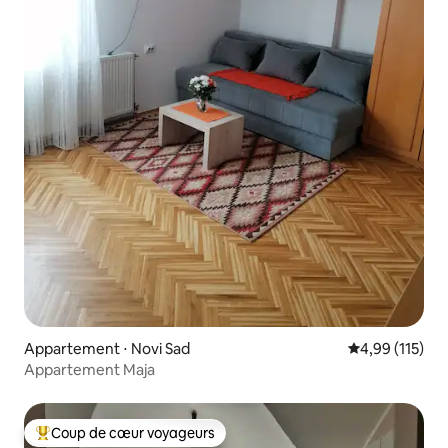
Appartement ⋅ Novi Sad
Évaluation moy
4,99 (115)
Appartement Maja
Coup de cœur voyageurs
Coups de cœur voyageurs les plus appréciés