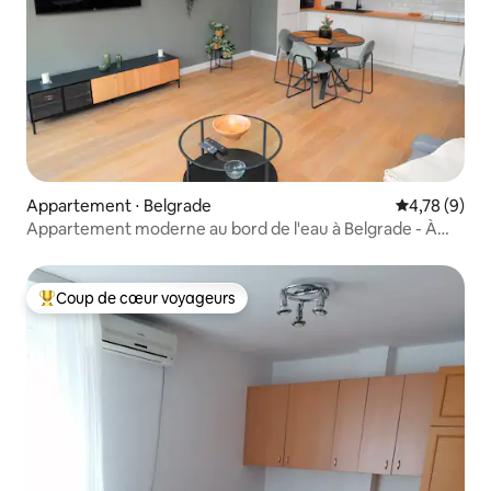
Appartement ⋅ Belgrade
Évaluation m
4,78 (9)
Appartement moderne au bord de l'eau à Belgrade - À
côté du parc
Coup de cœur voyageurs
Coups de cœur voyageurs les plus appréciés