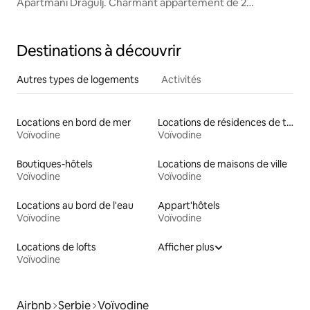
Apartmani Dragulj. Charmant appartement de 2
chambres
Destinations à découvrir
Autres types de logements
Activités
Locations en bord de mer
Locations de résidences de tourisme
Voïvodine
Voïvodine
Boutiques-hôtels
Locations de maisons de ville
Voïvodine
Voïvodine
Locations au bord de l'eau
Appart'hôtels
Voïvodine
Voïvodine
Locations de lofts
Afficher plus
Voïvodine
Airbnb
Serbie
Voïvodine