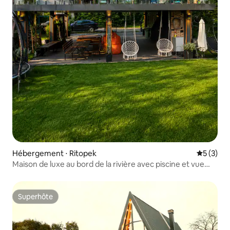
Hébergement ⋅ Ritopek
Évaluatio
5 (3)
Maison de luxe au bord de la rivière avec piscine et vue
imprenable
Superhôte
Superhôte