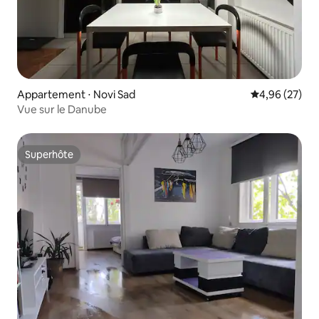
Appartement ⋅ Novi Sad
Évaluation mo
4,96 (27)
Vue sur le Danube
Superhôte
Superhôte