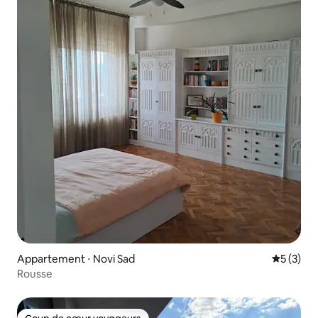
Appartement ⋅ Novi Sad
Évaluatio
5 (3)
Rousse