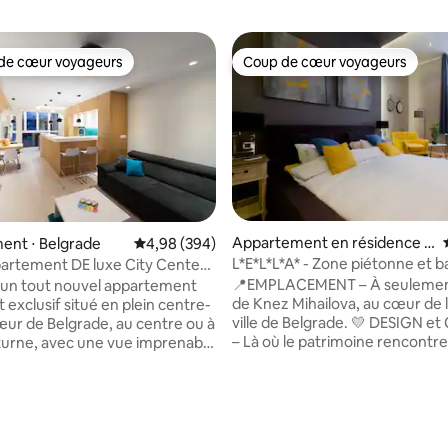
de cœur voyageurs
Coup de cœur voyageurs
 cœur voyageurs les plus appréciés
Coup de cœur voyageurs
Appartement en résidence ⋅
ent ⋅ Belgrade
Évaluation moyenne sur la base de 394 commen
4,98 (394)
Belgrade
L*E*L*L*A* - Zone piétonne et b
artement DE luxe City Center
charme
 ! NOUVEAU ! ! !
📍EMPLACEMENT – À seulemen
 un tout nouvel appartement
de Knez Mihailova, au cœur de la
 exclusif situé en plein centre-
ville de Belgrade. 💛 DESIGN et CONFORT
cœur de Belgrade, au centre ou à
– Là où le patrimoine rencontre 
cturne, avec une vue imprenable
moderne et l'énergie urbaine, 
ière Sava et les ponts. Charmant,
appartement spacieux de 65 m
 mieux situé et récemment
BÂTIMENT 🏛 HISTORIQUE – Con
vec des détails de luxe dans un
1875, avec des plafonds de 4 m
oratif ultra moderne et
et de hautes fenêtres. AMBIANCE 🌆 DE
ent équipé pour répondre aux