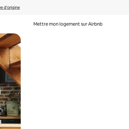
ue d'origine
Mettre mon logement sur Airbnb
sant glisser.