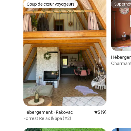
Coup de cœur voyageurs
Superhô
Coup de cœur voyageurs
Superhô
Hébergem
Charmant
Hébergement ⋅ Rakovac
Évaluation moyenn
5 (9)
Forrest Relax & Spa (#2)