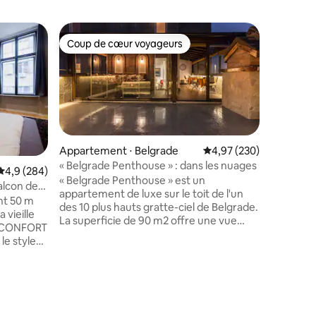
Cottage 
Coup de cœur voyageurs
Coup de
Coup de cœur voyageurs
Coup de
Villa Kor
romantiq
Passez 
famille o
agréable 
la nature
Belgrade 
connecté
connexion
Appartement ⋅ Belgrade
Évaluation moyenne sur
4,97 (230)
comprend
« Belgrade Penthouse » : dans les nuages
Évaluation moyenne sur la base de 284 commentaires : 4,9 sur 5
4,9 (284)
taires : 4,98 sur 5
rivières,
« Belgrade Penthouse » est un
alcon de
comprenan
appartement de luxe sur le toit de l'un
t 50 m
une cuisi
des 10 plus hauts gratte-ciel de Belgrade.
 vieille
supérieur
La superficie de 90 m2 offre une vue
près de la che
panoramique sur toute la ville.
le style
pédestre
L'appartement est situé entre les
dans un
borde la 
destinations sportives, de congrès,
².
satellite,
hôtelières, culturelles et de
struit en
divertissement les plus importantes. Il
 de haut
s'agit du plus grand centre sportif « la
Belgrade Arena », du plus grand centre