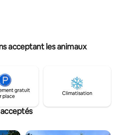
é sur le
de congrès des Balkans-Sava Centar, des
a
hôtels Hyatt Regency, Crowne Plaza et
ants et
Holiday Inn, des célèbres restaurants
flottants de la rivière Sava, des clubs et
 prêts à
des discothèques.
ez profiter
ons acceptant les animaux
ement gratuit
Climatisation
r place
 acceptés