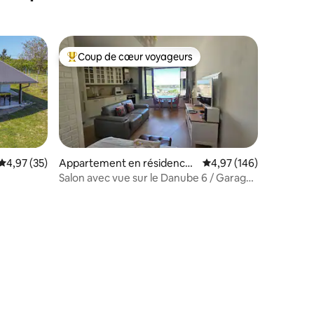
Coup de cœur voyageurs
Coups de cœur voyageurs les plus appréciés
Évaluation moyenne sur la base de 35 commentaires : 4,97 sur 5
4,97 (35)
Appartement en résidence ⋅
Évaluation moyenne sur
4,97 (146)
Belgrade
Salon avec vue sur le Danube 6 / Garage,
K District