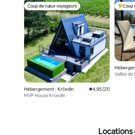
Coup de cœur voyageurs
Coup 
Coup de cœur voyageurs
Coups de
Héberge
Vallée de 
Hébergement ⋅ Krčedin
Évaluation moyenne su
4,95 (21)
MVP House Krcedin
Locations 