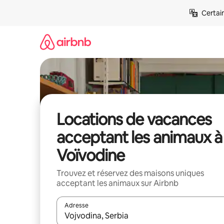
Aller
Certai
directement
au
contenu
Locations de vacances
acceptant les animaux à
Voïvodine
Trouvez et réservez des maisons uniques
acceptant les animaux sur Airbnb
Adresse
Lorsque les résultats s'affichent, utilisez les flèc