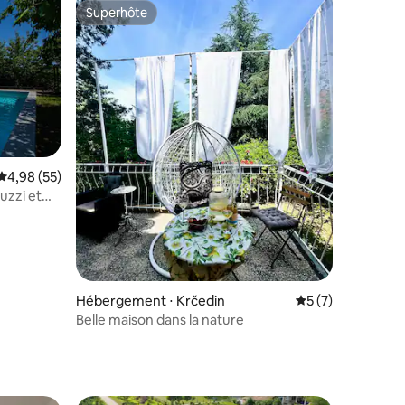
Superhôte
Superhôte
ntaires : 4,85 sur 5
Évaluation moyenne sur la base de 55 commentaires : 4,98 sur 5
4,98 (55)
cuzzi et
Hébergement ⋅ Krčedin
Évaluation moyenn
5 (7)
Belle maison dans la nature