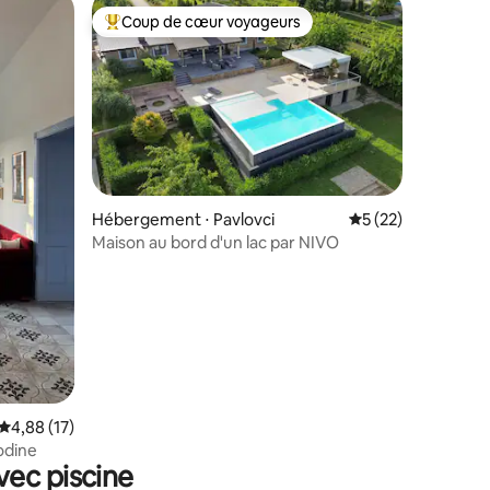
Coup de cœur voyageurs
Coups de cœur voyageurs les plus appréciés
Hébergement ⋅ Pavlovci
Évaluation moyenne
5 (22)
Maison au bord d'un lac par NIVO
mmentaires : 5 sur 5
Évaluation moyenne sur la base de 17 commentaires : 4,88 sur 5
4,88 (17)
vodine
vec piscine