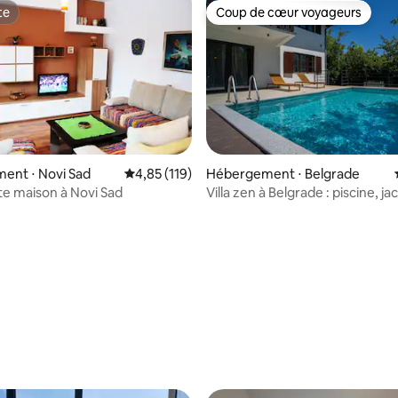
te
Coup de cœur voyageurs
te
Coup de cœur voyageurs
ent ⋅ Novi Sad
Évaluation moyenne sur la base de 119 comme
4,85 (119)
Hébergement ⋅ Belgrade
e maison à Novi Sad
Villa zen à Belgrade : piscine, ja
sauna
e sur la base de 9 commentaires : 5 sur 5