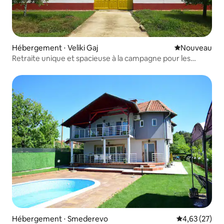
Hébergement ⋅ Veliki Gaj
Nouvel hébe
Nouveau
Retraite unique et spacieuse à la campagne pour les
groupes
Hébergement ⋅ Smederevo
Évaluation mo
4,63 (27)