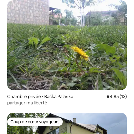
Chambre privée ⋅ Bačka Palanka
Évaluation mo
4,85 (13)
partager ma liberté
Coup de cœur voyageurs
Coup de cœur voyageurs