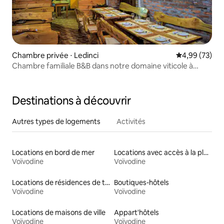
Chambre privée ⋅ Ledinci
Évaluation mo
4,99 (73)
Chambre familiale B&B dans notre domaine viticole à
Fruška gora
Destinations à découvrir
Autres types de logements
Activités
Locations en bord de mer
Locations avec accès à la plage
Voïvodine
Voïvodine
Locations de résidences de tourisme
Boutiques-hôtels
Voïvodine
Voïvodine
Locations de maisons de ville
Appart'hôtels
Voïvodine
Voïvodine