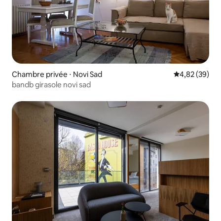
Chambre privée ⋅ Novi Sad
Évaluation mo
4,82 (39)
bandb girasole novi sad