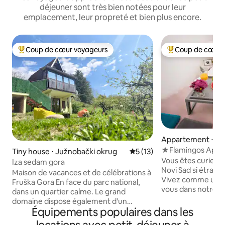
déjeuner sont très bien notées pour leur
emplacement, leur propreté et bien plus encore.
Coup de cœur voyageurs
Coup de cœur 
Coups de cœur voyageurs les plus appréciés
Coups de cœur vo
Appartement ⋅ No
★Flamingos Apt★ 
Tiny house ⋅ Južnobački okrug
Évaluation moyenne sur la b
5 (13)
Vous êtes curieux 
Iza sedam gora
Novi Sad si étran
Maison de vacances et de célébrations à
Vivez comme un ha
Fruška Gora En face du parc national,
vous dans notre 
dans un quartier calme. Le grand
récemment rénové
domaine dispose également d'un
Novi Sad. Nous avons maintenu l'histoire
Équipements populaires dans les
espace pour les célébrations de jour :
vivante tout en m
avec un barbecue, un grill, un espace