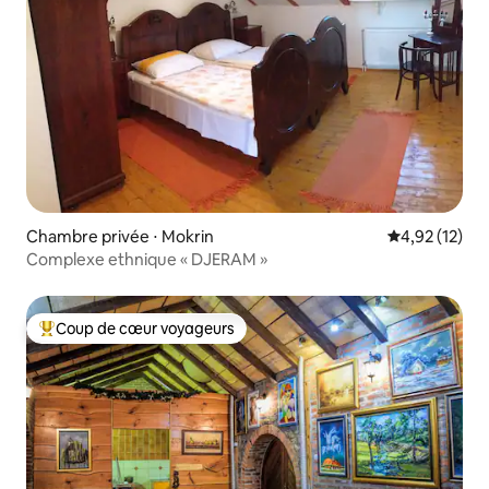
Chambre privée ⋅ Mokrin
Évaluation mo
4,92 (12)
Complexe ethnique « DJERAM »
Coup de cœur voyageurs
Coups de cœur voyageurs les plus appréciés