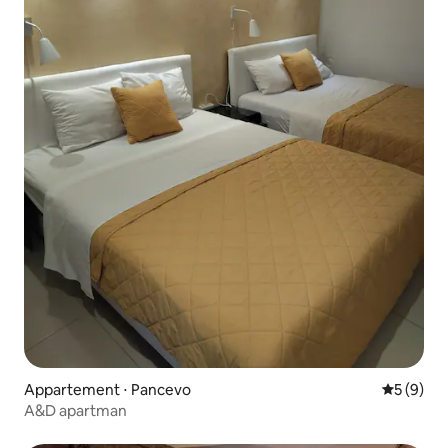
Appartement ⋅ Pancevo
Évaluatio
5 (9)
A&D apartman