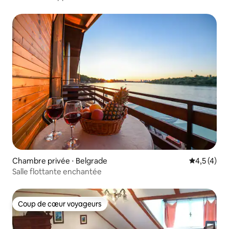
Chambre privée ⋅ Belgrade
Évaluation 
4,5 (4)
Salle flottante enchantée
Coup de cœur voyageurs
Coup de cœur voyageurs