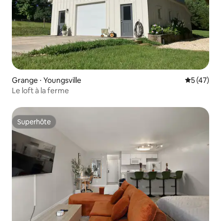
Grange ⋅ Youngsville
Évaluation
5 (47)
Le loft à la ferme
Superhôte
Superhôte