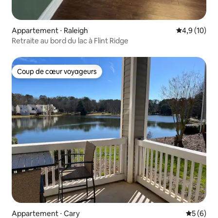
Appartement ⋅ Raleigh
Évaluation m
4,9 (10)
Retraite au bord du lac à Flint Ridge
Coup de cœur voyageurs
Coup de cœur voyageurs
Appartement ⋅ Cary
Évaluatio
5 (6)