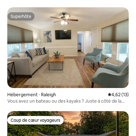
centre-ville de Raleigh
Superhôte
Superhôte
Hébergement ⋅ Raleigh
Évaluation mo
4,62 (13)
Vous avez un bateau ou des kayaks ? Juste à côté de la
descente pour bateaux !
Coup de cœur voyageurs
Coup de cœur voyageurs