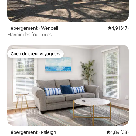
Hébergement ⋅ Wendell
Évaluation mo
4,91 (47)
Manoir des fourrures
Coup de cœur voyageurs
Coup de cœur voyageurs
Hébergement ⋅ Raleigh
Évaluation mo
4,89 (38)