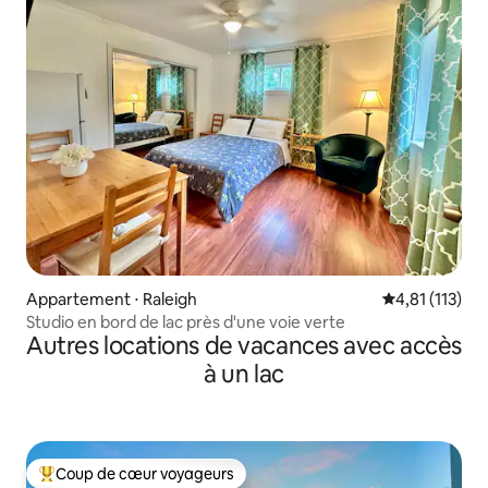
Appartement ⋅ Raleigh
Évaluation mo
4,81 (113)
Studio en bord de lac près d'une voie verte
Autres locations de vacances avec accès
à un lac
Coup de cœur voyageurs
Coups de cœur voyageurs les plus appréciés