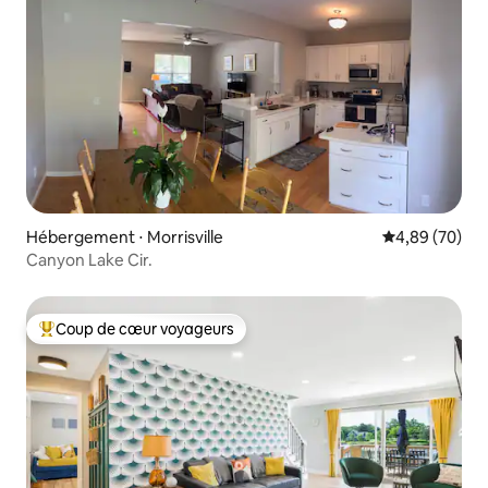
Hébergement ⋅ Morrisville
Évaluation mo
4,89 (70)
Canyon Lake Cir.
Coup de cœur voyageurs
Coups de cœur voyageurs les plus appréciés