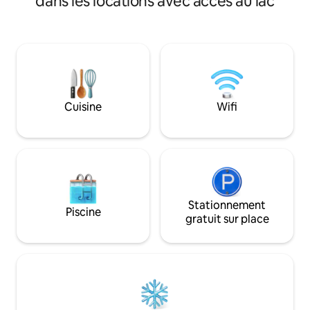
dans les locations avec accès au lac
(poisson, kayak, pi
résidents. Profitez de la nature avec vue
5 minutes en voitu
panoramique sur l'eau, kayak, paddle,
Mall et North Hills
baignade, pêche et couchers de soleil
centre-ville de R
époustouflants. Vous ne manquerez pas
hôpitaux et univer
de trouver la paix et la sérénité ici ! Nous
d'espace ? Réserv
demandons aux voyageurs de bien
niveau inférieur. 
vouloir consulter notre règlement
instructions ci-de
intérieur avant de réserver afin de
Cuisine
Wifi
Autres détails. Planifiez votre voyage
s’assurer que notre logement répond à
dès aujourd'hui e
leurs besoins. En effectuant la
inoubliables !
réservation, vous reconnaissez que vous
acceptez ces conditions.
Stationnement
Piscine
gratuit sur place