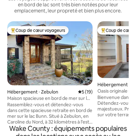
en bord de lac sont très bien notées pour leur
emplacement, leur propreté et bien plus encore.
Coup de cœur voyageurs
Coup de cœur 
Coups de cœur voyageurs les plus appréciés
Coups de cœur vo
Hébergement ⋅ Ra
Oasis originale Oa
Hébergement ⋅ Zebulon
Évaluation moyenne sur la b
5 (19)
terrasse, barbecu
Bienvenue dans vo
Maison spacieuse en bord de mer sur le
Détendez-vous so
lac Bunn
Rassemblez-vous et détendez-vous
majestueux. Prépa
dans cette spacieuse retraite en bord de
sur votre terrasse privée. 
mer sur le lac Bunn. Situé à Zebulon, en
personnelle et votr
Caroline du Nord, à 32 kilomètres à l’est
distance de marche
Wake County : équipements populaires
de Raleigh, Bunn Lake est un lac privé,
sentier de Carolin
accessible aux voyageurs et aux