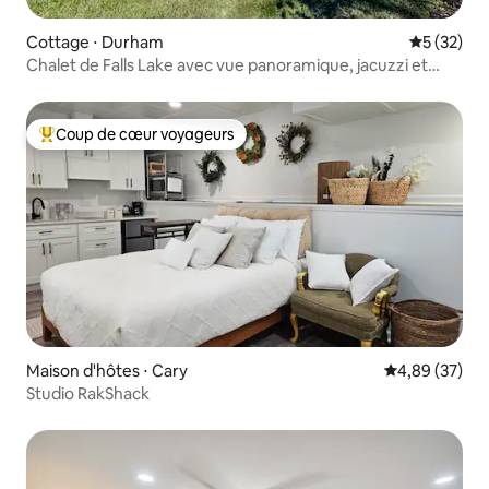
Cottage ⋅ Durham
Évaluation
5 (32)
Chalet de Falls Lake avec vue panoramique, jacuzzi et
brasero
Coup de cœur voyageurs
Coups de cœur voyageurs les plus appréciés
Maison d'hôtes ⋅ Cary
Évaluation mo
4,89 (37)
Studio RakShack