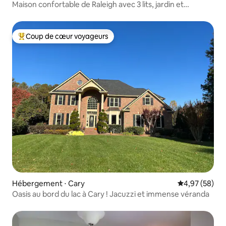
Maison confortable de Raleigh avec 3 lits, jardin et
barbecue
Coup de cœur voyageurs
Coups de cœur voyageurs les plus appréciés
Hébergement ⋅ Cary
Évaluation mo
4,97 (58)
Oasis au bord du lac à Cary ! Jacuzzi et immense véranda