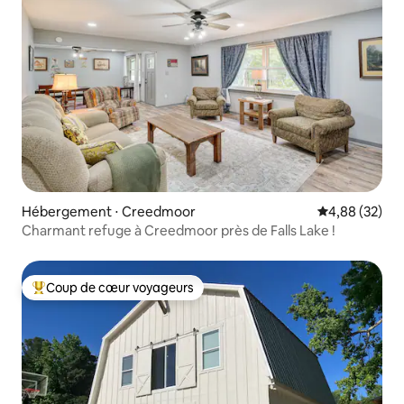
Hébergement ⋅ Creedmoor
Évaluation mo
4,88 (32)
Charmant refuge à Creedmoor près de Falls Lake !
Coup de cœur voyageurs
Coups de cœur voyageurs les plus appréciés