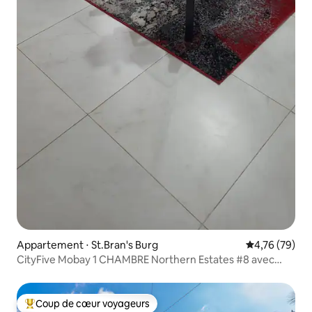
Appartement ⋅ St.Bran's Burg
Évaluation mo
4,76 (79)
CityFive Mobay 1 CHAMBRE Northern Estates #8 avec
piscine
Coup de cœur voyageurs
Coups de cœur voyageurs les plus appréciés