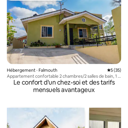
Hébergement ⋅ Falmouth
Évaluation
5 (35)
Appartement confortable 2 chambres/2 salles de bain, 1 lit
Le confort d'un chez-soi et des tarifs
king size, 2 lits doubles, 1 canapé-lit
mensuels avantageux