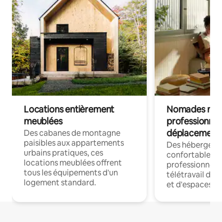
Locations entièrement
Nomades num
meublées
professionnel
déplacement
Des cabanes de montagne
paisibles aux appartements
Des hébergem
urbains pratiques, ces
confortables p
locations meublées offrent
professionnels
tous les équipements d'un
télétravail dis
logement standard.
et d'espaces de