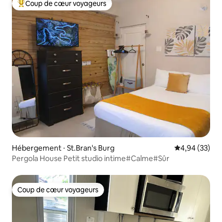
Coup de cœur voyageurs
Coups de cœur voyageurs les plus appréciés
Hébergement ⋅ St.Bran's Burg
Évaluation mo
4,94 (33)
Pergola House Petit studio intime#Calme#Sûr
Coup de cœur voyageurs
Coup de cœur voyageurs