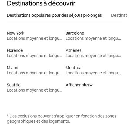
Destinations à découvrir
Destinations populaires pour des séjours prolongés
Destinati
New York
Barcelone
Locations moyenne et longue durée
Locations moyenne et longue durée
Florence
Athènes
Locations moyenne et longue durée
Locations moyenne et longue durée
Miami
Montréal
Locations moyenne et longue durée
Locations moyenne et longue durée
Seattle
Afficher plus
Locations moyenne et longue durée
* Des exclusions peuvent s'appliquer en fonction des zones
géographiques et des logements.