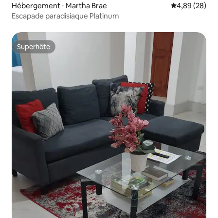
Hébergement ⋅ Martha Brae
Évaluation mo
4,89 (28)
Escapade paradisiaque Platinum
Superhôte
Superhôte