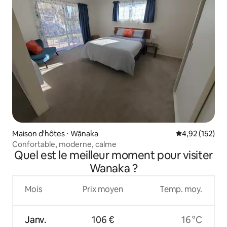
Maison d'hôtes ⋅ Wānaka
Évaluation moy
4,92 (152)
Confortable, moderne, calme
Quel est le meilleur moment pour visiter
Wanaka ?
Mois
Prix moyen
Temp. moy.
Janv.
106 €
16 °C