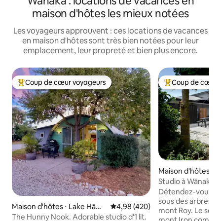
Wanaka : locations de vacances en
maison d'hôtes les mieux notées
Les voyageurs approuvent : ces locations de vacances
en maison d'hôtes sont très bien notées pour leur
emplacement, leur propreté et bien plus encore.
Coup de cœur voyageurs
Coup de cœur 
Coups de cœur voyageurs les plus appréciés
Coups de cœur vo
Maison d'hôtes ⋅ 
Studio à Wānaka av
montagne
Détendez-vous da
sous des arbres m
Maison d'hôtes ⋅ Lake Hāwe
Évaluation moyenne sur la base 
4,98 (420)
mont Roy. Le sent
a
The Hunny Nook. Adorable studio d'1 lit.
mont Iron commenc