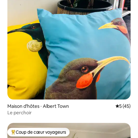
Maison d'hôtes ⋅ Albert Town
Évaluation
5 (45)
Le perchoir
Coup de cœur voyageurs
Coups de cœur voyageurs les plus appréciés