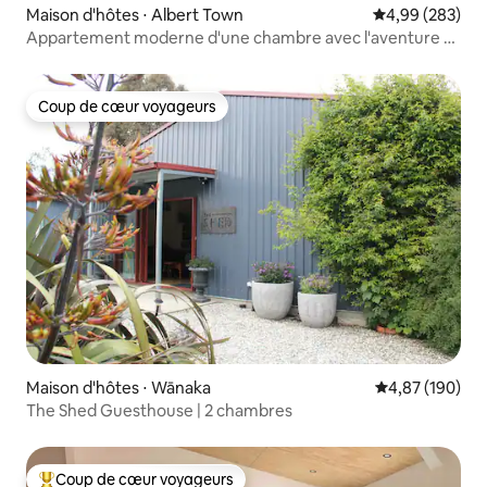
Maison d'hôtes ⋅ Albert Town
Évaluation moy
4,99 (283)
Appartement moderne d'une chambre avec l'aventure à
votre porte.
Coup de cœur voyageurs
Coup de cœur voyageurs
Maison d'hôtes ⋅ Wānaka
Évaluation moy
4,87 (190)
The Shed Guesthouse | 2 chambres
Coup de cœur voyageurs