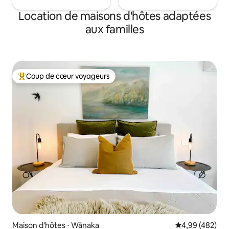
Location de maisons d'hôtes adaptées
aux familles
Coup de cœur voyageurs
Coups de cœur voyageurs les plus appréciés
Maison d'hôtes ⋅ Wānaka
Évaluation moy
4,99 (482)