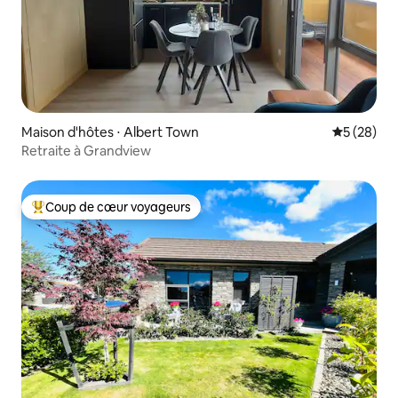
Maison d'hôtes ⋅ Albert Town
Évaluation
5 (28)
Retraite à Grandview
Coup de cœur voyageurs
Coups de cœur voyageurs les plus appréciés