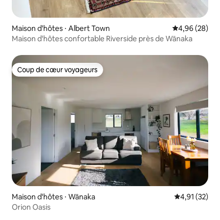
Maison d'hôtes ⋅ Albert Town
Évaluation mo
4,96 (28)
Maison d'hôtes confortable Riverside près de Wānaka
Coup de cœur voyageurs
Coup de cœur voyageurs
Maison d'hôtes ⋅ Wānaka
Évaluation mo
4,91 (32)
Orion Oasis