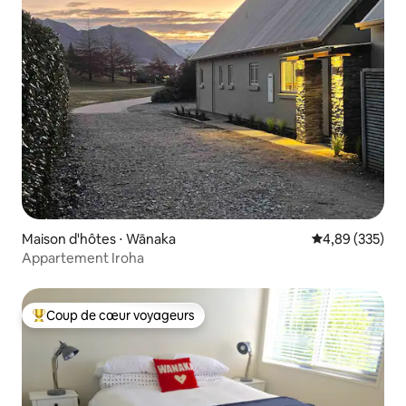
Maison d'hôtes ⋅ Wānaka
Évaluation moy
4,89 (335)
Appartement Iroha
Coup de cœur voyageurs
Coups de cœur voyageurs les plus appréciés