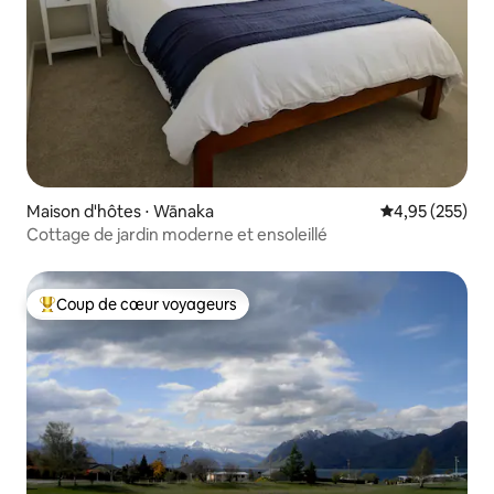
Maison d'hôtes ⋅ Wānaka
Évaluation moy
4,95 (255)
Cottage de jardin moderne et ensoleillé
Coup de cœur voyageurs
Coups de cœur voyageurs les plus appréciés