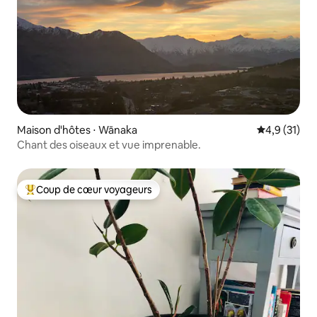
Maison d'hôtes ⋅ Wānaka
Évaluation m
4,9 (31)
Chant des oiseaux et vue imprenable.
Coup de cœur voyageurs
Coups de cœur voyageurs les plus appréciés