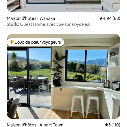
Maison d'hôtes ⋅ Wānaka
Évaluation mo
4,94 (83)
Studio Guest Home avec vue sur Roys Peak
Coup de cœur voyageurs
Coups de cœur voyageurs les plus appréciés
Maison d'hôtes ⋅ Albert Town
Évaluation 
5 (110)