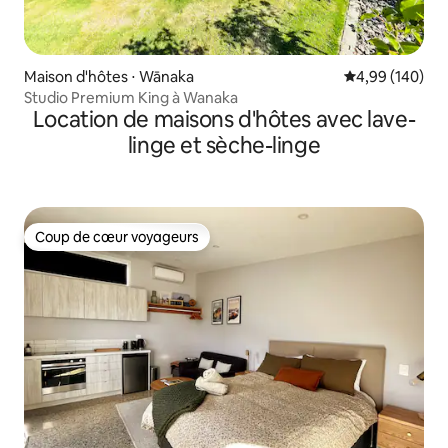
Maison d'hôtes ⋅ Wānaka
Évaluation moy
4,99 (140)
Studio Premium King à Wanaka
Location de maisons d'hôtes avec lave-
linge et sèche-linge
Coup de cœur voyageurs
Coup de cœur voyageurs