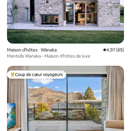
Maison d'hôtes ⋅ Wānaka
Évaluation mo
4,97 (65)
Mantells Wanaka - Maison d'hôtes de luxe
Coup de cœur voyageurs
Coups de cœur voyageurs les plus appréciés