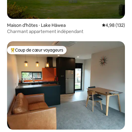
Maison d'hôtes ⋅ Lake Hāwea
Évaluation moy
4,98 (132)
Charmant appartement indépendant
Coup de cœur voyageurs
Coups de cœur voyageurs les plus appréciés