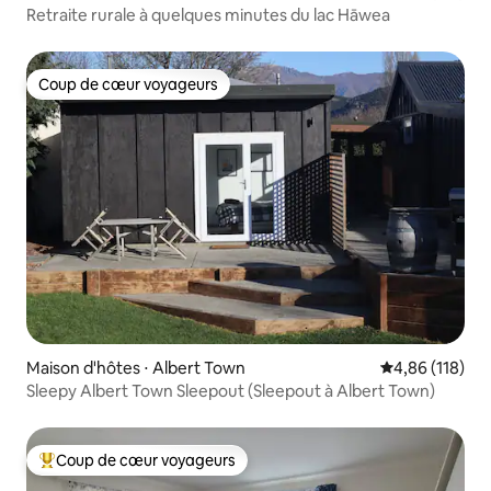
Retraite rurale à quelques minutes du lac Hāwea
Coup de cœur voyageurs
Coup de cœur voyageurs
Maison d'hôtes ⋅ Albert Town
Évaluation moy
4,86 (118)
Sleepy Albert Town Sleepout (Sleepout à Albert Town)
Coup de cœur voyageurs
Coups de cœur voyageurs les plus appréciés