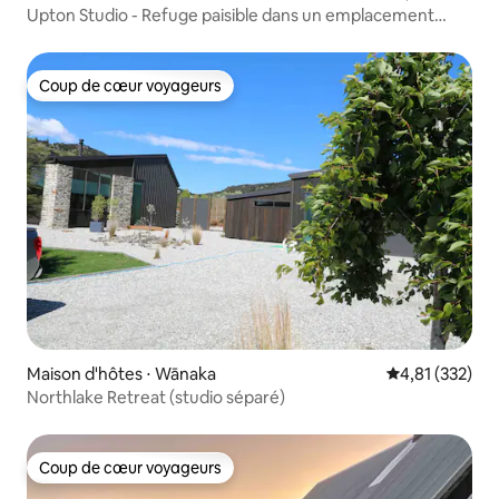
Upton Studio - Refuge paisible dans un emplacement
privilégié
Coup de cœur voyageurs
Coup de cœur voyageurs
Maison d'hôtes ⋅ Wānaka
Évaluation moy
4,81 (332)
Northlake Retreat (studio séparé)
Coup de cœur voyageurs
Coup de cœur voyageurs