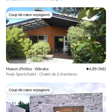
Coup de cœur voyageurs
Coup de cœur voyageurs
Maison d'hôtes ⋅ Wānaka
Évaluation moy
4,89 (166)
Peak-Sportchalet - Chalet de 2 chambres
Coup de cœur voyageurs
Coup de cœur voyageurs