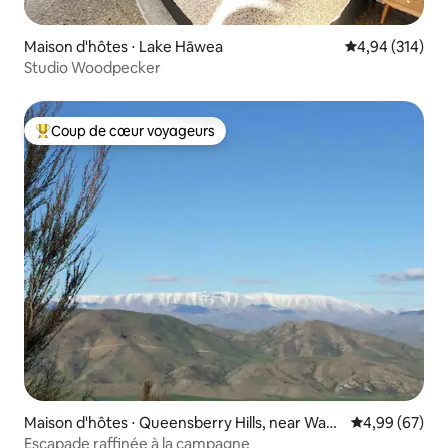
Maison d'hôtes ⋅ Lake Hāwea
Évaluation moy
4,94 (314)
Studio Woodpecker
Coup de cœur voyageurs
Coups de cœur voyageurs les plus appréciés
Maison d'hôtes ⋅ Queensberry Hills, near Wana
Évaluation mo
4,99 (67)
ka and Cromwell
Escapade raffinée à la campagne