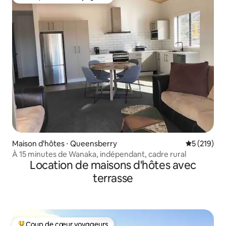
Coups de cœur voyageurs les plus appréciés
Maison d'hôtes ⋅ Queensberry
Évaluation 
5 (219)
À 15 minutes de Wanaka, indépendant, cadre rural
Location de maisons d'hôtes avec
terrasse
Coup de cœur voyageurs