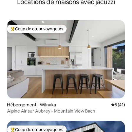
Locations de maisons avec jacuzzi
Coup de cœur voyageurs
Coups de cœur voyageurs les plus appréciés
Hébergement ⋅ Wānaka
Évaluation
5 (41)
Alpine Air sur Aubrey - Mountain View Bach
Coup de cœur voyageurs