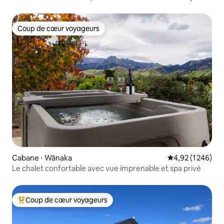
Coup de cœur voyageurs
Coup de cœur voyageurs
Cabane ⋅ Wānaka
Évaluation moyen
4,92 (1 246)
Le chalet confortable avec vue imprenable et spa privé
Coup de cœur voyageurs
Coups de cœur voyageurs les plus appréciés