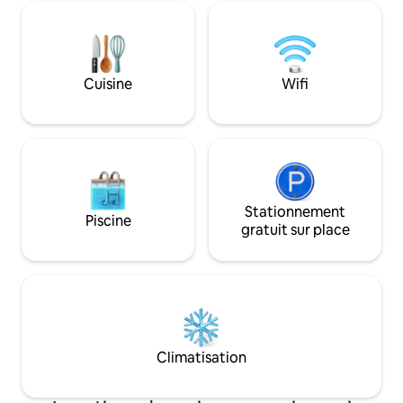
et cafés primés se trouve à seulement
chaleur/climatisati
20 km. Le chalet est chaleureux et
connectée, salle d
confortable, ensoleillé, avec poêle à bois
chauffage au sol, 
et pompe à chaleur. L'emplacement est
chauffants, salon 
niché entre Grandview et la gare du lac
réfrigérateur, micr
Cuisine
Wifi
Hāwea. Nous n'avons pas de pollution
Remarque : pas d'i
lumineuse, ce qui rend l'observation des
telles que cuisini
étoiles incroyable.
ou four.
Stationnement
Piscine
gratuit sur place
Climatisation