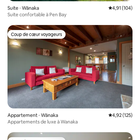
Suite ⋅ Wānaka
Évaluation moy
4,91 (104)
Suite confortable à Pen Bay
Coup de cœur voyageurs
Coup de cœur voyageurs
Appartement ⋅ Wānaka
Évaluation moy
4,92 (125)
Appartements de luxe à Wanaka