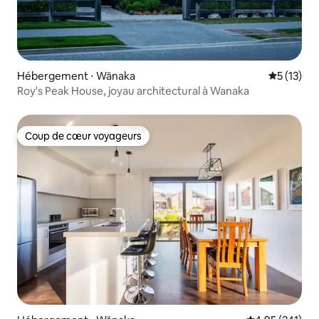
Hébergement ⋅ Wānaka
Évaluation
5 (13)
Roy's Peak House, joyau architectural à Wanaka
Coup de cœur voyageurs
Coup de cœur voyageurs