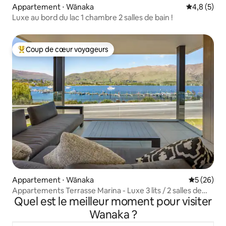
Appartement ⋅ Wānaka
Évaluation 
4,8 (5)
Luxe au bord du lac 1 chambre 2 salles de bain !
Coup de cœur voyageurs
Coups de cœur voyageurs les plus appréciés
Appartement ⋅ Wānaka
Évaluation
5 (26)
Appartements Terrasse Marina - Luxe 3 lits / 2 salles de
Quel est le meilleur moment pour visiter
bain
Wanaka ?