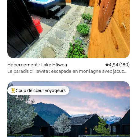
Hébergement ⋅ Lake Hāwea
Évaluation moy
4,94 (180)
Le paradis d'Hawea : escapade en montagne avec jacuzzi
à énergie solaire
Coup de cœur voyageurs
Coups de cœur voyageurs les plus appréciés