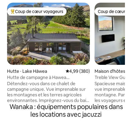
Coup de cœur voyageurs
Coup de cœur vo
Coups de cœur voyageurs les plus appréciés
Coup de cœur vo
Hutte ⋅ Lake Hāwea
Évaluation moyenne sur la base 
4,99 (380)
Maison d'hôtes ⋅ 
Hutte de campagne à Hawea
Treble View Guest
Magnifique cabane de montagne
nouveau !
Détendez-vous dans ce chalet de
Spacieuse maison 
campagne unique. Vue imprenable sur
vue imprenable sur l
les montagnes et les terres agricoles
montagne. Parfait
environnantes. Imprégnez-vous du bain
les voyageurs en s
Wanaka : équipements populaires dans
extérieur. Proche des sentiers de
terrasse privée po
randonnée pédestres et cyclables du lac
dix minutes à pied 
les locations avec jacuzzi
Hāwea. Bateau et domaines skiables de
voiture du canton
Cardrona et Treble Cone. Le canton de
de Treble Cone et
Wanaka avec ses nombreux restaurants
Parking privé, po