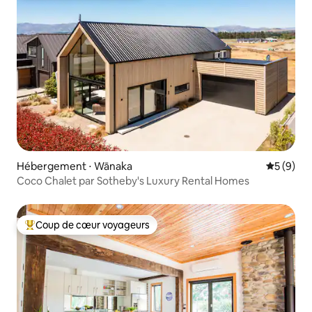
Hébergement ⋅ Wānaka
Évaluatio
5 (9)
Coco Chalet par Sotheby's Luxury Rental Homes
Coup de cœur voyageurs
Coups de cœur voyageurs les plus appréciés