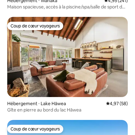
Hébergement ⋅ Wānaka
Évaluation moy
4,95 (241)
Maison spacieuse, accès à la piscine/spa/salle de sport de
la communauté
Coup de cœur voyageurs
Coup de cœur voyageurs
Hébergement ⋅ Lake Hāwea
Évaluation mo
4,97 (58)
Gîte en pierre au bord du lac Hāwea
Coup de cœur voyageurs
Coup de cœur voyageurs