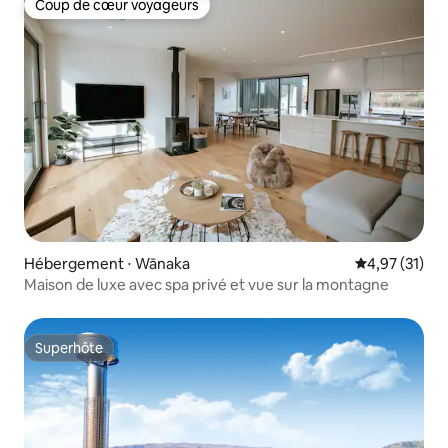
Coup de cœur voyageurs
Coup de cœur voyageurs
Hébergement ⋅ Wānaka
Évaluation mo
4,97 (31)
Maison de luxe avec spa privé et vue sur la montagne
Superhôte
Superhôte