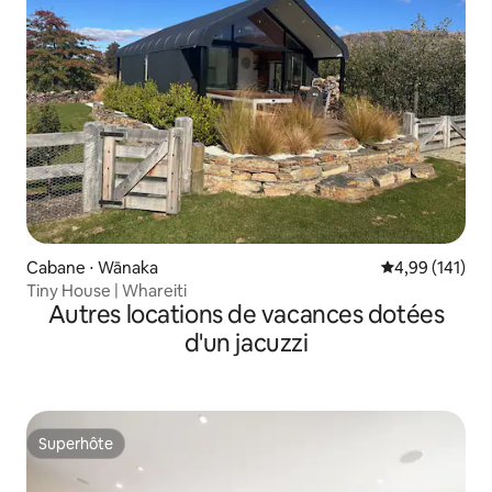
Cabane ⋅ Wānaka
Évaluation moy
4,99 (141)
Tiny House | Whareiti
Autres locations de vacances dotées
d'un jacuzzi
Superhôte
Superhôte