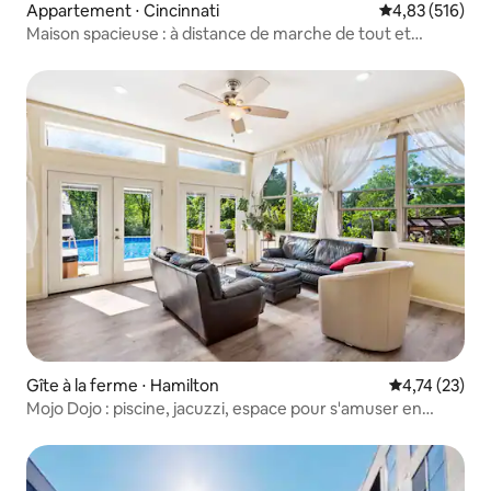
Appartement ⋅ Cincinnati
Évaluation moy
4,83 (516)
Maison spacieuse : à distance de marche de tout et
parking GRATUIT
Gîte à la ferme ⋅ Hamilton
Évaluation mo
4,74 (23)
Mojo Dojo : piscine, jacuzzi, espace pour s'amuser en
famille