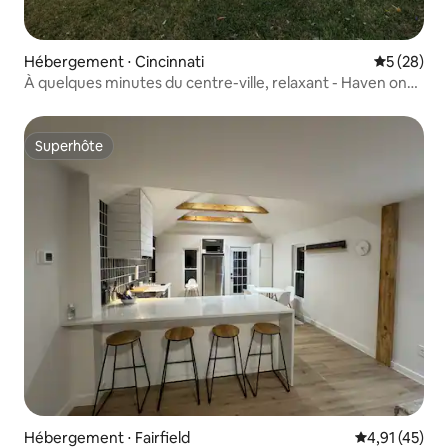
Hébergement ⋅ Cincinnati
Évaluation
5 (28)
À quelques minutes du centre-ville, relaxant - Haven on
Hammel
Superhôte
Superhôte
Hébergement ⋅ Fairfield
Évaluation mo
4,91 (45)