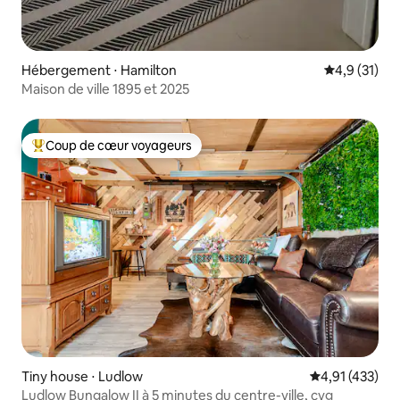
Hébergement ⋅ Hamilton
Évaluation m
4,9 (31)
Maison de ville 1895 et 2025
Coup de cœur voyageurs
Coups de cœur voyageurs les plus appréciés
Tiny house ⋅ Ludlow
Évaluation moy
4,91 (433)
Ludlow Bungalow II à 5 minutes du centre-ville, cvg