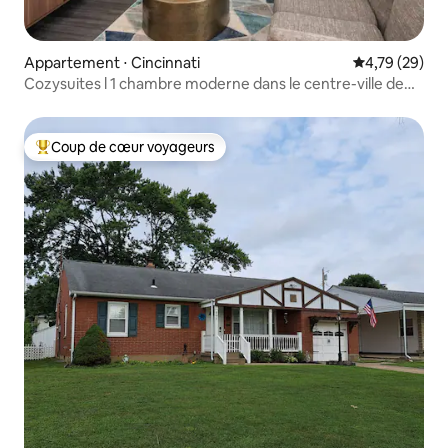
Appartement ⋅ Cincinnati
Évaluation mo
4,79 (29)
Cozysuites l 1 chambre moderne dans le centre-ville de
Cincinnati
Coup de cœur voyageurs
Coups de cœur voyageurs les plus appréciés