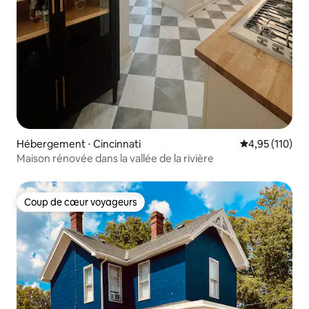
Hébergement ⋅ Cincinnati
Évaluation moy
4,95 (110)
Maison rénovée dans la vallée de la rivière
Coup de cœur voyageurs
Coup de cœur voyageurs