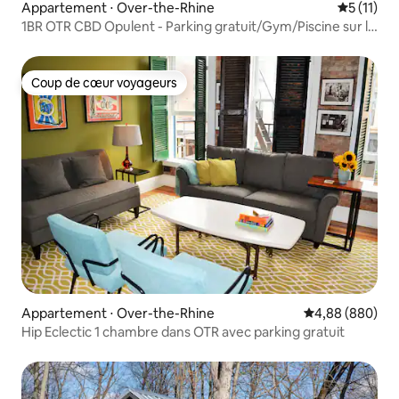
Appartement ⋅ Over-the-Rhine
Évaluatio
5 (11)
1BR OTR CBD Opulent - Parking gratuit/Gym/Piscine sur le
toit
Coup de cœur voyageurs
Coup de cœur voyageurs
Appartement ⋅ Over-the-Rhine
Évaluation moye
4,88 (880)
Hip Eclectic 1 chambre dans OTR avec parking gratuit