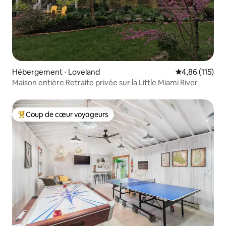
Hébergement ⋅ Loveland
Évaluation moy
4,86 (115)
Maison entière Retraite privée sur la Little Miami River
Coup de cœur voyageurs
Coups de cœur voyageurs les plus appréciés