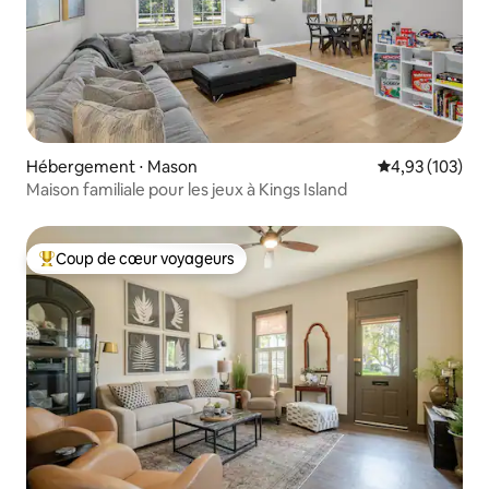
Hébergement ⋅ Mason
Évaluation moy
4,93 (103)
Maison familiale pour les jeux à Kings Island
Coup de cœur voyageurs
Coups de cœur voyageurs les plus appréciés