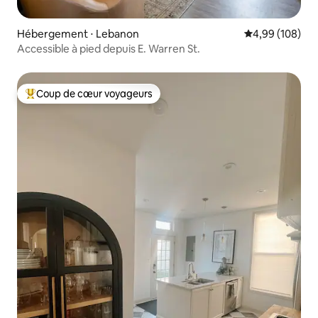
Hébergement ⋅ Lebanon
Évaluation moy
4,99 (108)
Accessible à pied depuis E. Warren St.
Coup de cœur voyageurs
Coups de cœur voyageurs les plus appréciés