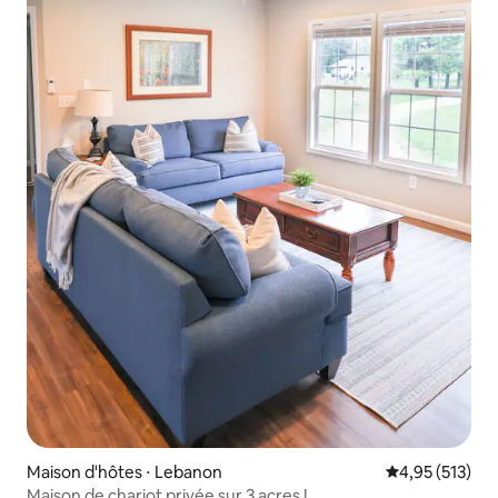
Maison d'hôtes ⋅ Lebanon
Évaluation moy
4,95 (513)
Maison de chariot privée sur 3 acres !