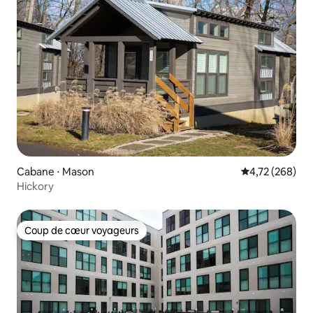
Cabane ⋅ Mason
Évaluation moy
4,72 (268)
Hickory
Coup de cœur voyageurs
Coup de cœur voyageurs