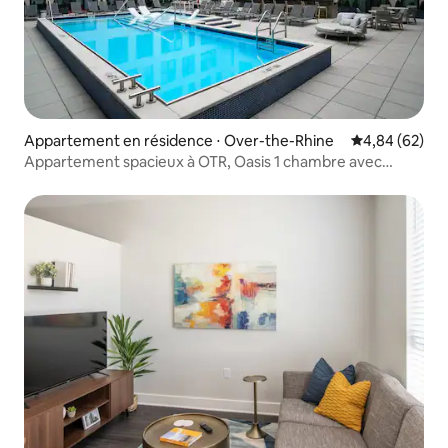
Appartement en résidence ⋅ Over-the-Rhine
Évaluation mo
4,84 (62)
Appartement spacieux à OTR, Oasis 1 chambre avec
parking | Salle de sport | Piscine