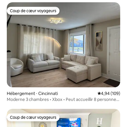
Coup de cœur voyageurs
Coup de cœur voyageurs
Hébergement ⋅ Cincinnati
Évaluation moy
4,94 (109)
Moderne 3 chambres • Xbox • Peut accueillir 8 personnes
• À 15 min de Downtown + UC
Coup de cœur voyageurs
Coup de cœur voyageurs