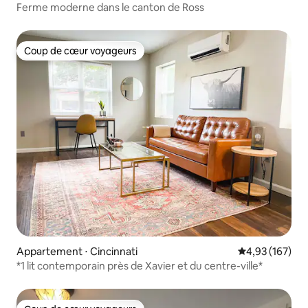
Ferme moderne dans le canton de Ross
Coup de cœur voyageurs
Coup de cœur voyageurs
Appartement ⋅ Cincinnati
Évaluation moy
4,93 (167)
*1 lit contemporain près de Xavier et du centre-ville*