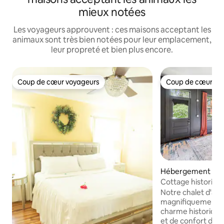
mieux notées
Les voyageurs approuvent : ces maisons acceptant les
animaux sont très bien notées pour leur emplacement,
leur propreté et bien plus encore.
Coup de cœur voyageurs
Coup de cœur vo
Coup de cœur voyageurs
Coup de cœur vo
Hébergement ⋅ C
Cottage historique
pas de la MainStra
Notre chalet d'av
magnifiquement re
charme historique
et de confort dou