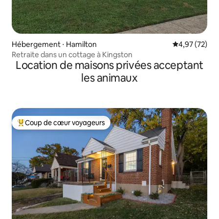
Hébergement ⋅ Hamilton
Évaluation mo
4,97 (72)
Retraite dans un cottage à Kingston
Location de maisons privées acceptant
les animaux
Coup de cœur voyageurs
Coups de cœur voyageurs les plus appréciés