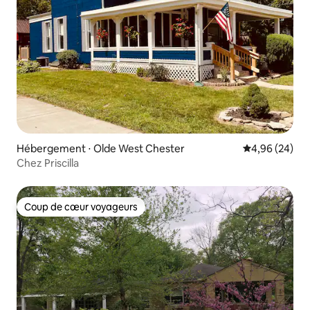
Hébergement ⋅ Olde West Chester
Évaluation mo
4,96 (24)
Chez Priscilla
Coup de cœur voyageurs
Coup de cœur voyageurs