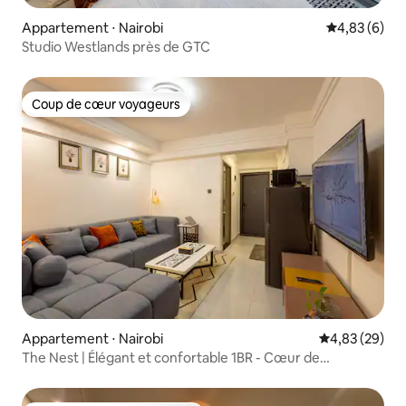
Appartement ⋅ Nairobi
Évaluation m
4,83 (6)
Studio Westlands près de GTC
Coup de cœur voyageurs
Coup de cœur voyageurs
Appartement ⋅ Nairobi
Évaluation mo
4,83 (29)
The Nest | Élégant et confortable 1BR - Cœur de
Westlands