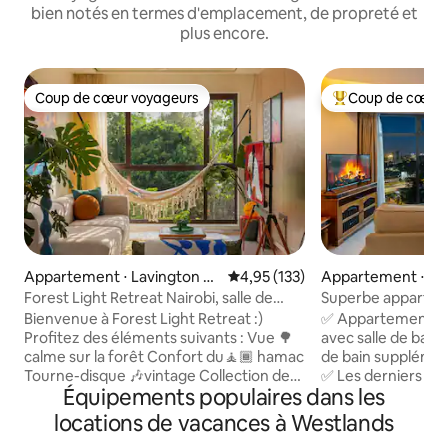
bien notés en termes d'emplacement, de propreté et
plus encore.
Coup de cœur voyageurs
Coup de cœur 
Coup de cœur voyageurs
Coups de cœur vo
Appartement ⋅ Lavington Es
Évaluation moyenne sur la base 
4,95 (133)
Appartement ⋅ Nai
tate
Forest Light Retreat Nairobi, salle de
Superbe apparte
sport, piscine
avec salle de bain 
Bienvenue à Forest Light Retreat :)
✅ Appartement de
supplémentaire, 
Profitez des éléments suivants : Vue 🌳
avec salle de bain 
calme sur la forêt Confort du🧘🏾 hamac
de bain supplément
Tourne-disque 🎶vintage Collection de💿
✅ Les derniers fi
Équipements populaires dans les
vinyles Salle de sport🏋🏾‍♀️ entièrement
sportifs en direct 
équipée Piscine 🏊🏼‍♀️ chauffée 🎱Tables
haut débit inclus 
locations de vacances à Westlands
de billard 🏓Tennis de table Espace de💼
7j/7 avec une réc