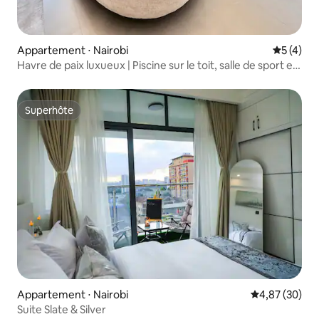
Appartement ⋅ Nairobi
Évaluatio
5 (4)
Havre de paix luxueux | Piscine sur le toit, salle de sport et
vue sur la ville
Superhôte
Superhôte
Appartement ⋅ Nairobi
Évaluation mo
4,87 (30)
Suite Slate & Silver