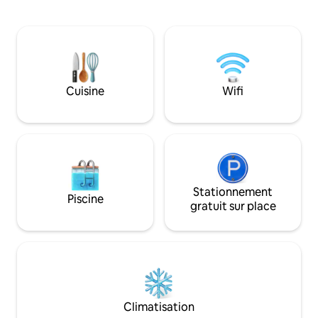
travail Un wifi🚀 rapide 🍿Netflix
personnel ✅ baies vitrées offrant une
Lumières d'🏮ambiance
vue imprenable sur
🅿️stationnement Cuisine 🍳
✅ Situé au centre, 
entièrement équipée Générateur de
de Westlands, à p
secours🔋 complet Service de🧹
restaurants raffin
nettoyage Arrivée 🔑autonome Et plus
principales attrac
encore. Une retraite tranquille du milieu
restaurants et de 
Cuisine
Wifi
du siècle conçue pour les amoureux de
Accès facile depui
verdure, les amateurs d'art et de
Piscine chauffée d
musique, les voyageurs d'affaires et les
et salle de sport 
couples à la recherche d'une escapade
(Remarque : ceci 
romantique. Réservez dès aujourd'hui
Stationnement
Piscine
gratuit sur place
Climatisation