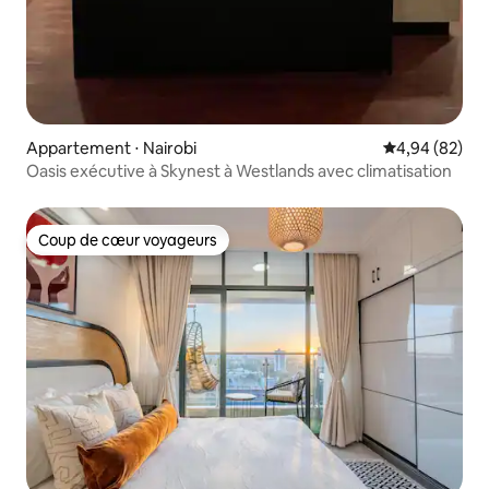
Appartement ⋅ Nairobi
Évaluation mo
4,94 (82)
Oasis exécutive à Skynest à Westlands avec climatisation
Coup de cœur voyageurs
Coup de cœur voyageurs