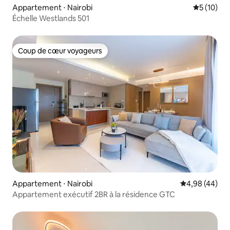
Appartement ⋅ Nairobi
Évaluation
5 (10)
Échelle Westlands 501
Coup de cœur voyageurs
Coup de cœur voyageurs
Appartement ⋅ Nairobi
Évaluation mo
4,98 (44)
Appartement exécutif 2BR à la résidence GTC