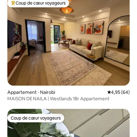
Coup de cœur voyageurs
Coups de cœur voyageurs les plus appréciés
Appartement ⋅ Nairobi
Évaluation mo
4,95 (64)
MAISON DE NAILA | Westlands 1Br Appartement
Coup de cœur voyageurs
Coup de cœur voyageurs