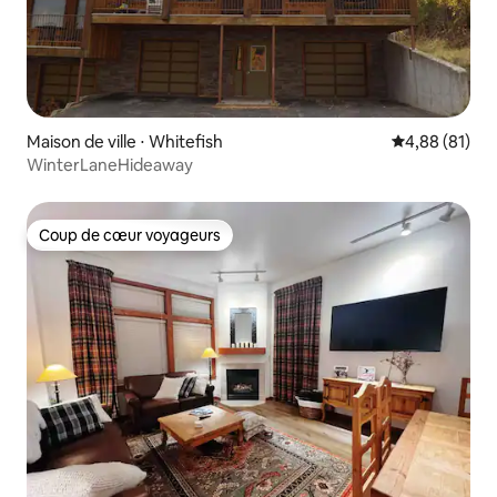
Maison de ville ⋅ Whitefish
Évaluation mo
4,88 (81)
WinterLaneHideaway
Coup de cœur voyageurs
Coup de cœur voyageurs