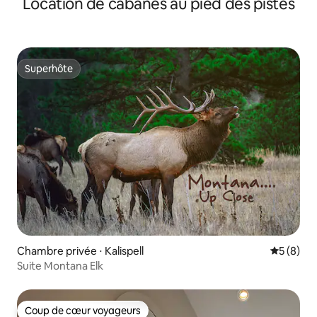
Location de cabanes au pied des pistes
Superhôte
Superhôte
Chambre privée ⋅ Kalispell
Évaluatio
5 (8)
Suite Montana Elk
Coup de cœur voyageurs
Coup de cœur voyageurs