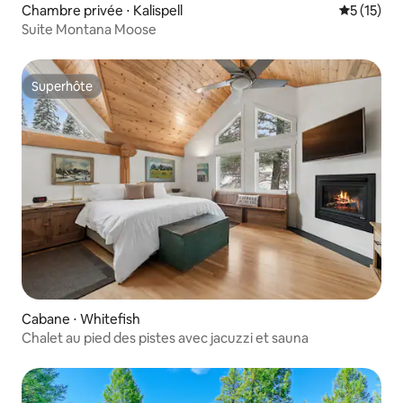
Chambre privée ⋅ Kalispell
Évaluation
5 (15)
Suite Montana Moose
Superhôte
Superhôte
Cabane ⋅ Whitefish
Chalet au pied des pistes avec jacuzzi et sauna