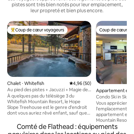
pistes sont très bien notés pour leur emplacement,
leur propreté et bien plus encore.
Coup de cœur voyageurs
Coup de cœur vo
Coups de cœur voyageurs les plus appréciés
Coup de cœur vo
Chalet ⋅ Whitefish
Évaluation moyenne sur la base
4,96 (50)
Au pied des pistes + Jacuzzi + Magie de
Appartement en r
la cabane dans les arbres + PS5
À quelques pas du télésiège 3 du
⋅ Whitefish
Condo Ski in Ski O
Whitefish Mountain Resort, le Hope
Vous apprécierez 
Slope Treehouse est le genre d'endroit
l'emplacement de
dont vous auriez rêvé enfant, sauf que
appartement en ré
quelqu'un l'a réellement construit.
Mountain Resort. 
Architecture incurvée. Troncs d'arbres.
Comté de Flathead : équipements
rénové est à quelq
Des murs de fenêtres. Des peintures
et 2, cet apparte