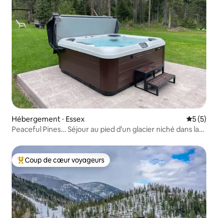
Hébergement ⋅ Essex
Évaluatio
5 (5)
Peaceful Pines… Séjour au pied d'un glacier niché dans la
forêt
Coup de cœur voyageurs
Coups de cœur voyageurs les plus appréciés