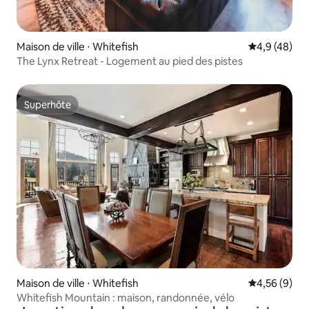
Maison de ville ⋅ Whitefish
Évaluation m
4,9 (48)
The Lynx Retreat - Logement au pied des pistes
Superhôte
Superhôte
Maison de ville ⋅ Whitefish
Évaluation m
4,56 (9)
Whitefish Mountain : maison, randonnée, vélo