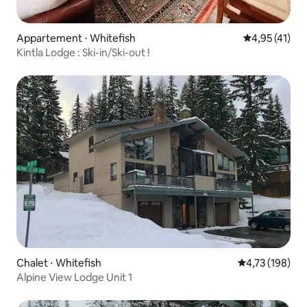
Appartement ⋅ Whitefish
Évaluation mo
4,95 (41)
Kintla Lodge : Ski-in/Ski-out !
Chalet ⋅ Whitefish
Évaluation moy
4,73 (198)
Alpine View Lodge Unit 1