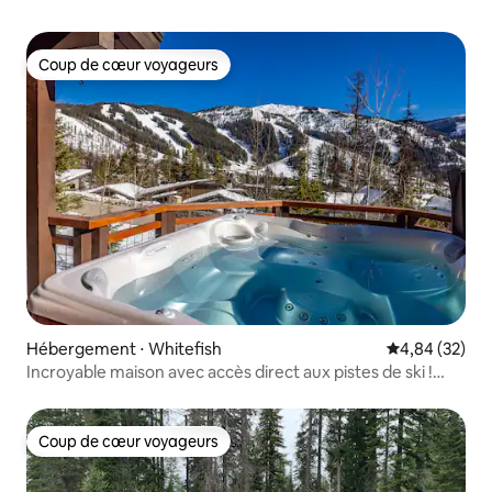
Coup de cœur voyageurs
Coup de cœur voyageurs
Hébergement ⋅ Whitefish
Évaluation mo
4,84 (32)
Incroyable maison avec accès direct aux pistes de ski !
Vue imprenable !
Coup de cœur voyageurs
Coup de cœur voyageurs