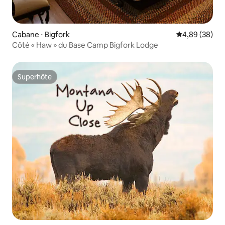
Cabane ⋅ Bigfork
Évaluation mo
4,89 (38)
Côté « Haw » du Base Camp Bigfork Lodge
Superhôte
Superhôte