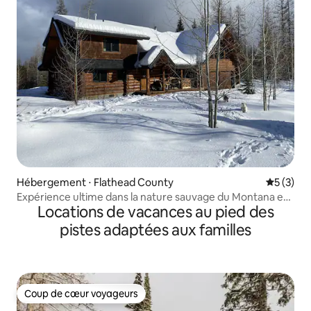
Hébergement ⋅ Flathead County
Évaluatio
5 (3)
Expérience ultime dans la nature sauvage du Montana et
Locations de vacances au pied des
confort
pistes adaptées aux familles
Coup de cœur voyageurs
Coup de cœur voyageurs