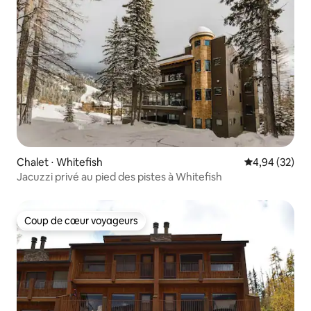
Chalet ⋅ Whitefish
Évaluation mo
4,94 (32)
Jacuzzi privé au pied des pistes à Whitefish
Coup de cœur voyageurs
Coup de cœur voyageurs