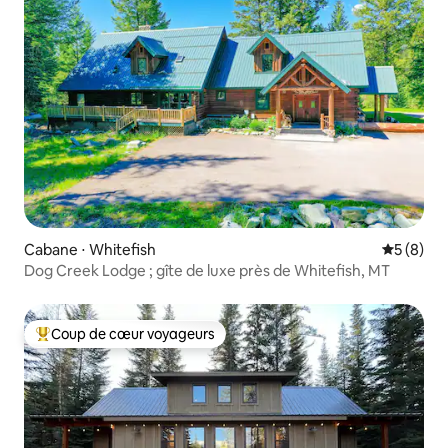
Cabane ⋅ Whitefish
Évaluatio
5 (8)
Dog Creek Lodge ; gîte de luxe près de Whitefish, MT
Coup de cœur voyageurs
Coups de cœur voyageurs les plus appréciés