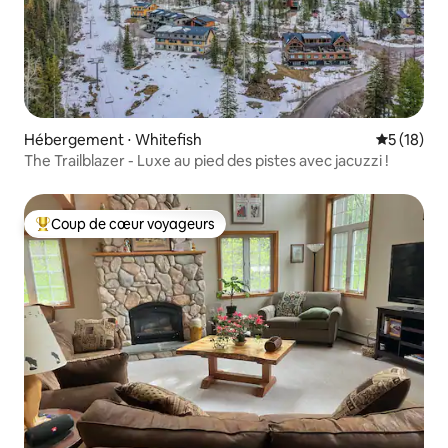
Hébergement ⋅ Whitefish
Évaluation
5 (18)
The Trailblazer - Luxe au pied des pistes avec jacuzzi !
Coup de cœur voyageurs
Coups de cœur voyageurs les plus appréciés