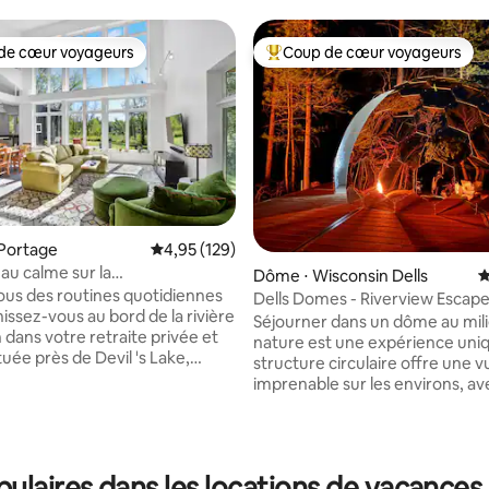
de cœur voyageurs
Coup de cœur voyageurs
 cœur voyageurs les plus appréciés
Coups de cœur voyageurs les p
 Portage
Évaluation moyenne sur la base de 129 comme
4,95 (129)
au calme sur la
Dôme ⋅ Wisconsin Dells
É
sconsin avec jacuzzi, près d'un
us des routines quotidiennes
Dells Domes - Riverview Escap
hissez-vous au bord de la rivière
Séjourner dans un dôme au mili
 dans votre retraite privée et
nature est une expérience uniq
 sur la base de 55 commentaires : 5 sur 5
ituée près de Devil 's Lake,
structure circulaire offre une v
i & Devil' s Head Ski/Golf
imprenable sur les environs, av
WI Dells. Parfait pour les
sons paisibles de feuilles bruiss
vec 9 lits, jacuzzi pour 8
oiseaux qui chantent et une rivi
, 6 kayaks (de mai à octobre),
coule en contrebas. Le dôme
, baby-foot, fléchettes et jeux
confortable dispose d'un lit que
laires dans les locations de vacances 
air. Le design moderne et
de tables de chevet, d'un coin s