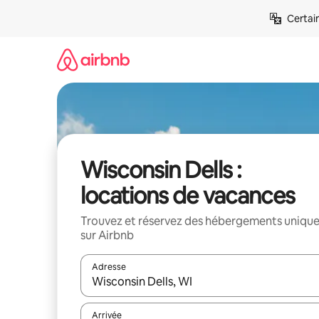
Aller
Certai
directement
au
contenu
Wisconsin Dells :
locations de vacances
Trouvez et réservez des hébergements uniqu
sur Airbnb
Adresse
Lorsque les résultats s'affichent, utilisez les flèc
Arrivée