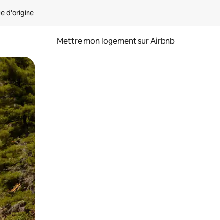
ue d'origine
Mettre mon logement sur Airbnb
sant glisser.