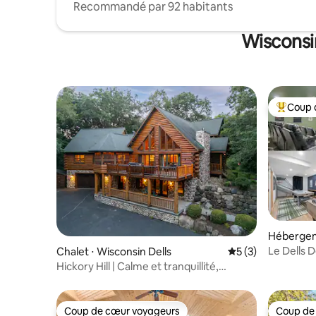
Recommandé par 92 habitants
Wisconsin
Coup 
Coups de
Hébergem
ells
Le Dells D
Chalet ⋅ Wisconsin Dells
Évaluation moyenn
5 (3)
- Salle de 
Hickory Hill | Calme et tranquillité,
brasero, 5 acres
Coup de cœur voyageurs
Coup de