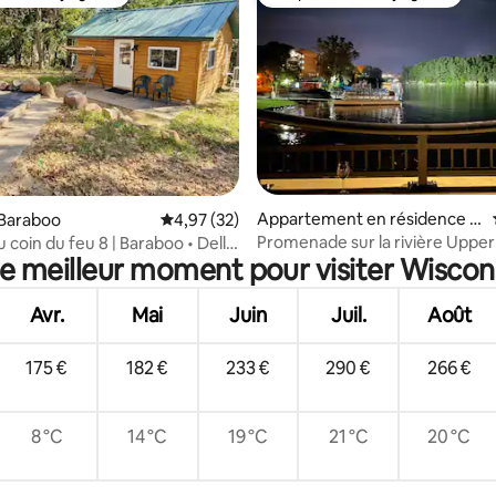
 cœur voyageurs
Coup de cœur voyageurs
r la base de 27 commentaires : 4,93 sur 5
Appartement en résidence ⋅
 Baraboo
Évaluation moyenne sur la base de 32 comme
4,97 (32)
Wisconsin Dells
Promenade sur la rivière Upper 
 coin du feu 8 | Baraboo • Dells
le meilleur moment pour visiter Wiscons
chambre]
nimaux acceptés
Avr.
Mai
Juin
Juil.
Août
175 €
182 €
233 €
290 €
266 €
8 °C
14 °C
19 °C
21 °C
20 °C