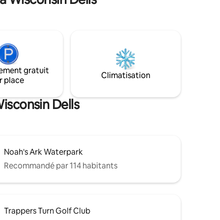
entendre, que vous soyez assis à
etière K-
l'intérieur ou à l'extérieur. À quelques
de la
minutes de Devils Lake, Devils Head,
lé et les
Durwards Glen, des sentiers de l'âge de
. En vous
glace, des vignobles et à seulement
aîchi, et
25 minutes des Dells, mais vous ne
ouper le
voudrez probablement aller nulle part !
 durable.
ement gratuit
Climatisation
r place
isconsin Dells
Noah's Ark Waterpark
Recommandé par 114 habitants
Trappers Turn Golf Club