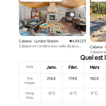
Coup de cœur voyageurs
Coup de
Cabane ⋅ Lyndon Station
Évaluation moyenne su
4,93 (27)
Cabane en rondins avec salle de jeux
Cabane ⋅
près de Dells et jacuzzi
Cabane au
Quel est 
Cabin | A
Mois
Janv.
Févr.
Mars
216 €
179 €
192 €
Prix
moyen
-9 °C
-6 °C
0 °C
Temp.
moy.