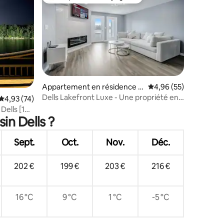
Coups de cœur voyageurs les plus appréciés
Appartement en résidence ⋅
Évaluation moyenne su
4,96 (55)
Wisconsin Dells
Dells Lakefront Luxe - Une propriété en
Évaluation moyenne sur la base de 74 commentaires : 4,93 sur 5
4,93 (74)
ntaires : 4,97 sur 5
bord de mer
Dells [1
in Dells ?
Sept.
Oct.
Nov.
Déc.
202 €
199 €
203 €
216 €
16 °C
9 °C
1 °C
-5 °C