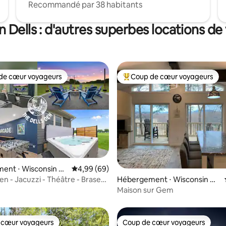
Recommandé par 38 habitants
 Dells : d'autres superbes locations d
de cœur voyageurs
Coup de cœur voyageurs
 cœur voyageurs les plus appréciés
Coups de cœur voyageurs les p
ent ⋅ Wisconsin D
Évaluation moyenne sur la base de 69 commen
4,99 (69)
en - Jacuzzi - Théâtre - Brasero
Hébergement ⋅ Wisconsin De
e sur la base de 3 commentaires : 5 sur 5
jeux !
lls
Maison sur Gem
 cœur voyageurs
Coup de cœur voyageurs