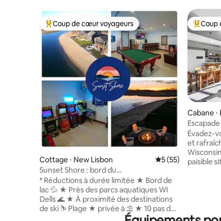
Coup de cœur voyageurs
Coup 
Coups de cœur voyageurs les plus appréciés
Coups de
Cabane ⋅
Escapade 
rivière Wi
Évadez-vo
golf
et rafraîc
Wisconsin
Cottage ⋅ New Lisbon
Évaluation moyenne
5 (55)
paisible s
Sunset Shore : bord du
Cascade Sk
lac/plage/arcade/jacuzzi/massage
* Réductions à durée limitée ★ Bord de
Resorts & 
lac 💦 ★ Près des parcs aquatiques WI
familles a
Dells 🌊 ★ À proximité des destinations
personnes
de ski ⛷ Plage ★ privée à ⛱️ ★ 10 pas de
ping-pong
Équipements popu
la plage ★ Garage Hangout :
de plein 