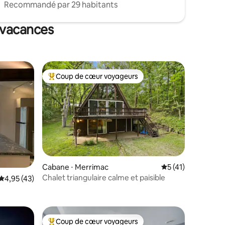
Recommandé par 29 habitants
e vacances
Coup de cœur voyageurs
lus appréciés
Coups de cœur voyageurs les plus appréciés
Cabane ⋅ Merrimac
Évaluation moyenne
5 (41)
taires : 4,99 sur 5
Chalet triangulaire calme et paisible
Évaluation moyenne sur la base de 43 commentaires : 4,95 sur 5
4,95 (43)
Coup de cœur voyageurs