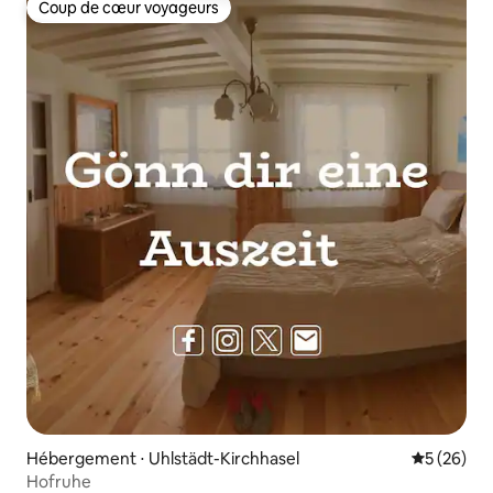
Coup de cœur voyageurs
Coup de cœur voyageurs
Hébergement ⋅ Uhlstädt-Kirchhasel
Évaluation
5 (26)
Hofruhe