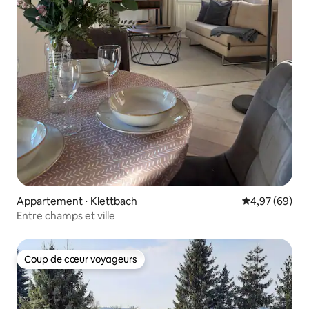
Appartement ⋅ Klettbach
Évaluation mo
4,97 (69)
Entre champs et ville
Coup de cœur voyageurs
Coup de cœur voyageurs