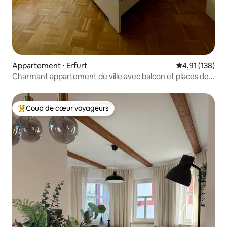
Appartement ⋅ Erfurt
Évaluation moy
4,91 (138)
Charmant appartement de ville avec balcon et places de
parking
Coup de cœur voyageurs
Coups de cœur voyageurs les plus appréciés