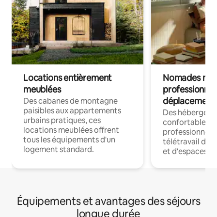
Locations entièrement
Nomades num
meublées
professionnel
déplacement
Des cabanes de montagne
paisibles aux appartements
Des hébergem
urbains pratiques, ces
confortables p
locations meublées offrent
professionnels
tous les équipements d'un
télétravail dis
logement standard.
et d'espaces de
Équipements et avantages des séjours
longue durée