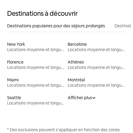
Destinations à découvrir
Destinations populaires pour des séjours prolongés
Destinati
New York
Barcelone
Locations moyenne et longue durée
Locations moyenne et longue durée
Florence
Athènes
Locations moyenne et longue durée
Locations moyenne et longue durée
Miami
Montréal
Locations moyenne et longue durée
Locations moyenne et longue durée
Seattle
Afficher plus
Locations moyenne et longue durée
* Des exclusions peuvent s'appliquer en fonction des zones