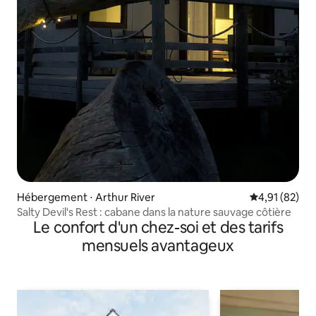
Hébergement ⋅ Arthur River
Évaluation mo
4,91 (82)
Salty Devil's Rest : cabane dans la nature sauvage côtière
Le confort d'un chez-soi et des tarifs
mensuels avantageux