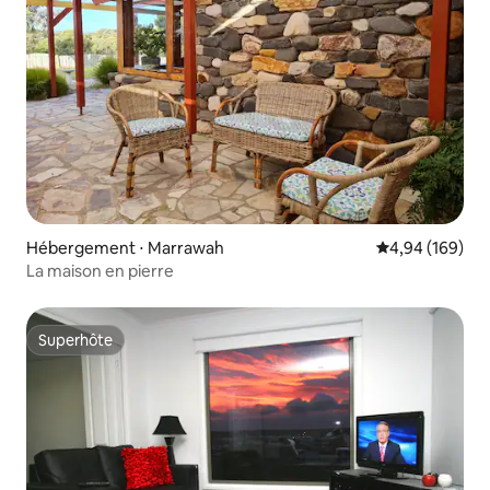
Hébergement ⋅ Marrawah
Évaluation moy
4,94 (169)
La maison en pierre
Superhôte
Superhôte