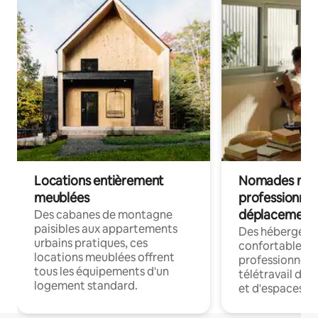
Locations entièrement
Nomades num
meublées
professionnel
déplacement
Des cabanes de montagne
paisibles aux appartements
Des hébergem
urbains pratiques, ces
confortables p
locations meublées offrent
professionnels
tous les équipements d'un
télétravail dis
logement standard.
et d'espaces de