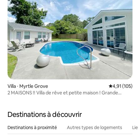
Villa ⋅ Myrtle Grove
Évaluation moy
4,91 (105)
2 MAISONS !! Villa de rêve et petite maison ! Grande
piscine !
Destinations à découvrir
Destinations à proximité
Autres types de logements
Lie