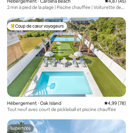
Hébergement ⋅ Carolina Beach
Évaluation mo
4,87 (45)
2 min à pied de la plage | Piscine chauffée | Voiturette de
golf
Coup de cœur voyageurs
Coups de cœur voyageurs les plus appréciés
Hébergement ⋅ Oak Island
Évaluation mo
4,99 (78)
Tout neuf avec court de pickleball et piscine chauffée
Superhôte
Superhôte