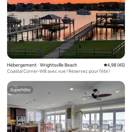
Hébergement ⋅ Wrightsville Beach
Évaluation mo
4,98 (45)
Coastal Corner-WB avec vue ! Réservez pour l'été !
Superhôte
Superhôte