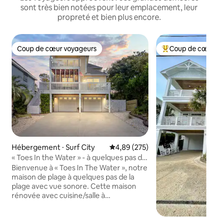
sont très bien notées pour leur emplacement, leur
propreté et bien plus encore.
Coup de cœur voyageurs
Coup de cœur 
Coup de cœur voyageurs
Coups de cœur vo
Hébergement ⋅ Surf City
Évaluation moyenne sur la base 
4,89 (275)
« Toes In the Water » - à quelques pas de
la plage avec jacuzzi !
Bienvenue à « Toes In The Water », notre
maison de plage à quelques pas de la
plage avec vue sonore. Cette maison
rénovée avec cuisine/salle à
manger/salon ouverte dispose de 4
chambres, 2 salles de bain et une salle de