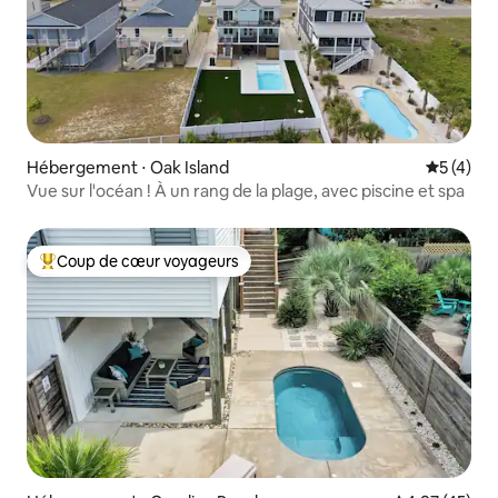
Hébergement ⋅ Oak Island
Évaluatio
5 (4)
Vue sur l'océan ! À un rang de la plage, avec piscine et spa
Coup de cœur voyageurs
Coups de cœur voyageurs les plus appréciés