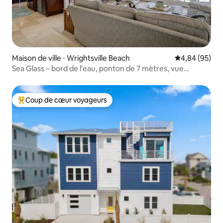
Maison de ville ⋅ Wrightsville Beach
Évaluation mo
4,84 (95)
Sea Glass – bord de l'eau, ponton de 7 mètres, vue
incroyable
Coup de cœur voyageurs
Coups de cœur voyageurs les plus appréciés