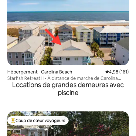
Hébergement ⋅ Carolina Beach
Évaluation moy
4,98 (161)
Starfish Retreat II - À distance de marche de Carolina
Locations de grandes demeures avec
Beach
piscine
Coup de cœur voyageurs
Coups de cœur voyageurs les plus appréciés