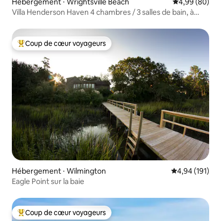
Hébergement ⋅ Wrightsville Beach
Évaluation mo
4,99 (80)
Villa Henderson Haven 4 chambres / 3 salles de bain, à
quelques pas de la plage
Coup de cœur voyageurs
Coups de cœur voyageurs les plus appréciés
Hébergement ⋅ Wilmington
Évaluation moy
4,94 (191)
Eagle Point sur la baie
Coup de cœur voyageurs
Coups de cœur voyageurs les plus appréciés