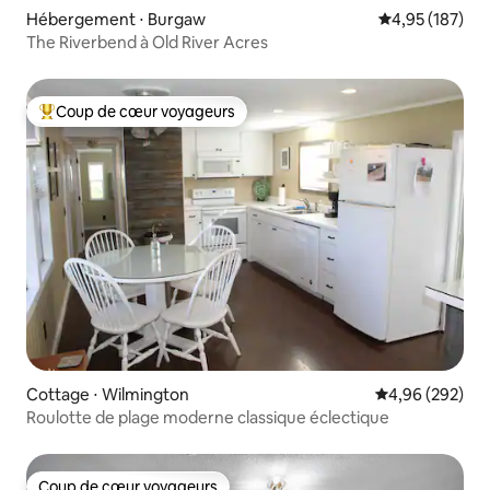
Hébergement ⋅ Burgaw
Évaluation moy
4,95 (187)
The Riverbend à Old River Acres
Coup de cœur voyageurs
Coups de cœur voyageurs les plus appréciés
Cottage ⋅ Wilmington
Évaluation moy
4,96 (292)
Roulotte de plage moderne classique éclectique
Coup de cœur voyageurs