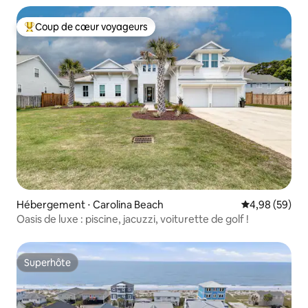
Coup de cœur voyageurs
Coups de cœur voyageurs les plus appréciés
Hébergement ⋅ Carolina Beach
Évaluation mo
4,98 (59)
Oasis de luxe : piscine, jacuzzi, voiturette de golf !
Superhôte
Superhôte