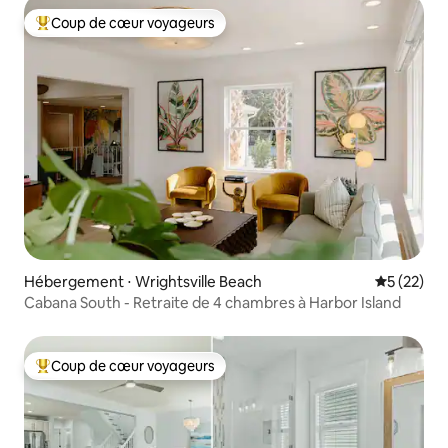
Coup de cœur voyageurs
Coups de cœur voyageurs les plus appréciés
Hébergement ⋅ Wrightsville Beach
Évaluation
5 (22)
Cabana South - Retraite de 4 chambres à Harbor Island
Coup de cœur voyageurs
Coups de cœur voyageurs les plus appréciés