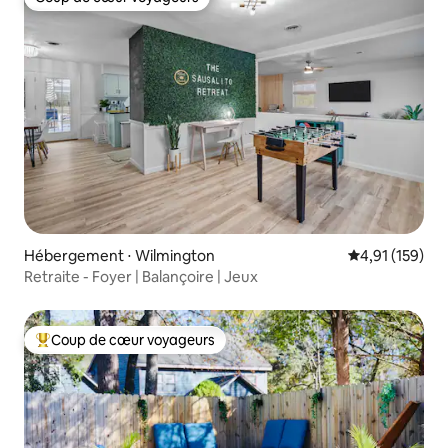
Coup de cœur voyageurs
Hébergement ⋅ Wilmington
Évaluation moy
4,91 (159)
Retraite - Foyer | Balançoire | Jeux
Coup de cœur voyageurs
Coups de cœur voyageurs les plus appréciés