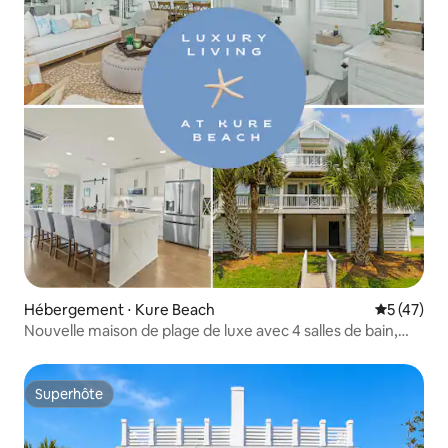
Hébergement ⋅ Kure Beach
Évaluation
5 (47)
Nouvelle maison de plage de luxe avec 4 salles de bain,
vue sur l'océan et salle de jeux
Superhôte
Superhôte