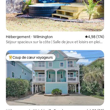
Hébergement ⋅ Wilmington
Évaluation moy
4,98 (174)
Séjour spacieux sur la côte | Salle de jeux et loisirs en plein
air
Coup de cœur voyageurs
Coups de cœur voyageurs les plus appréciés