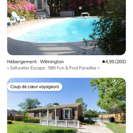
Hébergement ⋅ Wilmington
Évaluation moy
4,95 (200)
« Saltwater Escape : 5BR Fun & Pool Paradise »
Coup de cœur voyageurs
Coup de cœur voyageurs