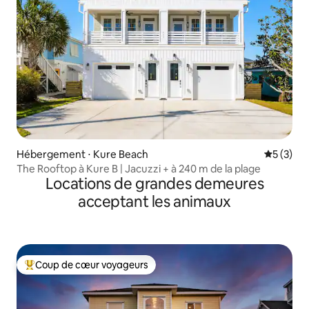
Hébergement ⋅ Kure Beach
Évaluatio
5 (3)
The Rooftop à Kure B | Jacuzzi + à 240 m de la plage
Locations de grandes demeures
acceptant les animaux
Coup de cœur voyageurs
Coups de cœur voyageurs les plus appréciés