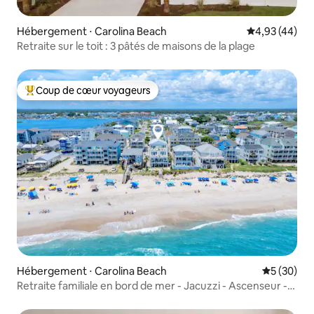
Hébergement ⋅ Carolina Beach
Évaluation mo
4,93 (44)
Retraite sur le toit : 3 pâtés de maisons de la plage
Coup de cœur voyageurs
Coups de cœur voyageurs les plus appréciés
Hébergement ⋅ Carolina Beach
Évaluation
5 (30)
Retraite familiale en bord de mer - Jacuzzi - Ascenseur -
Jeux