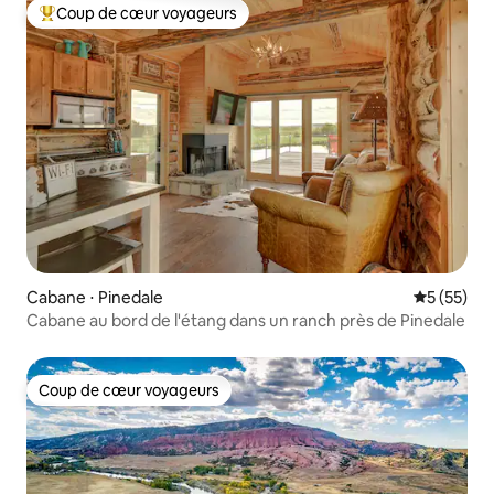
Coup de cœur voyageurs
Coups de cœur voyageurs les plus appréciés
Cabane ⋅ Pinedale
Évaluation
5 (55)
Cabane au bord de l'étang dans un ranch près de Pinedale
Coup de cœur voyageurs
Coup de cœur voyageurs