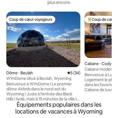
plus encore.
Coup de cœur voyageurs
Coup de cœur 
Coup de cœur voyageurs
Coups de cœur vo
Cabane ⋅ Cody
Cabane moderne d
Dôme ⋅ Beulah
Évaluation moyenne sur la b
5 (34)
montagnes près d
Bienvenue à Luxu
WYnDome situé à Beulah, Wyoming
Logement le plus 
Bienvenue à WYnDome ! Le premier
dans les favoris 
dôme Airbnb dans le nord-est du
Cabane de luxe co
Wyoming ! Juste à l'entrée des Black
5 acres. À seuleme
Hills ! Isolé, mais à 15 minutes de la ville la
porte est de Yello
Équipements populaires dans les
plus proche de Spearfish, SD.
Bill Scenic Byway !
L'ensemble du logement est équipé du
la montagne, de ba
locations de vacances à Wyoming
chauffage/de la climatisation, d'un mini-
grande cheminée e