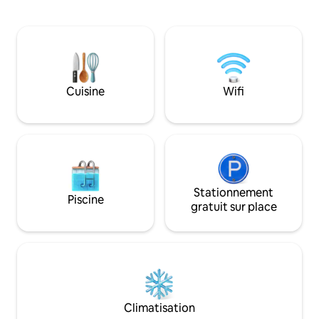
réfrigérateur, d'une télévision, d'une
enveloppées de cuir
salle de bains complète, d'un four à
et d'une incroyabl
micro-ondes, d'une machine à café
étoiles. Du lever a
chaud et glacé Keurig, de bouteilles
porche offre une 
d'eau fournies, d'équipements hôteliers,
souffle, et peut-
etc. (Les nuits où le Buffalo Jump est
observations d'an
ouvert, vous recevez également un
East Gate ouvre le 2
Cuisine
Wifi
coupon pour y manger. Nous avons
conception de la 
également des mini-vaches des
par le droit d'auteu
Highlands et des chèvres naines
nigérianes qui se promènent sur la
propriété !
Stationnement
Piscine
gratuit sur place
Climatisation