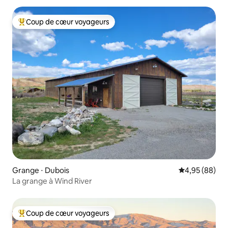
Coup de cœur voyageurs
Coups de cœur voyageurs les plus appréciés
Grange ⋅ Dubois
Évaluation mo
4,95 (88)
La grange à Wind River
Coup de cœur voyageurs
Coups de cœur voyageurs les plus appréciés