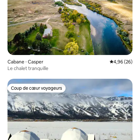
Cabane ⋅ Casper
Évaluation mo
4,96 (26)
Le chalet tranquille
Coup de cœur voyageurs
Coup de cœur voyageurs