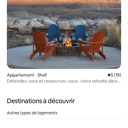
Appartement ⋅ Shell
Évaluation
5 (19)
Détendez-vous et ressourcez-vous : votre retraite dans
le désert du Wyoming
Destinations à découvrir
Autres types de logements