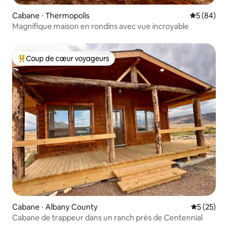
Cabane ⋅ Thermopolis
Évaluation
5 (84)
Magnifique maison en rondins avec vue incroyable
Coup de cœur voyageurs
Coups de cœur voyageurs les plus appréciés
Cabane ⋅ Albany County
Évaluation
5 (25)
Cabane de trappeur dans un ranch près de Centennial