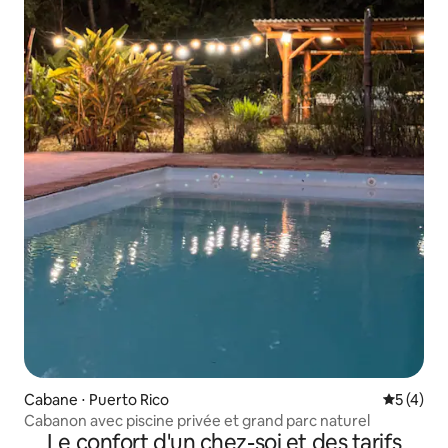
Cabane ⋅ Puerto Rico
Évaluatio
5 (4)
Cabanon avec piscine privée et grand parc naturel
Le confort d'un chez-soi et des tarifs