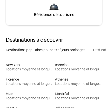
Résidence de tourisme
Destinations à découvrir
Destinations populaires pour des séjours prolongés
Destinati
New York
Barcelone
Locations moyenne et longue durée
Locations moyenne et longue durée
Florence
Athènes
Locations moyenne et longue durée
Locations moyenne et longue durée
Miami
Montréal
Locations moyenne et longue durée
Locations moyenne et longue durée