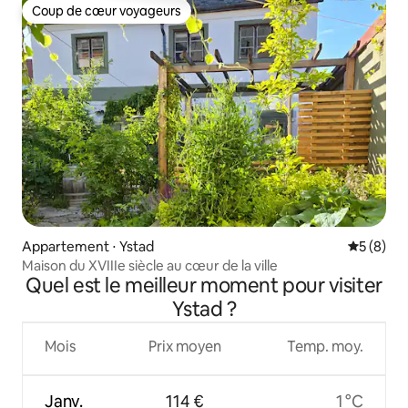
Coup de cœur voyageurs
Coup de cœur voyageurs
Appartement ⋅ Ystad
Évaluatio
5 (8)
Maison du XVIIIe siècle au cœur de la ville
Quel est le meilleur moment pour visiter
Ystad ?
Mois
Prix moyen
Temp. moy.
Janv.
114 €
1 °C