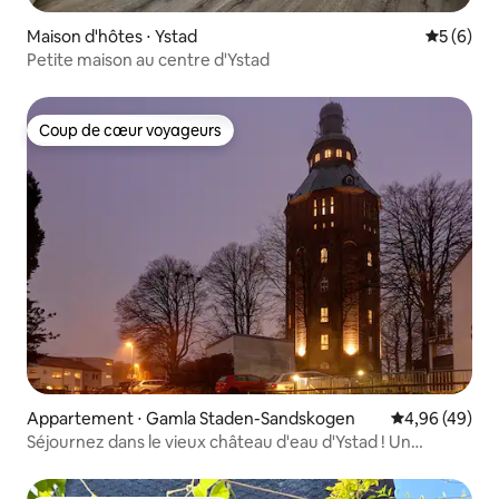
Maison d'hôtes ⋅ Ystad
Évaluatio
5 (6)
Petite maison au centre d'Ystad
Coup de cœur voyageurs
Coup de cœur voyageurs
Appartement ⋅ Gamla Staden-Sandskogen
Évaluation mo
4,96 (49)
Séjournez dans le vieux château d'eau d'Ystad ! Un
souvenir pour la vie.