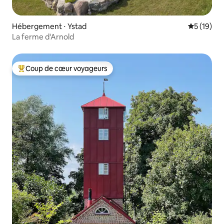
Hébergement ⋅ Ystad
Évaluation
5 (19)
La ferme d'Arnold
Coup de cœur voyageurs
Coups de cœur voyageurs les plus appréciés