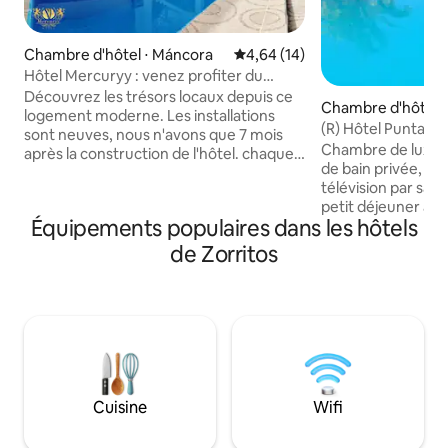
Chambre d'hôtel ⋅ Máncora
Évaluation moyenne sur la base
4,64 (14)
Hôtel Mercuryy : venez profiter du
meilleur de la mer
Découvrez les trésors locaux depuis ce
Chambre d'hôtel 
logement moderne. Les installations
(R) Hôtel Punta del
sont neuves, nous n'avons que 7 mois
Mancora
Chambre de luxe ave
après la construction de l'hôtel. chaque
de bain privée, mi
chambre dispose de sa propre salle de
télévision par satel
bain privée avec une télévision de 45
petit déjeuner américai
pouces matelas neufs et confortables.
Équipements populaires dans les hôtels
de Máncora, dans 
Les chambres sont spacieuses et
Pérou, a quelque 
disposent de tout ce dont les clients ont
de Zorritos
Ce n'est pas un secr
besoin de la climatisation, de
toute l'année ave
ventilateurs , de clasets. nous avons un
presque parfaites. Ajoutez à cela l
personnel qualifié. propreté cuisine
charme amical du 
contact direct avec le client. nous avons
c'est pourquoi nou
une terrasse avec vue sur la mer🌊.
Mar « El Verano N
parking privé
Summer Never Ends)….. Déte
et profitez de nos 
Cuisine
Wifi