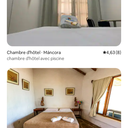
Chambre d'hôtel ⋅ Máncora
Évaluation m
4,63 (8)
chambre d'hôtel avec piscine