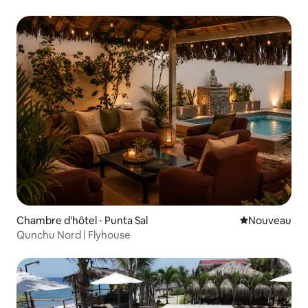
Chambre d'hôtel ⋅ Punta Sal
Nouvel hébe
Nouveau
Qunchu Nord | Flyhouse