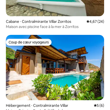
Cabane ⋅ Contralmirante Villar Zorritos
Évaluation mo
4,67 (24)
Maison avec piscine face à la mer à Zorritos
Coup de cœur voyageurs
Coup de cœur voyageurs
Hébergement ⋅ Contralmirante Villar
Évaluatio
5 (6)