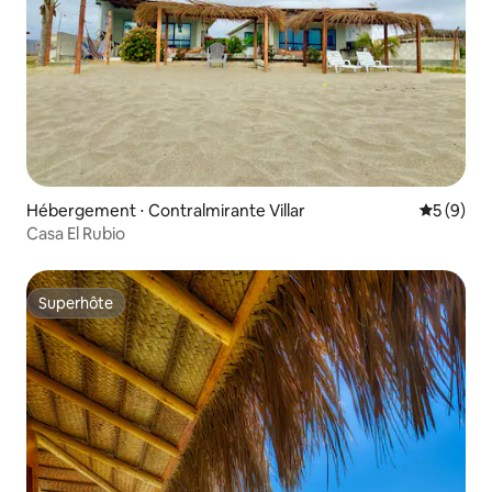
Hébergement ⋅ Contralmirante Villar
Évaluatio
5 (9)
Casa El Rubio
Superhôte
Superhôte