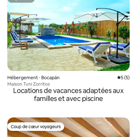
Superhôte
Hébergement ⋅ Bocapán
Évaluatio
5 (5)
Maison Tuni Zorritos
Locations de vacances adaptées aux
familles et avec piscine
Coup de cœur voyageurs
Coup de cœur voyageurs