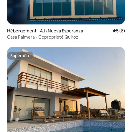
Hébergement ⋅ A.h Nueva Esperanza
Évaluatio
5 (6)
Casa Palmera - Copropriété Quiroz
Superhôte
Superhôte