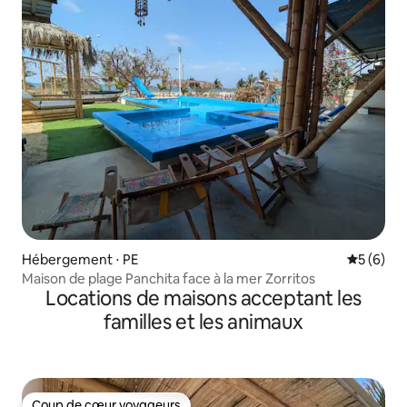
Hébergement ⋅ PE
Évaluatio
5 (6)
Maison de plage Panchita face à la mer Zorritos
Locations de maisons acceptant les
familles et les animaux
Coup de cœur voyageurs