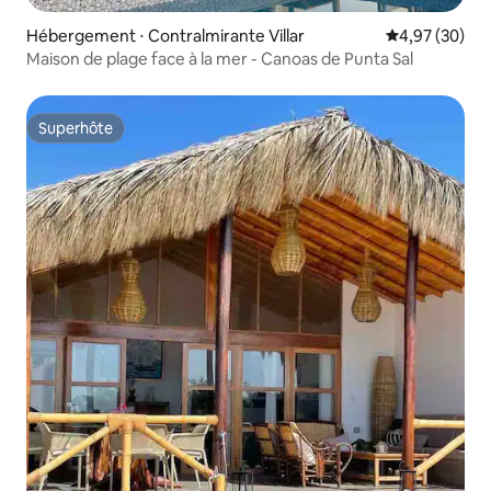
Hébergement ⋅ Contralmirante Villar
Évaluation mo
4,97 (30)
Maison de plage face à la mer - Canoas de Punta Sal
Superhôte
Superhôte