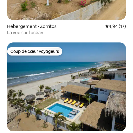
Hébergement ⋅ Zorritos
Évaluation mo
4,94 (17)
La vue sur l'océan
Coup de cœur voyageurs
Coup de cœur voyageurs