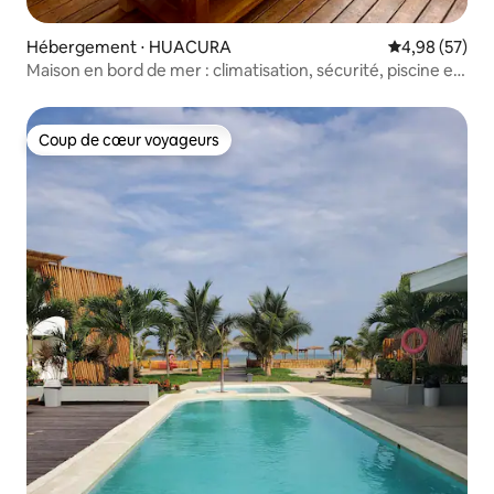
Hébergement ⋅ HUACURA
Évaluation mo
4,98 (57)
Maison en bord de mer : climatisation, sécurité, piscine et
plus
Coup de cœur voyageurs
Coup de cœur voyageurs