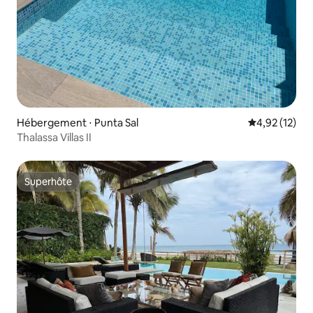
Hébergement ⋅ Punta Sal
Évaluation mo
4,92 (12)
Thalassa Villas II
Superhôte
Superhôte