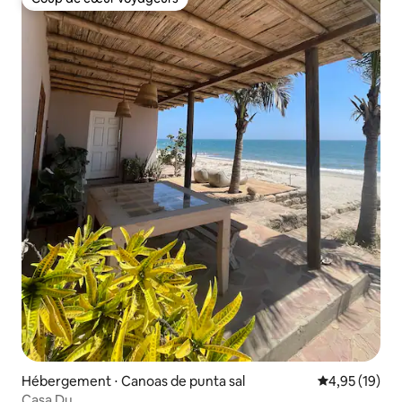
Coup de cœur voyageurs
Hébergement ⋅ Canoas de punta sal
Évaluation mo
4,95 (19)
Casa Du