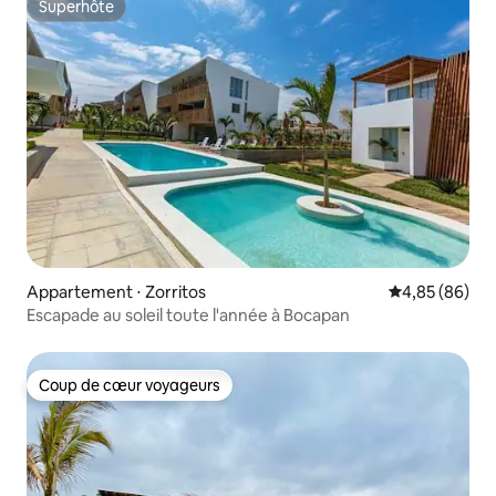
Superhôte
Superhôte
Appartement ⋅ Zorritos
Évaluation mo
4,85 (86)
Escapade au soleil toute l'année à Bocapan
Coup de cœur voyageurs
Coup de cœur voyageurs