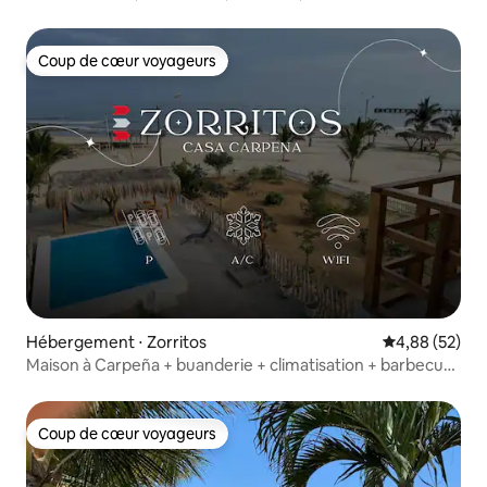
Coup de cœur voyageurs
Coup de cœur voyageurs
Hébergement ⋅ Zorritos
Évaluation mo
4,88 (52)
Maison à Carpeña + buanderie + climatisation + barbecue
+ piscine + vue sur la mer à Zorrito
Coup de cœur voyageurs
Coup de cœur voyageurs