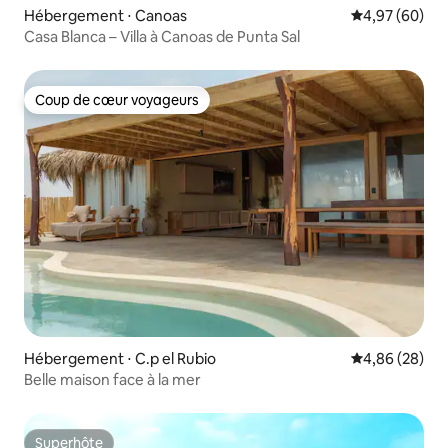
Hébergement ⋅ Canoas
Évaluation mo
4,97 (60)
Casa Blanca – Villa à Canoas de Punta Sal
Coup de cœur voyageurs
Coup de cœur voyageurs
Hébergement ⋅ C.p el Rubio
Évaluation mo
4,86 (28)
Belle maison face à la mer
Superhôte