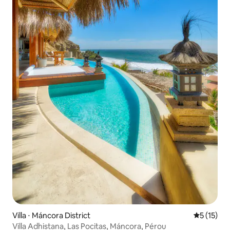
Villa ⋅ Máncora District
Évaluation
5 (15)
Villa Adhistana, Las Pocitas, Máncora, Pérou