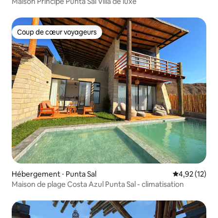
Maison Príncipe Punta Sal Villa de luxe
Coup de cœur voyageurs
Coup de cœur voyageurs
Hébergement ⋅ Punta Sal
Évaluation mo
4,92 (12)
Maison de plage Costa Azul Punta Sal - climatisation