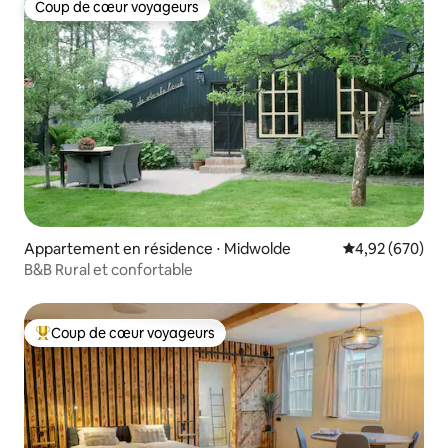
Coup de cœur voyageurs
Coup de cœur voyageurs
Appartement en résidence ⋅ Midwolde
Évaluation moy
4,92 (670)
B&B Rural et confortable
Coup de cœur voyageurs
Coups de cœur voyageurs les plus appréciés