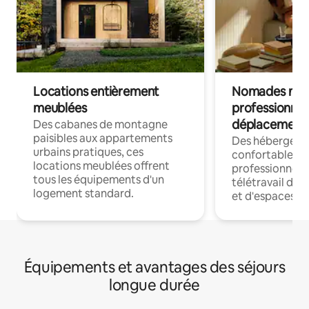
Locations entièrement
Nomades num
meublées
professionnel
déplacement
Des cabanes de montagne
paisibles aux appartements
Des hébergem
urbains pratiques, ces
confortables p
locations meublées offrent
professionnels
tous les équipements d'un
télétravail dis
logement standard.
et d'espaces de
Équipements et avantages des séjours
longue durée