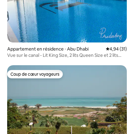
Appartement en résidence ⋅ Abu Dhabi
Évaluation mo
4,94 (31)
Vue sur le canal - Lit King Size, 2 lits Queen Size et 2 lits
jumeaux
Coup de cœur voyageurs
Coup de cœur voyageurs