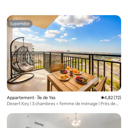
Superhôte
Superhôte
Appartement ⋅ Île de Yas
Évaluation mo
4,82 (72)
Desert Key | 3 chambres + femme de ménage | Près de
Ferrari World