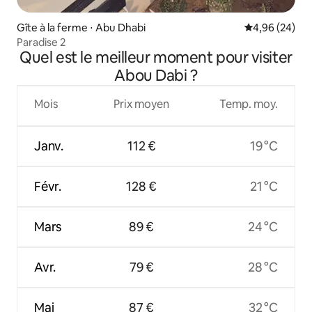
Gîte à la ferme ⋅ Abu Dhabi
Évaluation mo
4,96 (24)
Paradise 2
Quel est le meilleur moment pour visiter
Abou Dabi ?
Mois
Prix moyen
Temp. moy.
Janv.
112 €
19 °C
Févr.
128 €
21 °C
Mars
89 €
24 °C
Avr.
79 €
28 °C
Mai
87 €
32 °C