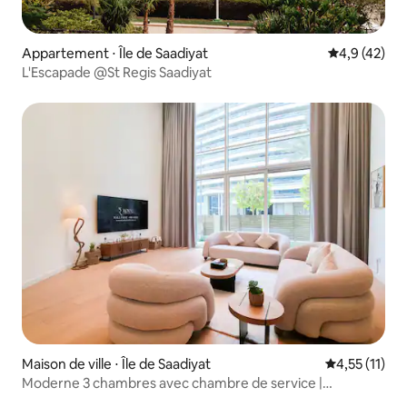
Appartement ⋅ Île de Saadiyat
Évaluation m
4,9 (42)
L'Escapade @St Regis Saadiyat
Maison de ville ⋅ Île de Saadiyat
Évaluation m
4,55 (11)
Moderne 3 chambres avec chambre de service |
Logement de luxe au bord de la mer