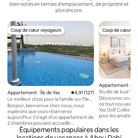
bien notés en termes d'emplacement, de propreté et
plus encore.
Coup de cœur voyageurs
Coup de cœur vo
Coup de cœur voyageurs
Coup de cœur vo
Appartement ⋅ Île
Studio de luxe Yas 
Appartement ⋅ Île de Yas
Évaluation moyenne sur la base 
4,91 (127)
votre porte
Découvrez un cadr
Le meilleur choix pour la famille sur l'île
ce tout nouveau s
de Yas à Abou Dabi
Bonjour, bienvenue chez nous, nous
Yas Golf Collectio
espérons que vous réserverez
pour les amateurs
aujourd'hui. Il s'agit d'un appartement de
et les professionn
2 chambres pouvant accueillir
pas de Ferrari Wor
Équipements populaires dans les
5 personnes. L'appartement est
et de parcours de 
entièrement équipé et la communauté
locations de vacances à Abou Dabi