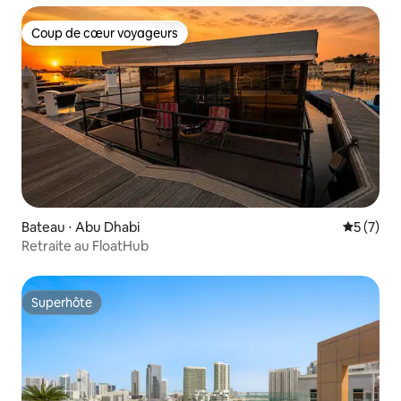
Coup de cœur voyageurs
Coup de cœur voyageurs
Bateau ⋅ Abu Dhabi
Évaluatio
5 (7)
Retraite au FloatHub
Superhôte
Superhôte