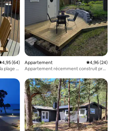
taires : 4,93 sur 5
Évaluation moyenne sur la base de 64 commentaires : 4,95 sur 5
4,95 (64)
Appartement
Évaluation moyenne su
4,96 (24)
a plage à
Appartement récemment construit près
de la mer et de la plage événementielle
lus appréciés