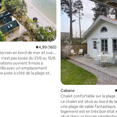
Évaluation moyenne sur la base de 160 commen
4,99 (160)
 terrain en bord de mer et vue
r - Åhus, Äspet
n'est pas louée du 21/6 au 15/8.
vations ouvrent 9 mois à
e juste à côté de la plage et
anoramique sur la mer. Terrain
vec grande terrasse en bois et
sine, salle à manger
 la base de 92 commentaires : 4,89 sur 5
Cabane
É
n plan ouvert. Salle de
Chalet confortable sur la plage
n séparée (streaming
Le chalet est situé au bord de 
t). 3 chambres avec lits
une plage de sable fantastique. L
Loft avec 4 lits (ATTENTION
logement est en très bon état e
scalier raide). 2 salles de bains
situé dans un terrain résidentiel