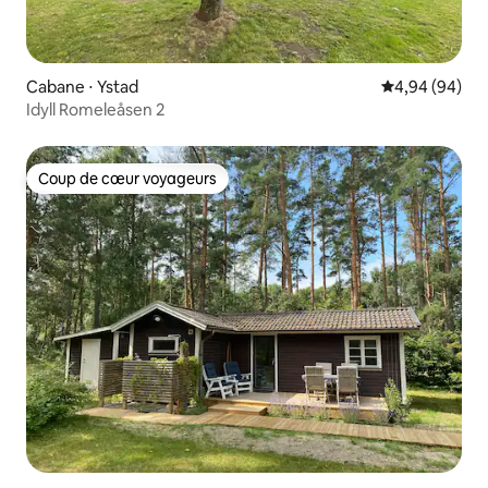
Cabane ⋅ Ystad
Évaluation mo
4,94 (94)
Idyll Romeleåsen 2
Coup de cœur voyageurs
Coup de cœur voyageurs