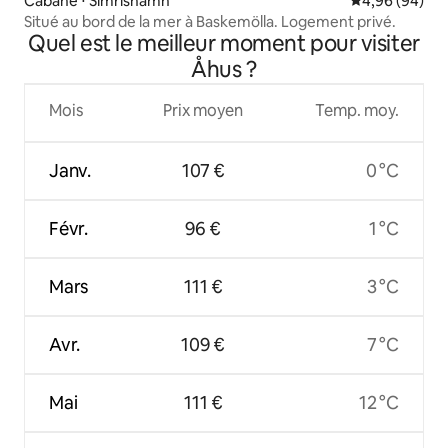
Cabane ⋅ Simrishamn
Évaluation mo
4,96 (94)
Situé au bord de la mer à Baskemölla. Logement privé.
Quel est le meilleur moment pour visiter
Åhus ?
Mois
Prix moyen
Temp. moy.
Janv.
107 €
0 °C
Févr.
96 €
1 °C
Mars
111 €
3 °C
Avr.
109 €
7 °C
Mai
111 €
12 °C