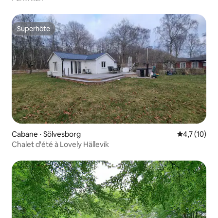
Superhôte
Superhôte
Cabane ⋅ Sölvesborg
Évaluation m
4,7 (10)
Chalet d'été à Lovely Hällevik