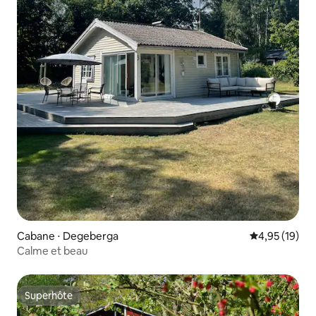
Cabane ⋅ Degeberga
Évaluation mo
4,95 (19)
Calme et beau
Superhôte
Superhôte