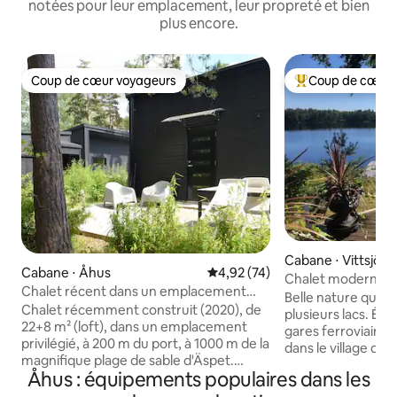
notées pour leur emplacement, leur propreté et bien
plus encore.
Coup de cœur voyageurs
Coup de cœur 
Coup de cœur voyageurs
Coups de cœur vo
Cabane ⋅ Vittsjö
Cabane ⋅ Åhus
Évaluation moyenne sur la base
4,92 (74)
Chalet moderne ave
Chalet récent dans un emplacement
Belle nature quelle
privilégié, Åhus Äspet
Chalet récemment construit (2020), de
plusieurs lacs. Épi
22+8 m² (loft), dans un emplacement
gares ferroviaire 
privilégié, à 200 m du port, à 1000 m de la
dans le village de V
magnifique plage de sable d'Äspet.
accès à un bateau
Åhus : équipements populaires dans les
Nouvelle cuisine (2024) : four combiné
kayaks et à la pêc
(four/micro-ondes), plaque de cuisson,