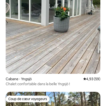
Cabane ⋅ Yngsjö
Évaluation mo
4,93 (59)
Chalet confortable dans la belle Yngsjö !
Coup de cœur voyageurs
Coup de cœur voyageurs