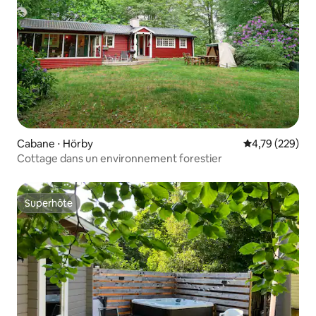
Cabane ⋅ Hörby
Évaluation moy
4,79 (229)
Cottage dans un environnement forestier
Superhôte
Superhôte