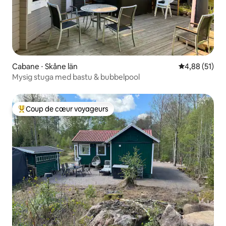
Cabane ⋅ Skåne län
Évaluation mo
4,88 (51)
Mysig stuga med bastu & bubbelpool
Coup de cœur voyageurs
Coups de cœur voyageurs les plus appréciés