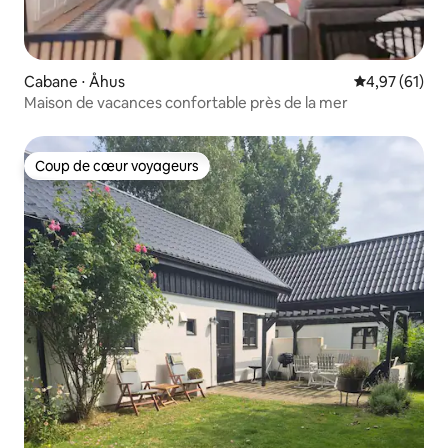
Cabane ⋅ Åhus
Évaluation mo
4,97 (61)
Maison de vacances confortable près de la mer
Coup de cœur voyageurs
Coup de cœur voyageurs