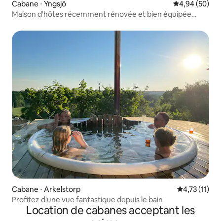
Cabane ⋅ Yngsjö
Évaluation mo
4,94 (50)
Maison d'hôtes récemment rénovée et bien équipée
(terrain de maison de vacances)
Cabane ⋅ Arkelstorp
Évaluation m
4,73 (11)
Profitez d'une vue fantastique depuis le bain
Location de cabanes acceptant les