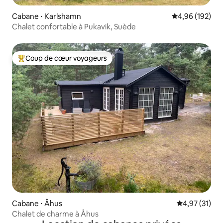
Cabane ⋅ Karlshamn
Évaluation moy
4,96 (192)
Chalet confortable à Pukavik, Suède
Coup de cœur voyageurs
Coups de cœur voyageurs les plus appréciés
Cabane ⋅ Åhus
Évaluation mo
4,97 (31)
Chalet de charme à Åhus