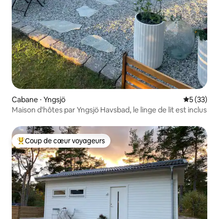
Cabane ⋅ Yngsjö
Évaluation
5 (33)
Maison d'hôtes par Yngsjö Havsbad, le linge de lit est inclus
Coup de cœur voyageurs
Coups de cœur voyageurs les plus appréciés