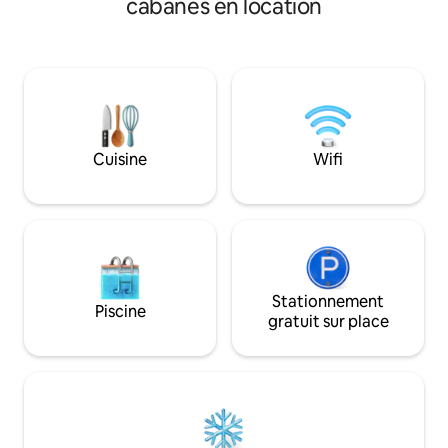
Terrain de golf, saf
cabanes en location
réfrigérateur avec compartiment
Skåneleden se tro
congélateur, cafetière. Salle de bain
parc animalier de 
entièrement carrelée avec douche. Les
en 45 minutes en 
serviettes peuvent être louées :
nordiques tels que
50 SEK/pers. et séjour. L'accès à la
des loutres et d'a
machine à laver peut être organisé.
nordiques y vivent
Chambre séparée : lit de qualité de
environnement nat
160 cm de large et armoire. Grenier : lit
d'ouverture sur le
Cuisine
Wifi
de qualité de 140 cm, matelas de sol
Scanie offre de n
80*150 cm. Couverture et oreillers
destinations pour 
disponibles. Le linge de lit peut être
loué : 50 SEK/pers. et séjour.
Stationnement
Piscine
gratuit sur place