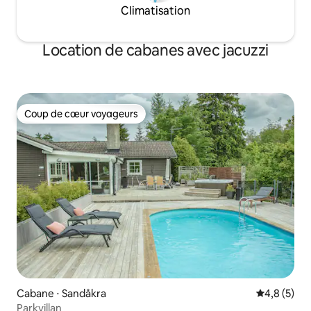
Climatisation
Location de cabanes avec jacuzzi
Coup de cœur voyageurs
Coup de cœur voyageurs
Cabane ⋅ Sandåkra
Évaluation 
4,8 (5)
Parkvillan