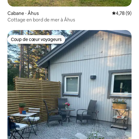
Cabane ⋅ Åhus
Évaluation m
4,78 (9)
Cottage en bord de mer à Åhus
Coup de cœur voyageurs
Coup de cœur voyageurs