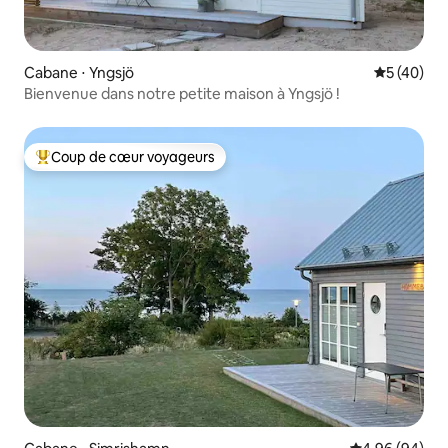
Cabane ⋅ Yngsjö
Évaluation
5 (40)
Bienvenue dans notre petite maison à Yngsjö !
Coup de cœur voyageurs
Coups de cœur voyageurs les plus appréciés