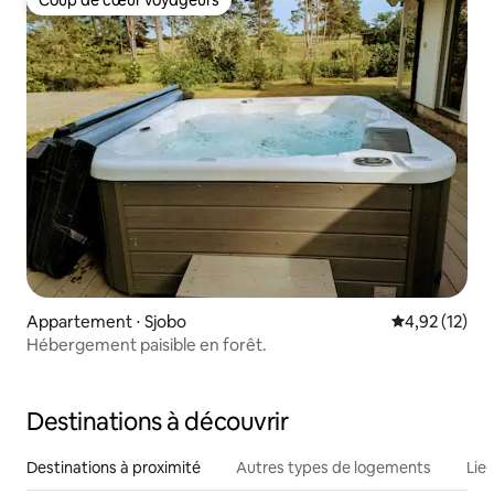
Coup de cœur voyageurs
Coup de cœur voyageurs
Appartement ⋅ Sjobo
Évaluation mo
4,92 (12)
Hébergement paisible en forêt.
Destinations à découvrir
Destinations à proximité
Autres types de logements
Lie