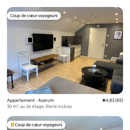
privilégié près du port de plaisance
Coup de cœur voyageurs
Coup de cœur voyageurs
Appartement ⋅ Asarum
Évaluation mo
4,83 (65)
30 m², au 2e étage, literie incluse
Coup de cœur voyageurs
Coups de cœur voyageurs les plus appréciés