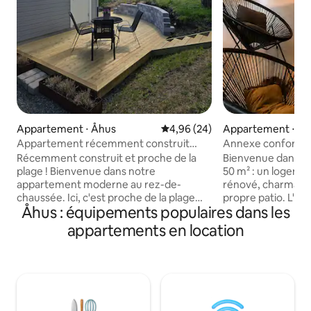
Appartement ⋅ Åhus
Évaluation moyenne sur la base
4,96 (24)
Appartement ⋅ Å
Appartement récemment construit
Annexe confortabl
près de la mer et de la plage
port et du centre-v
Récemment construit et proche de la
Bienvenue dans no
événementielle
plage ! Bienvenue dans notre
50 m² : un logem
appartement moderne au rez-de-
rénové, charmant 
chaussée. Ici, c'est proche de la plage
propre patio. L'an
Åhus : équipements populaires dans les
(650 m), des restaurants et du port
de la maison de no
d'Åhus. Emplacement calme dans un
complètement isol
appartements en location
quartier résidentiel, dans notre propre
entrée. L'emplacem
coin de notre propriété résidentielle.
vous êtes proche d
Porche protégé du soleil avec table et
choses : à environ 
chaises. Cuisine bien équipée avec
plage. À 10 minute
cuisinière, four à convection et micro-
plusieurs restaura
ondes combinés, ainsi que réfrigérateur
grandes épiceries