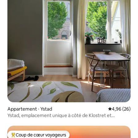
Appartement ⋅ Ystad
Évaluation mo
4,96 (26)
Ystad, emplacement unique à côté de Klostret et
d'Örtagården.
Coup de cœur voyageurs
Coups de cœur voyageurs les plus appréciés