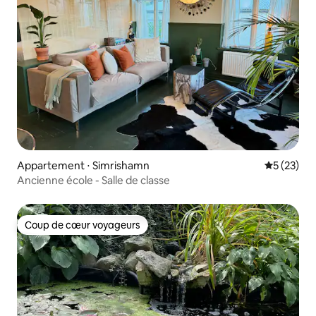
Appartement ⋅ Simrishamn
Évaluation
5 (23)
Ancienne école - Salle de classe
Coup de cœur voyageurs
Coup de cœur voyageurs