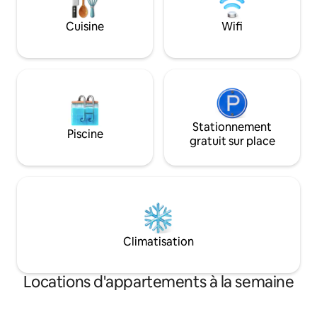
avec compartiment congélateur. Loft
Willys) Pour les fa
spacieux avec un lit double confortable,
les adultes qui aim
Cuisine
Wifi
ainsi qu'un canapé-lit robuste pour deux
proposons égaleme
personnes avec sommier à ressorts.
de football et à un
Salle de bain carrelée avec machine à
Bienvenus !
laver le linge. Le linge de lit, les serviettes
et le nettoyage sont inclus. Bienvenue !
Stationnement
Piscine
gratuit sur place
Climatisation
Locations d'appartements à la semaine