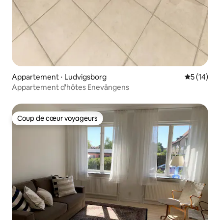
Appartement ⋅ Ludvigsborg
Évaluation
5 (14)
Appartement d'hôtes Enevångens
Coup de cœur voyageurs
Coup de cœur voyageurs