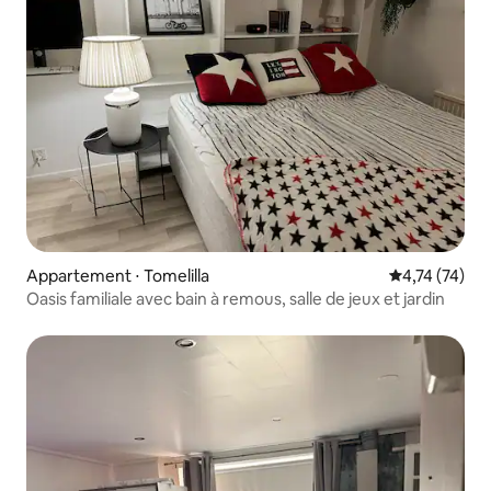
Appartement ⋅ Tomelilla
Évaluation mo
4,74 (74)
Oasis familiale avec bain à remous, salle de jeux et jardin