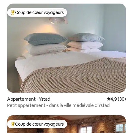
Coup de cœur voyageurs
Coups de cœur voyageurs les plus appréciés
Appartement ⋅ Ystad
Évaluation m
4,9 (30)
Petit appartement - dans la ville médiévale d'Ystad
Coup de cœur voyageurs
Coups de cœur voyageurs les plus appréciés