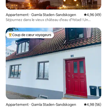
Appartement ⋅ Gamla Staden-Sandskogen
Évaluation mo
4,96 (49)
Séjournez dans le vieux château d'eau d'Ystad ! Un
souvenir pour la vie.
Coup de cœur voyageurs
Coups de cœur voyageurs les plus appréciés
Appartement ⋅ Gamla Staden-Sandskogen
Évaluation mo
4,98 (56)