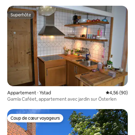
Superhôte
Superhôte
Appartement ⋅ Ystad
Évaluation mo
4,56 (90)
Gamla Caféet, appartement avec jardin sur Österlen
Coup de cœur voyageurs
Coup de cœur voyageurs