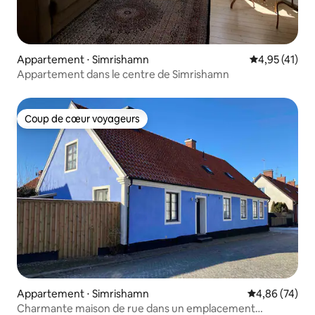
Appartement ⋅ Simrishamn
Évaluation mo
4,95 (41)
Appartement dans le centre de Simrishamn
Coup de cœur voyageurs
Coup de cœur voyageurs
Appartement ⋅ Simrishamn
Évaluation mo
4,86 (74)
Charmante maison de rue dans un emplacement