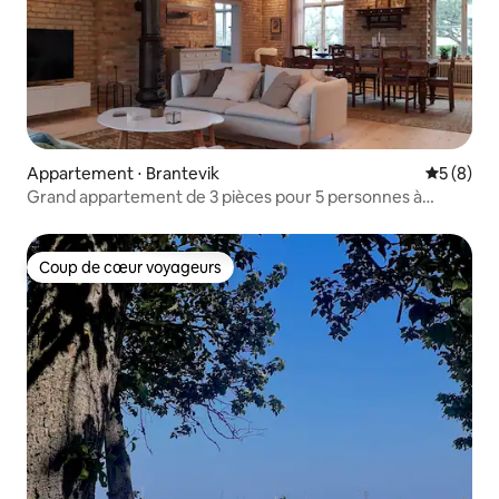
Appartement ⋅ Brantevik
Évaluatio
5 (8)
Grand appartement de 3 pièces pour 5 personnes à
Branteviks Norra Skolan
Coup de cœur voyageurs
Coup de cœur voyageurs