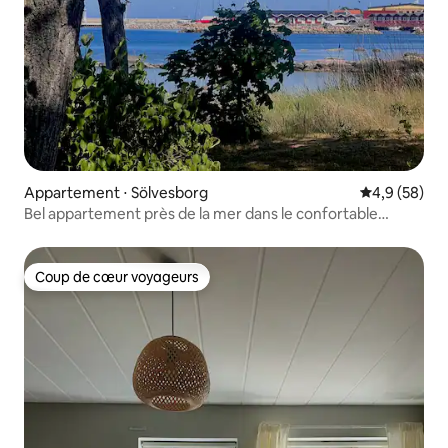
Appartement ⋅ Sölvesborg
Évaluation m
4,9 (58)
Bel appartement près de la mer dans le confortable
Hörvik
Coup de cœur voyageurs
Coup de cœur voyageurs