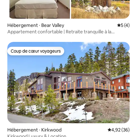
Hébergement ⋅ Bear Valley
Évaluatio
5 (4)
Appartement confortable | Retraite tranquille à la
montagne | Capacité d'accueil de 7 personnes
Coup de cœur voyageurs
Coup de cœur voyageurs
Hébergement ⋅ Kirkwood
Évaluation mo
4,92 (36)
Kirkwood Luxury & Location