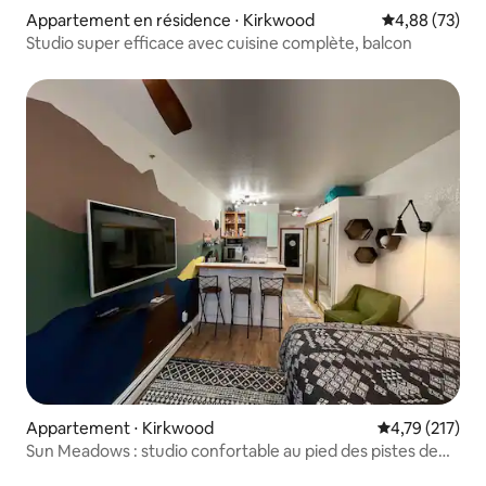
Appartement en résidence ⋅ Kirkwood
Évaluation mo
4,88 (73)
Studio super efficace avec cuisine complète, balcon
Appartement ⋅ Kirkwood
Évaluation moy
4,79 (217)
Sun Meadows : studio confortable au pied des pistes de
Kirkwood