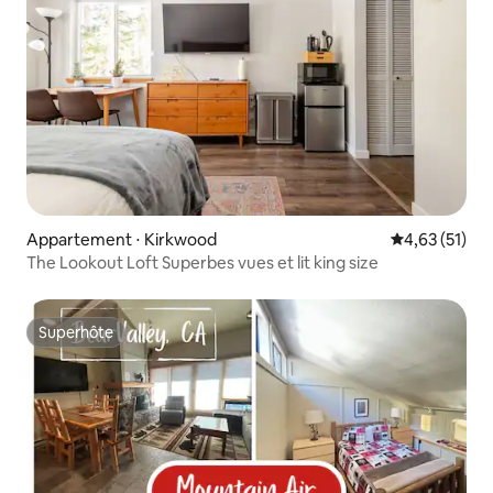
Appartement ⋅ Kirkwood
Évaluation mo
4,63 (51)
The Lookout Loft Superbes vues et lit king size
Superhôte
Superhôte