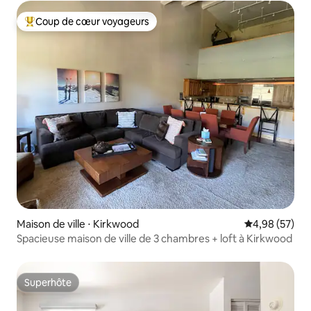
Coup de cœur voyageurs
Coups de cœur voyageurs les plus appréciés
Maison de ville ⋅ Kirkwood
Évaluation mo
4,98 (57)
Spacieuse maison de ville de 3 chambres + loft à Kirkwood
Superhôte
Superhôte