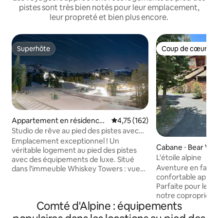
pistes sont très bien notés pour leur emplacement,
leur propreté et bien plus encore.
Superhôte
Coup de cœur vo
Superhôte
Coup de cœur vo
Appartement en résidence ⋅
Évaluation moyenne sur la base 
4,75 (162)
Kirkwood
Studio de rêve au pied des pistes avec
vue sur la montagne
Emplacement exceptionnel ! Un
Cabane ⋅ Bear Vall
véritable logement au pied des pistes
L'étoile alpine
avec des équipements de luxe. Situé
Aventure en famil
dans l'immeuble Whiskey Towers : vues
confortable appart
spectaculaires sur le village en hauteur
Parfaite pour les 
et sur la montagne, télésièges juste
notre copropriété
devant, restaurant au 1er étage. Le
Comté d'Alpine : équipements
offre un accès faci
village, le magasin général et d'autres
complète, des lits
restaurants sont à deux pas. Le