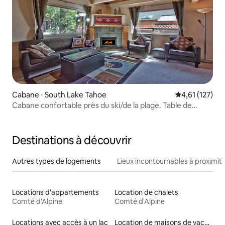
Cabane ⋅ South Lake Tahoe
Évaluation moy
4,61 (127)
Cabane confortable près du ski/de la plage. Table de
billard, jacuzzi
Destinations à découvrir
Autres types de logements
Lieux incontournables à proximit
Locations d'appartements
Location de chalets
Comté d'Alpine
Comté d'Alpine
Locations avec accès à un lac
Location de maisons de vacances