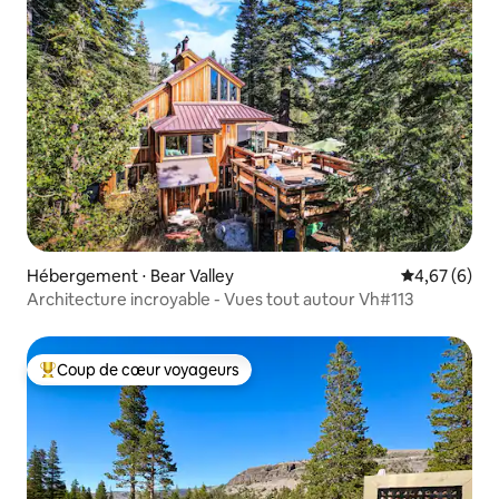
Hébergement ⋅ Bear Valley
Évaluation m
4,67 (6)
Architecture incroyable - Vues tout autour Vh#113
Coup de cœur voyageurs
Coups de cœur voyageurs les plus appréciés