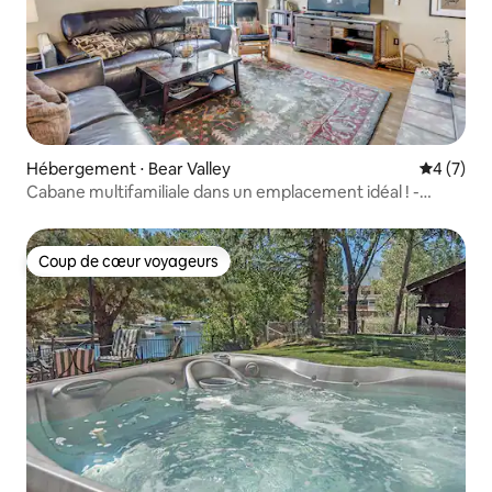
Hébergement ⋅ Bear Valley
Évaluatio
4 (7)
Cabane multifamiliale dans un emplacement idéal ! -
Maison n° 183
Coup de cœur voyageurs
Coup de cœur voyageurs