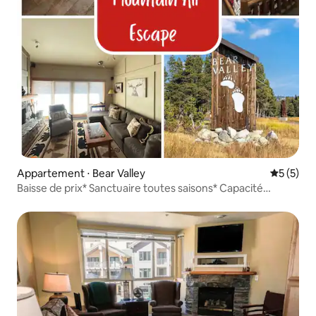
Appartement ⋅ Bear Valley
Évaluatio
5 (5)
Baisse de prix* Sanctuaire toutes saisons* Capacité
d'hébergement de 7 personnes