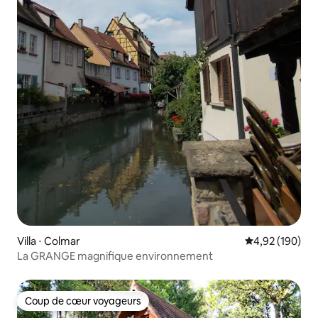
Villa ⋅ Colmar
Évaluation moy
4,92 (190)
La GRANGE magnifique environnement
Coup de cœur voyageurs
Coup de cœur voyageurs