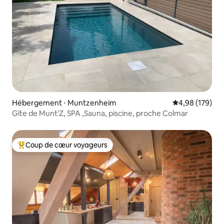
Hébergement ⋅ Muntzenheim
Évaluation moy
4,98 (179)
Gîte de Munt'Z, SPA ,Sauna, piscine, proche Colmar
Coup de cœur voyageurs
Coups de cœur voyageurs les plus appréciés