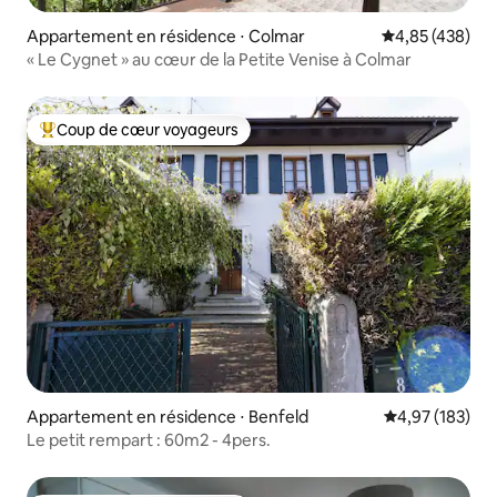
Appartement en résidence ⋅ Colmar
Évaluation moy
4,85 (438)
« Le Cygnet » au cœur de la Petite Venise à Colmar
Coup de cœur voyageurs
Coups de cœur voyageurs les plus appréciés
Appartement en résidence ⋅ Benfeld
Évaluation moy
4,97 (183)
Le petit rempart : 60m2 - 4pers.