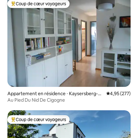
Coup de cœur voyageurs
Coups de cœur voyageurs les plus appréciés
Appartement en résidence ⋅ Kaysersberg-Vi
Évaluation moy
4,95 (277)
gnoble
Au Pied Du Nid De Cigogne
Coup de cœur voyageurs
Coups de cœur voyageurs les plus appréciés