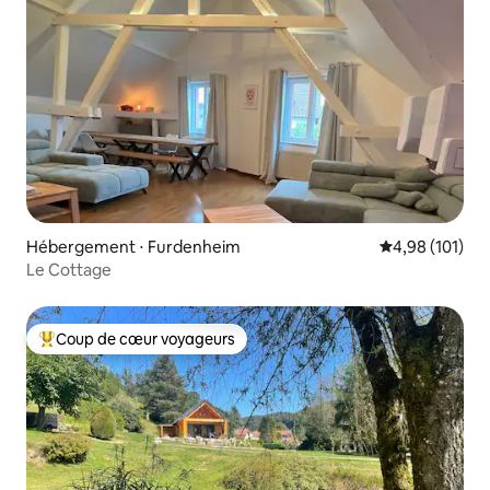
Hébergement ⋅ Furdenheim
Évaluation moy
4,98 (101)
Le Cottage
Coup de cœur voyageurs
Coups de cœur voyageurs les plus appréciés