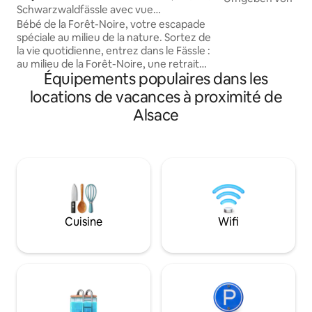
Schwarzwaldfässle avec vue
öffnet sich ein frei
panoramique
Bébé de la Forêt-Noire, votre escapade
Schwarzwälder Hö
spéciale au milieu de la nature. Sortez de
das berührt. Die 
la vie quotidienne, entrez dans le Fässle :
verbindet sich ha
au milieu de la Forêt-Noire, une retraite
hochwertigen, stil
Équipements populaires dans les
vous attend, qui allie calme, nature et
schafft eine Atm
caractère unique. Profitez de
und Geborgenheit. 
locations de vacances à proximité de
magnifiques levers et couchers de soleil,
Chalet bietet auf 1
Alsace
écoutez le silence et faites le plein
zwei Ebenen, Raum
d'énergie. Chaque Fässle est fabriqué à
Personen – ein O
la main avec amour par moi – une pièce
unique avec tout ce dont vous avez
besoin pour votre repos. Découvrez la
Forêt-Noire de très près – dans le béret
de la Forêt-Noire.
Cuisine
Wifi