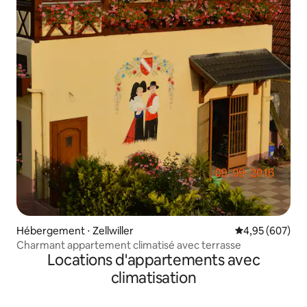
Hébergement ⋅ Zellwiller
Évaluation moy
4,95 (607)
Charmant appartement climatisé avec terrasse
Locations d'appartements avec
climatisation