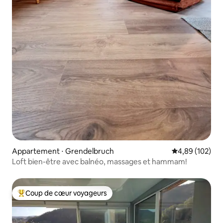
Appartement ⋅ Grendelbruch
Évaluation moy
4,89 (102)
Loft bien-être avec balnéo, massages et hammam!
Coup de cœur voyageurs
Coups de cœur voyageurs les plus appréciés