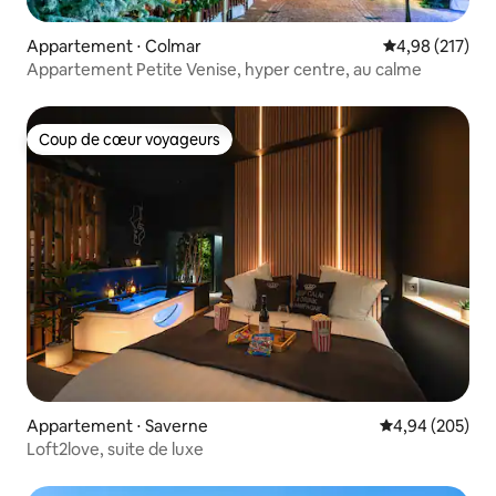
Appartement ⋅ Colmar
Évaluation moy
4,98 (217)
Appartement Petite Venise, hyper centre, au calme
Coup de cœur voyageurs
Coup de cœur voyageurs
Appartement ⋅ Saverne
Évaluation moy
4,94 (205)
Loft2love, suite de luxe