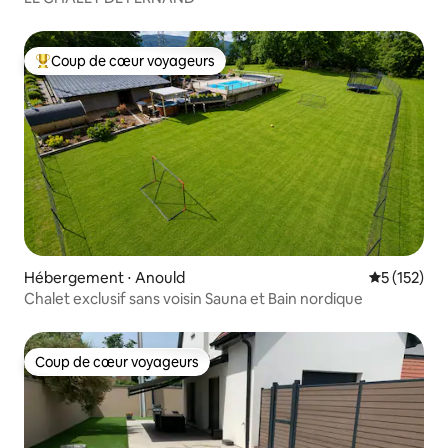
Coup de cœur voyageurs
Coups de cœur voyageurs les plus appréciés
Hébergement ⋅ Anould
Évaluation 
5 (152)
Chalet exclusif sans voisin Sauna et Bain nordique
Coup de cœur voyageurs
Coup de cœur voyageurs