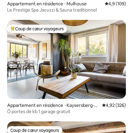
Appartement en résidence ⋅ Mulhouse
Évaluation mo
4,9 (109)
Le Prestige Spa Jacuzzi & Sauna traditionnel
Coup de cœur voyageurs
Coups de cœur voyageurs les plus appréciés
Appartement en résidence ⋅ Kaysersberg-Vi
Évaluation moy
4,92 (326)
gnoble
Ô portes de kb 1 garage gratuit
Coup de cœur voyageurs
Coup de cœur voyageurs