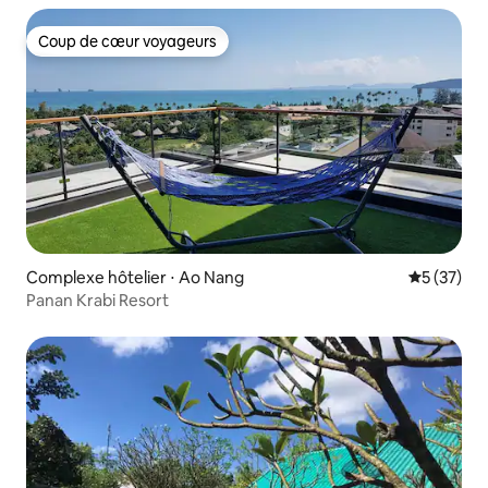
Coup de cœur voyageurs
Coup de cœur voyageurs
Complexe hôtelier ⋅ Ao Nang
Évaluation
5 (37)
Panan Krabi Resort