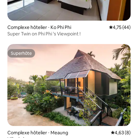
Complexe hôtelier ⋅ Ko Phi Phi
Évaluation mo
4,75 (44)
Super Twin on Phi Phi 's Viewpoint !
Superhôte
Superhôte
Complexe hôtelier ⋅ Meaung
Évaluation m
4,63 (8)