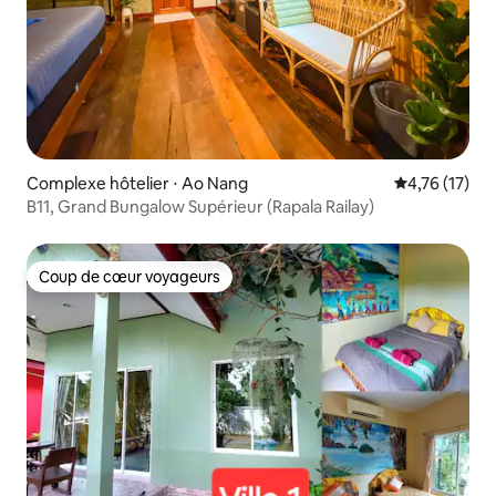
Complexe hôtelier ⋅ Ao Nang
Évaluation mo
4,76 (17)
B11, Grand Bungalow Supérieur (Rapala Railay)
Coup de cœur voyageurs
Coup de cœur voyageurs