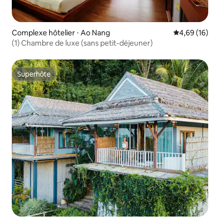
Complexe hôtelier ⋅ Ao Nang
Évaluation mo
4,69 (16)
(1) Chambre de luxe (sans petit-déjeuner)
Superhôte
Superhôte