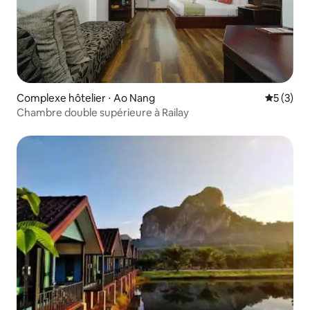
Complexe hôtelier ⋅ Ao Nang
Évaluatio
5 (3)
Chambre double supérieure à Railay