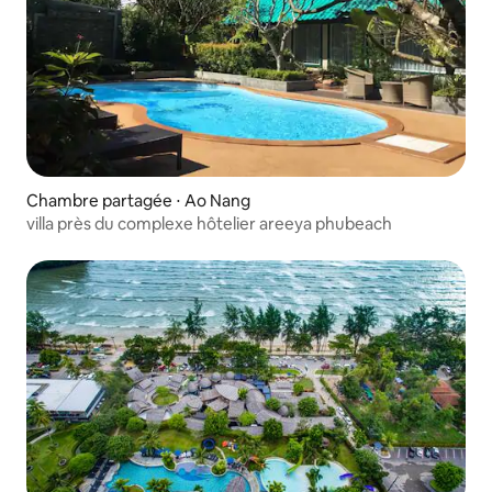
Chambre partagée ⋅ Ao Nang
villa près du complexe hôtelier areeya phubeach