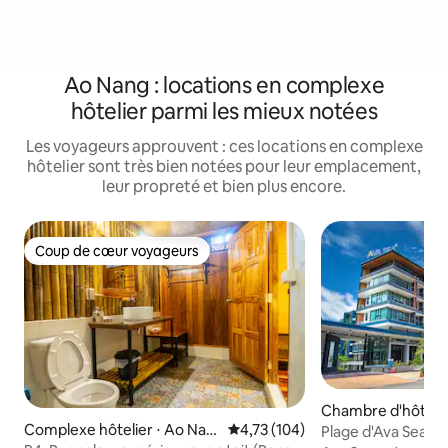
Ao Nang : locations en complexe
hôtelier parmi les mieux notées
Les voyageurs approuvent : ces locations en complexe
hôtelier sont très bien notées pour leur emplacement,
leur propreté et bien plus encore.
Coup de cœur voyageurs
Coup de cœur voyageurs
Chambre d'hôtel 
Complexe hôtelier ⋅ Ao Nan
Évaluation moyenne sur la base 
4,73 (104)
Plage d'Ava Sea A