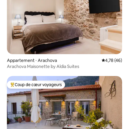
Appartement ⋅ Arachova
Évaluation mo
4,78 (46)
Arachova Maisonette by Aldia Suites
Coup de cœur voyageurs
Coups de cœur voyageurs les plus appréciés