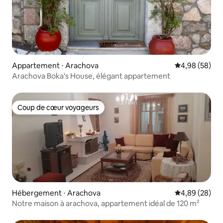
Appartement ⋅ Arachova
Évaluation mo
4,98 (58)
Arachova Boka's House, élégant appartement
Coup de cœur voyageurs
Coup de cœur voyageurs
Hébergement ⋅ Arachova
Évaluation mo
4,89 (28)
Notre maison à arachova, appartement idéal de 120 m²