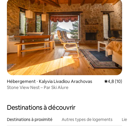
Hébergement ⋅ Kalyvia Livadiou Arachovas
Évaluation m
4,8 (10)
Stone View Nest – Par Ski Alure
Destinations à découvrir
Destinations à proximité
Autres types de logements
Lie