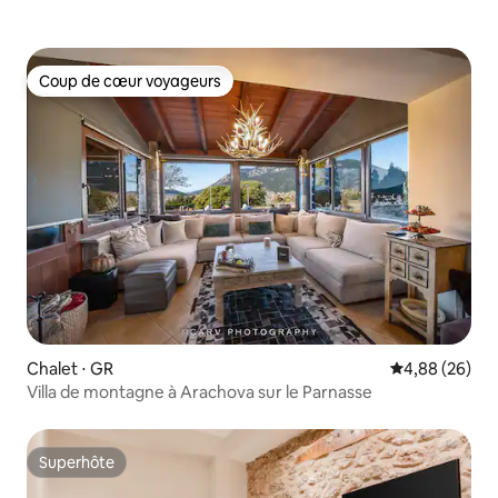
Coup de cœur voyageurs
Coup de cœur voyageurs
Chalet ⋅ GR
Évaluation mo
4,88 (26)
Villa de montagne à Arachova sur le Parnasse
Superhôte
Superhôte