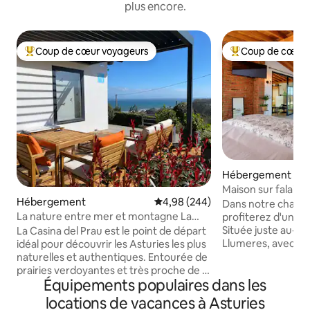
plus encore.
Coup de cœur voyageurs
Coup de cœur 
Coups de cœur voyageurs les plus appréciés
Coups de cœur vo
Hébergement
Maison sur falaise
Hébergement
Évaluation moyenne sur la base 
4,98 (244)
Dans notre charm
La nature entre mer et montagne La
profiterez d'une 
Casina del Prau
Située juste au-des
La Casina del Prau est le point de départ
Llumeres, avec une
idéal pour découvrir les Asturies les plus
directe sur le Faro
naturelles et authentiques. Entourée de
intérêt et de dem
prairies verdoyantes et très proche de la
Équipements populaires dans les
Principauté des As
mer, elle est idéale pour les amateurs de
d'un salon spacieu
randonnée, de surf et de gastronomie
locations de vacances à Asturies
entièrement équip
locale, avec un accès rapide aux plages