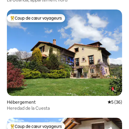
Coup de cœur voyageurs
Coups de cœur voyageurs les plus appréciés
Hébergement
Évaluation
5 (36)
Heredad de la Cuesta
Coup de cœur voyageurs
Coups de cœur voyageurs les plus appréciés