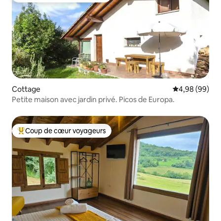
Cottage
Évaluation mo
4,98 (99)
Petite maison avec jardin privé. Picos de Europa.
Coup de cœur voyageurs
Coups de cœur voyageurs les plus appréciés