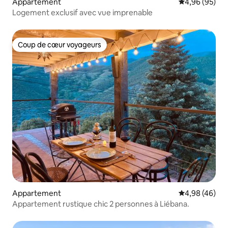
Appartement
Évaluation mo
4,96 (95)
Logement exclusif avec vue imprenable
Coup de cœur voyageurs
Coup de cœur voyageurs
Appartement
Évaluation mo
4,98 (46)
Appartement rustique chic 2 personnes à Liébana.