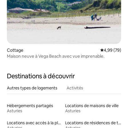
Cottage
Évaluation mo
4,99 (79)
Maison neuve à Vega Beach avec vue imprenable.
Destinations à découvrir
Autres types de logements
Activités
Hébergements partagés
Locations de maisons de ville
Asturies
Asturies
Locations avec accès à la plage
Locations de résidences de tourisme