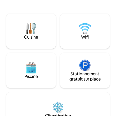
(toutes deux avec 
et aux routes spectaculaires. À quelques
salle de bains com
minutes, vous trouverez le musée
détente et d'une 
jurassique des Asturies, et des villages
avec baignoire in
de pêcheurs avec des cidreries et des
imprenable sur la 
restaurants traditionnels et avant-
dans un cadre nat
gardistes. Un hébergement calme pour
et montagne.
se reposer après une journée active
Cuisine
Wifi
entre mer, montagne et bonne table.
Stationnement
Piscine
gratuit sur place
Climatisation