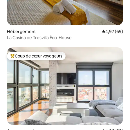
Hébergement
Évaluation mo
4,97 (69)
La Casina de Tresvilla Éco-House
Coup de cœur voyageurs
Coups de cœur voyageurs les plus appréciés