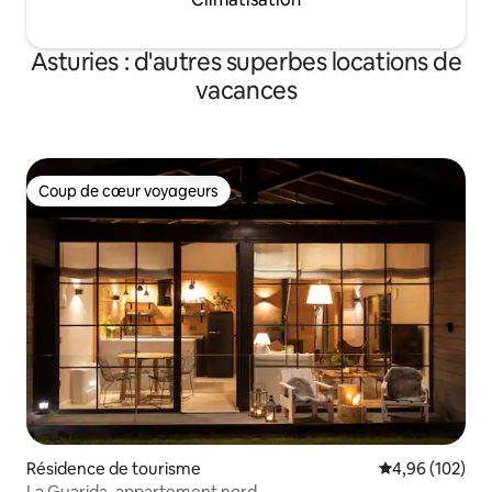
Asturies : d'autres superbes locations de
vacances
Coup de cœur voyageurs
Coup de cœur voyageurs
Résidence de tourisme
Évaluation moy
4,96 (102)
La Guarida, appartement nord